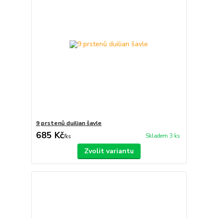
9 prstenů duilian šavle
685 Kč
Skladem 3 ks
/
ks
Zvolit variantu