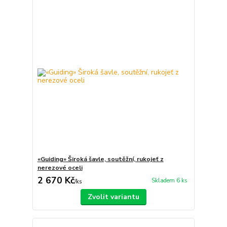
«Guiding» Široká šavle, soutěžní, rukojeť z
nerezové oceli
2 670 Kč
Skladem 6 ks
/
ks
Zvolit variantu