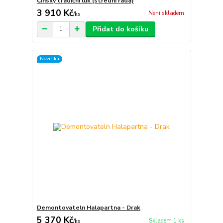
Čínský tradiční luk (střední řada)
3 910 Kč
Není skladem
/
ks
Přidat do košíku
Novinka
Demontovateln Halapartna - Drak
5 370 Kč
Skladem 1 ks
/
ks