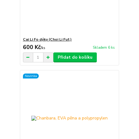
Cai Li Fo dýky (Choi Li Fut)
600 Kč
Skladem 6 ks
/
ks
Přidat do košíku
Novinka