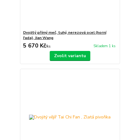
Dvojitý přímý meč, tuhý, nerezová ocel (horní
řada), Jian Wang
5 670 Kč
Skladem 1 ks
/
ks
Zvolit variantu