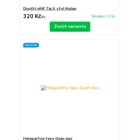
Dvojitý vějíř Tai Ji, styl Mulan
320 Kč
Skladem 10 ks
/
ks
Zvolit variantu
Novinka
Halapartna typu Guan dao