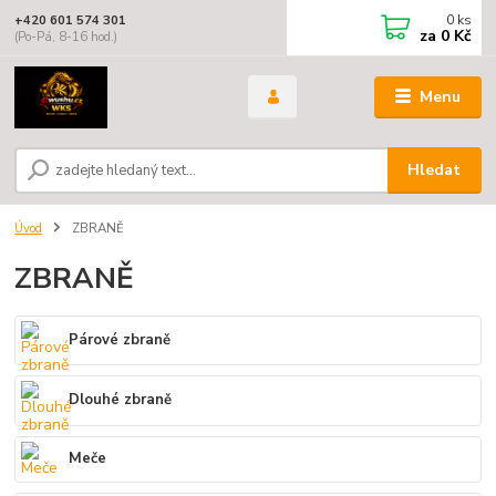
0
ks
+420 601 574 301
za
0 Kč
(Po-Pá, 8-16 hod.)
Menu
Hledat
Úvod
ZBRANĚ
ZBRANĚ
Párové zbraně
Dlouhé zbraně
Meče