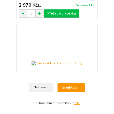
2 970 Kč
Skladem 1 ks
/
ks
Přidat do košíku
Souhlasím
Nastavení
Souhlas můžete odmítnout
zde
.
Han Gladius XiaoLong , Tuhý
1 500 Kč
Skladem 1 ks
/
ks