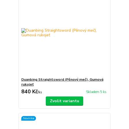
Duanbing Straightsword (Pěnový meč), Gumová
rukojeť
840 Kč
Skladem 5 ks
/
ks
Zvolit variantu
Novinka