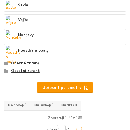
Šavle
Vějíře
Nunčaky
Pouzdra a obaly
Ohebné zbraně
Ostatní zbraně
Upřesnit parametry
Nejnovější
Nejlevnější
Nejdražší
Zobrazuji 1-40 z 168
strana
z 5
další