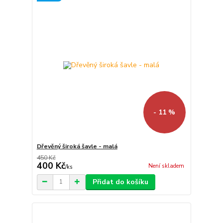
- 11 %
Dřevěný široká šavle - malá
450 Kč
400 Kč
Není skladem
/
ks
Přidat do košíku