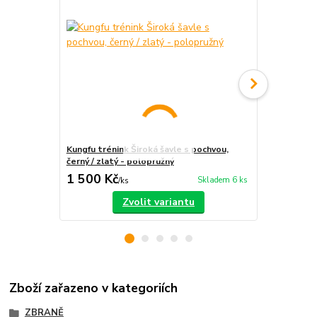
Kungfu trénink Široká šavle s pochvou,
Přímý meč Ku
černý / zlatý - polopružný
1 500 Kč
600 Kč
Skladem 6 ks
/
ks
/
ks
Zvolit variantu
Zboží zařazeno v kategoriích
ZBRANĚ