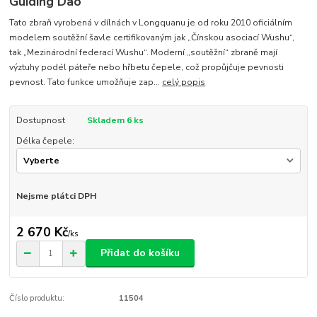
Guiding Dao
Tato zbraň vyrobená v dílnách v Longquanu je od roku 2010 oficiálním
modelem soutěžní šavle certifikovaným jak „Čínskou asociací Wushu“,
tak „Mezinárodní federací Wushu“. Moderní „soutěžní“ zbraně mají
výztuhy podél páteře nebo hřbetu čepele, což propůjčuje pevnosti
pevnost. Tato funkce umožňuje zap...
celý popis
Dostupnost
Skladem 6 ks
Délka čepele:
Nejsme plátci DPH
2 670 Kč
/
ks
Přidat do košíku
Číslo produktu:
11504