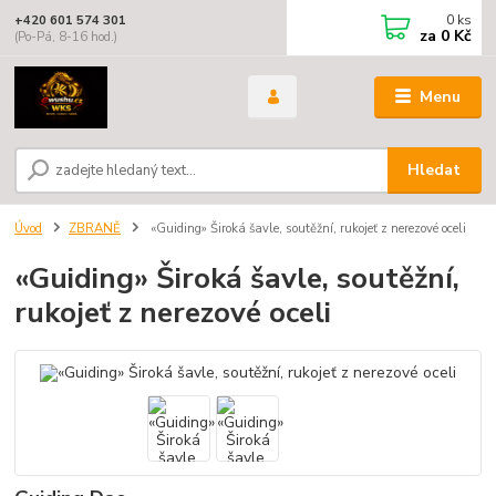
0
ks
+420 601 574 301
za
0 Kč
(Po-Pá, 8-16 hod.)
Menu
Hledat
Úvod
ZBRANĚ
«Guiding» Široká šavle, soutěžní, rukojeť z nerezové oceli
«Guiding» Široká šavle, soutěžní,
rukojeť z nerezové oceli