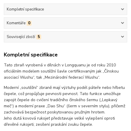
Kompletní specifikace
Komentáře
0
Související zboží
5
Kompletní specifikace
Tato zbraň vyrobená v dílnách v Longquanu je od roku 2010
oficiálním modelem soutěžní šavle certifikovaným jak „Čínskou
asociací Wushu“, tak „Mezinárodní federací Wushu“.
Moderní „soutěžní“ zbraně mají výztuhy podél páteře nebo hřbetu
čepele, což propůjčuje pevnosti pevnost. Tato funkce umožňuje
zapojit čepele do cvičení tradičního čínského šermu („Lepkavý
meč“) a moderní praxe „Dao Shu“ (šerm v severním stylu), přičemž
zachovává bezpečnost poskytovanou pružným hrotem.
Jeho dutá kovová rukojeť představuje velké vylepšení oproti
dřevěné rukojeti; zesílení praskání zvuku čepele.