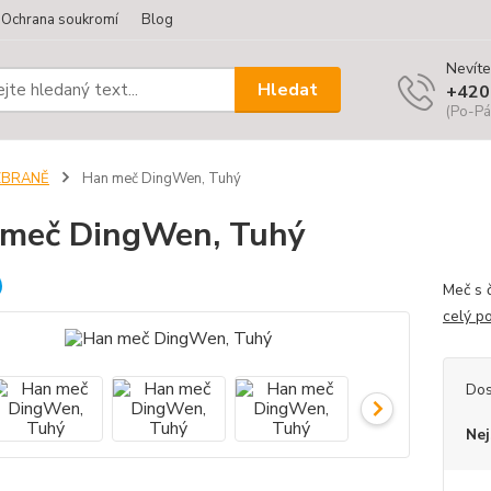
Ochrana soukromí
Blog
Nevíte
Hledat
+420
(Po-Pá
ZBRANĚ
Han meč DingWen, Tuhý
meč DingWen, Tuhý
Meč s 
celý p
Dos
Nej