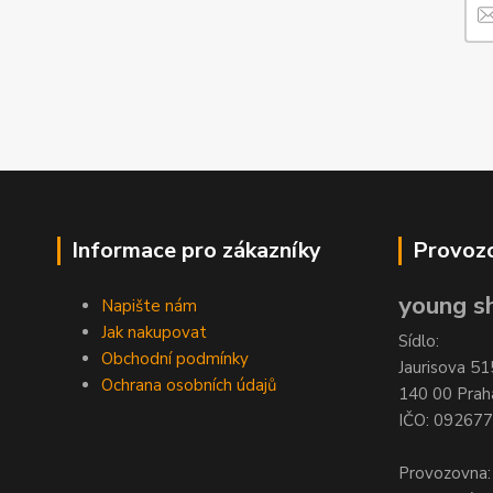
Informace pro zákazníky
Provozo
young sh
Napište nám
Jak nakupovat
Sídlo:
Obchodní podmínky
Jaurisova 51
Ochrana osobních údajů
140 00 Prah
IČO: 09267
Provozovna: