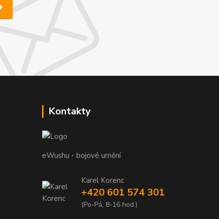
Kontakty
eWushu - bojové umění
Karel Korenc
+420 601 574 301
(Po-Pá, 8-16 hod.)