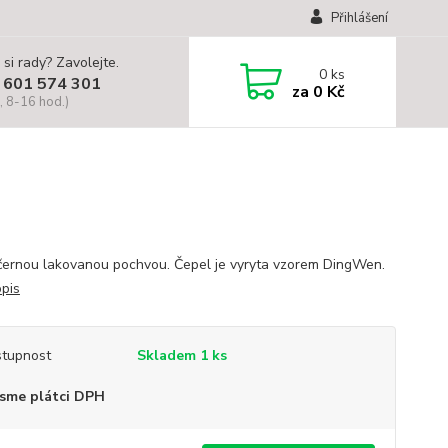
Přihlášení
 si rady? Zavolejte.
0
ks
 601 574 301
za
0 Kč
, 8-16 hod.)
černou lakovanou pochvou. Čepel je vyryta vzorem DingWen.
opis
tupnost
Skladem 1 ks
sme plátci DPH