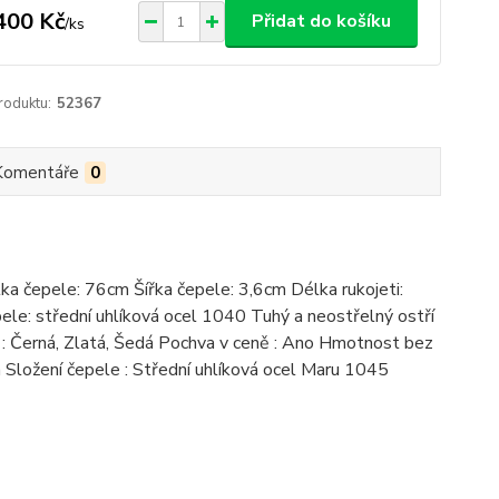
400 Kč
Přidat do košíku
/
ks
roduktu:
52367
Komentáře
0
ka čepele: 76cm Šířka čepele: 3,6cm Délka rukojeti:
le: střední uhlíková ocel 1040 Tuhý a neostřelný ostří
a : Černá, Zlatá, Šedá Pochva v ceně : Ano Hmotnost bez
 Složení čepele : Střední uhlíková ocel Maru 1045