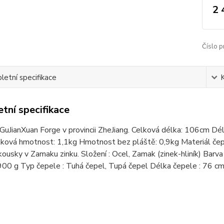
2 
Číslo p
etní specifikace
tní specifikace
GuJianXuan Forge v provincii ZheJiang. Celková délka: 106cm Dél
ková hmotnost: 1,1kg Hmotnost bez pláště: 0,9kg Materiál čepe
ousky v Zamaku zinku. Složení : Ocel, Zamak (zinek-hliník) Barv
900 g Typ čepele : Tuhá čepel, Tupá čepel Délka čepele : 76 cm