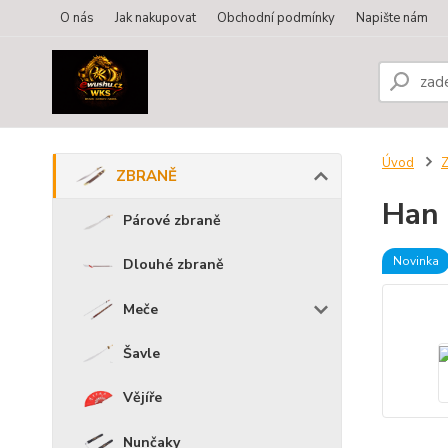
O nás
Jak nakupovat
Obchodní podmínky
Napište nám
Úvod
ZBRANĚ
Han 
Párové zbraně
Novinka
Dlouhé zbraně
Meče
Šavle
Vějíře
Nunčaky