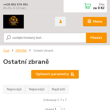
0
ks
+420 601 574 301
za
0 Kč
(Po-Pá, 8-16 hod.)
Menu
Hledat
Úvod
ZBRANĚ
Ostatní zbraně
Ostatní zbraně
Upřesnit parametry
Nejnovější
Nejlevnější
Nejdražší
Zobrazuji 1-7 z 7
strana
z 1