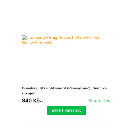
Duanbing Straightsword (Pěnový meč), Gumová
rukojeť
840 Kč
Skladem 5 ks
/
ks
Zvolit variantu