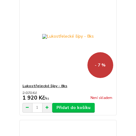
- 7 %
Lukostřelecké šípy - 8ks
2 070 Kč
1 920 Kč
Není skladem
/
ks
Přidat do košíku