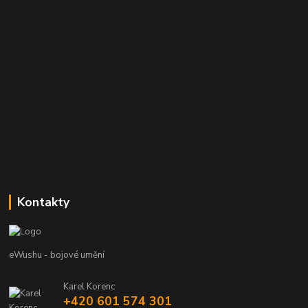
Kontakty
eWushu - bojové umění
Karel Korenc
+420 601 574 301