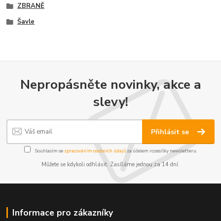
ZBRANĚ
Šavle
Nepropásněte novinky, akce a
slevy!
Přihlásit se
Souhlasím se
zpracováním osobních údajů
za účelem rozesílky newsletteru.
Můžete se kdykoli odhlásit. Zasíláme jednou za 14 dní.
Informace pro zákazníky