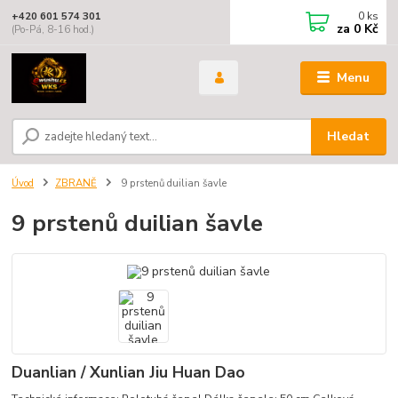
0
ks
+420 601 574 301
za
0 Kč
(Po-Pá, 8-16 hod.)
Menu
Hledat
Úvod
ZBRANĚ
9 prstenů duilian šavle
9 prstenů duilian šavle
Duanlian / Xunlian Jiu Huan Dao