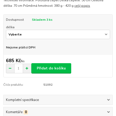
Technické informace: Polotuhá čepel Délka čepele: 50 cm Celková
délka: 70 cm Průměrná hmotnost: 380 g - 420 g
celý popis
Dostupnost
Skladem 3 ks
délka
Nejsme plátci DPH
685 Kč
/
ks
Přidat do košíku
Číslo produktu:
51092
Kompletní specifikace
Komentáře
0