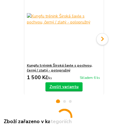
Kungfu trénink Široká šavle s pochvou,
Široká šavle
černý / zlatý - polopružný
1 500 Kč
750 Kč
Skladem 6 ks
/
ks
/
ks
Zvolit variantu
Zboží zařazeno v kategoriích