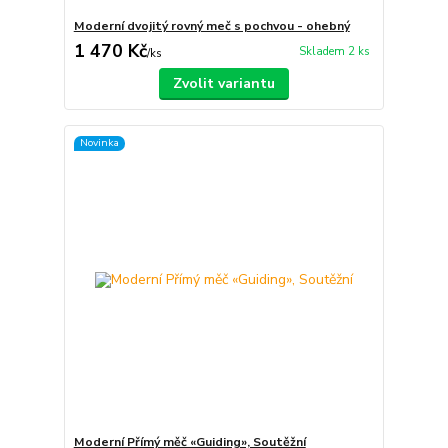
Moderní dvojitý rovný meč s pochvou - ohebný
1 470 Kč
Skladem 2 ks
/
ks
Zvolit variantu
Novinka
Moderní Přímý měč «Guiding», Soutěžní