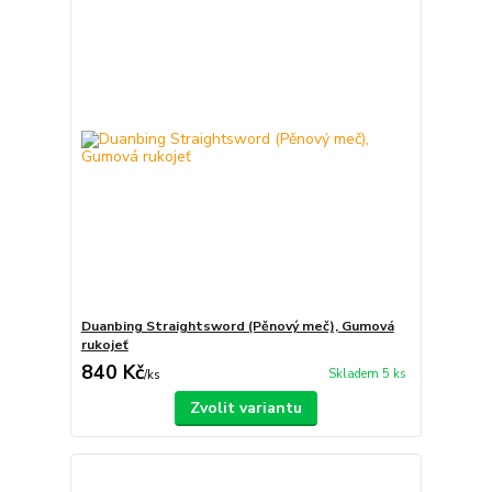
Duanbing Straightsword (Pěnový meč), Gumová
rukojeť
840 Kč
Skladem 5 ks
/
ks
Zvolit variantu