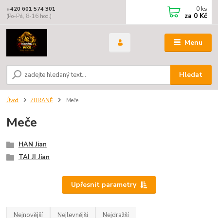
0
ks
+420 601 574 301
za
0 Kč
(Po-Pá, 8-16 hod.)
Menu
Hledat
Úvod
ZBRANĚ
Meče
Meče
HAN Jian
TAI JI Jian
Upřesnit parametry
Nejnovější
Nejlevnější
Nejdražší