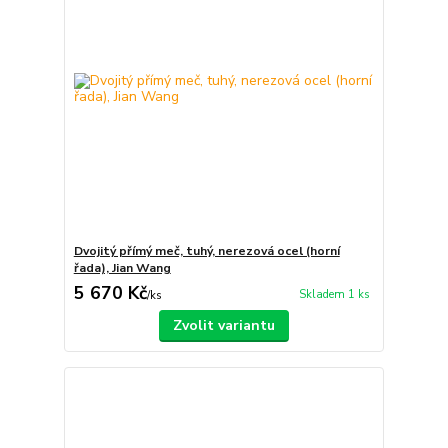
Dvojitý přímý meč, tuhý, nerezová ocel (horní
řada), Jian Wang
5 670 Kč
Skladem 1 ks
/
ks
Zvolit variantu