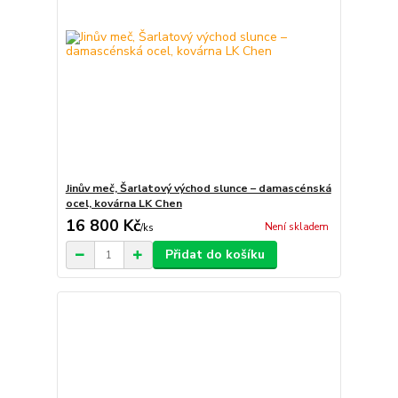
Jinův meč, Šarlatový východ slunce – damascénská
ocel, kovárna LK Chen
16 800 Kč
Není skladem
/
ks
Přidat do košíku