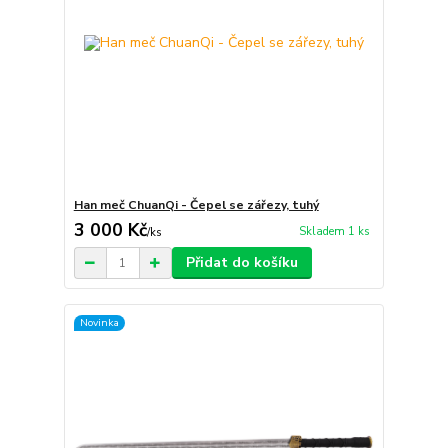
Han meč ChuanQi - Čepel se zářezy, tuhý
3 000 Kč
Skladem 1 ks
/
ks
Přidat do košíku
Novinka