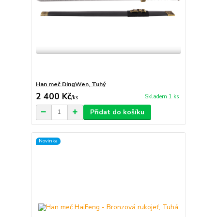
Han meč DingWen, Tuhý
2 400 Kč
Skladem 1 ks
/
ks
Přidat do košíku
Novinka