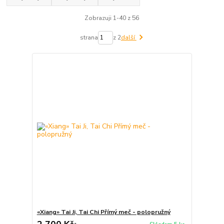
Zobrazuji 1-40 z 56
strana
z 2
další
«Xiang» Tai Ji, Tai Chi Přímý meč - polopružný