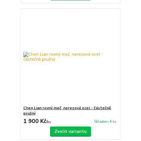
Chen Lian rovný meč, nerezová ocel - částečně
pružný
1 900 Kč
Skladem 4 ks
/
ks
Zvolit variantu