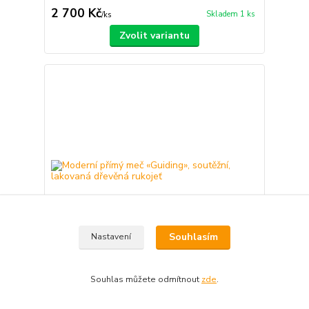
2 700 Kč
Skladem 1 ks
/
ks
Zvolit variantu
Souhlasím
Nastavení
Souhlas můžete odmítnout
zde
.
Moderní přímý meč «Guiding», soutěžní, lakovaná
dřevěná rukojeť