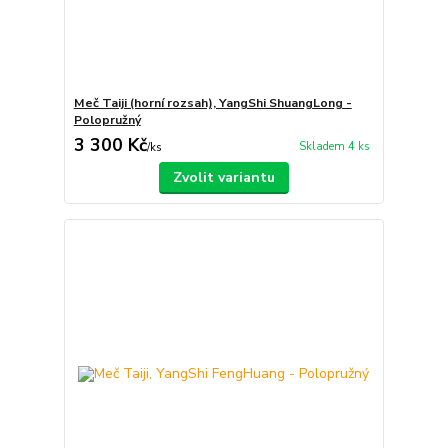
Meč Taiji (horní rozsah), YangShi ShuangLong -
Polopružný
3 300 Kč
Skladem 4 ks
/
ks
Zvolit variantu