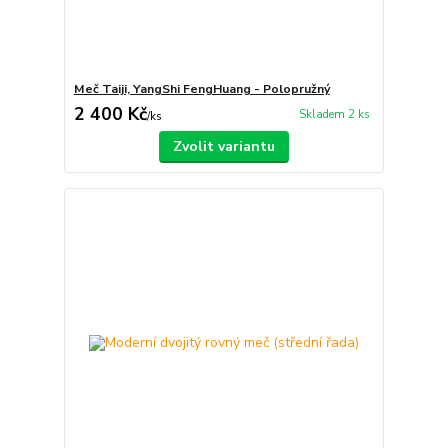
Meč Taiji, YangShi FengHuang - Polopružný
2 400 Kč
Skladem 2 ks
/
ks
Zvolit variantu