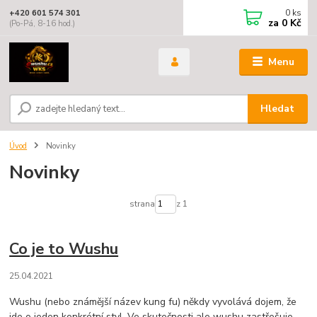
0
ks
+420 601 574 301
za
0 Kč
(Po-Pá, 8-16 hod.)
Menu
Hledat
Úvod
Novinky
Novinky
strana
z 1
Co je to Wushu
25.04.2021
Wushu (nebo známější název kung fu) někdy vyvolává dojem, že
jde o jeden konkrétní styl. Ve skutečnosti ale wushu zastřešuje