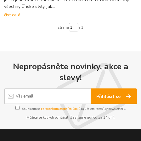
všechny čínské styly, jak...
číst celé
strana
z 1
Nepropásněte novinky, akce a
slevy!
Přihlásit se
Souhlasím se
zpracováním osobních údajů
za účelem rozesílky newsletteru.
Můžete se kdykoli odhlásit. Zasíláme jednou za 14 dní.