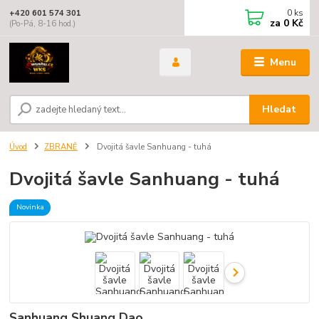
0
ks
+420 601 574 301
za
0 Kč
(Po-Pá, 8-16 hod.)
Menu
Hledat
Úvod
ZBRANĚ
Dvojitá šavle Sanhuang - tuhá
Dvojitá šavle Sanhuang - tuhá
Novinka
Sanhuang Shuang Dao