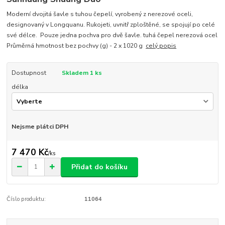
Moderní dvojitá šavle s tuhou čepelí, vyrobený z nerezové oceli,
designovaný v Longquanu. Rukojeti, uvnitř zploštěné, se spojují po celé
své délce. Pouze jedna pochva pro dvě šavle. tuhá čepel nerezová ocel
Průměrná hmotnost bez pochvy (g) - 2 x 1020 g
celý popis
Dostupnost
Skladem 1 ks
délka
Nejsme plátci DPH
7 470 Kč
/
ks
Přidat do košíku
Číslo produktu:
11064