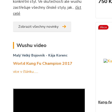
750 K
konkrétní styl. Ve skutečnosti ale wushu
zastřešuje všechny čínské styly, jak...
číst
celé
Zobrazit všechny novinky
Akce
Wushu video
Malý Velký Bojovník
- Kája Korenc
World Kung Fu Champion 2017
více v článku......
Kung-fu