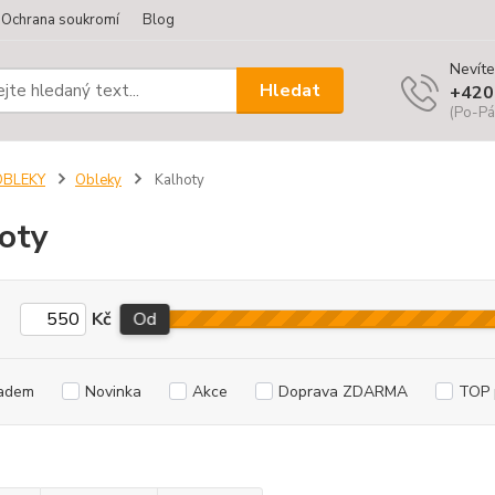
Ochrana soukromí
Blog
Nevíte
Hledat
+420
(Po-Pá
OBLEKY
Obleky
Kalhoty
oty
Kč
Od
adem
Novinka
Akce
Doprava ZDARMA
TOP 