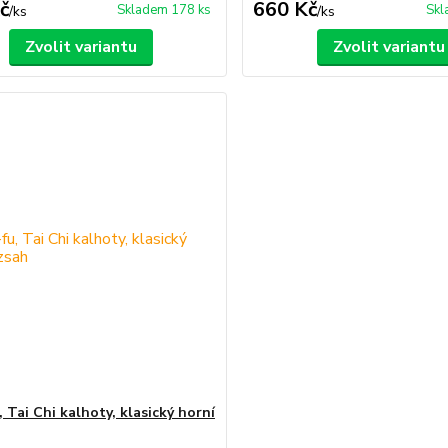
č
660 Kč
Skladem 178 ks
Skl
/
ks
/
ks
Zvolit variantu
Zvolit variantu
 Tai Chi kalhoty, klasický horní