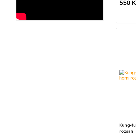
550 K
Kung-fu,
rozsah