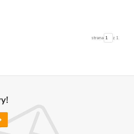
strana
z 1
y!