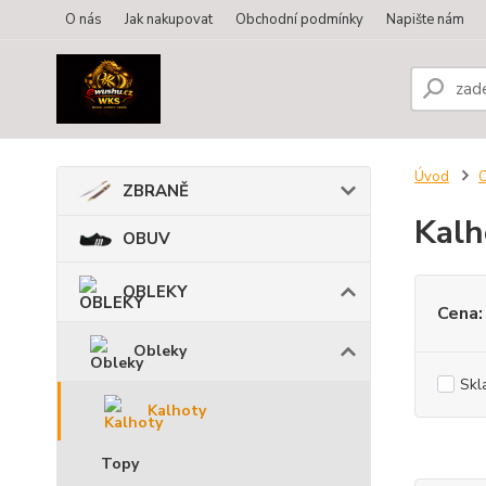
O nás
Jak nakupovat
Obchodní podmínky
Napište nám
Úvod
ZBRANĚ
Kalh
OBUV
OBLEKY
Cena:
Obleky
Skl
Kalhoty
Topy