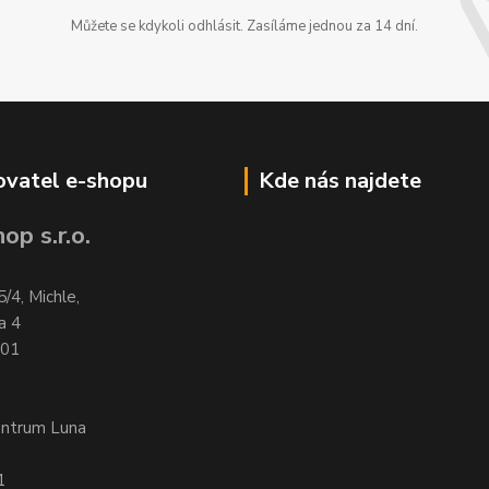
Můžete se kdykoli odhlásit. Zasíláme jednou za 14 dní.
vatel e-shopu
Kde nás najdete
op s.r.o.
5/4, Michle,
a 4
701
entrum Luna
1