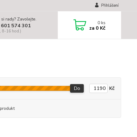
Přihlášení
 si rady? Zavolejte.
0
ks
 601 574 301
za
0 Kč
, 8-16 hod.)
Do
Kč
produkt