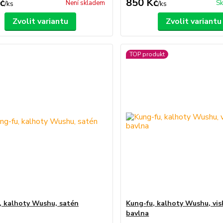
č
850 Kč
Není skladem
Sk
/
ks
/
ks
Zvolit variantu
Zvolit variantu
TOP produkt
, kalhoty Wushu, satén
Kung-fu, kalhoty Wushu, vis
bavlna