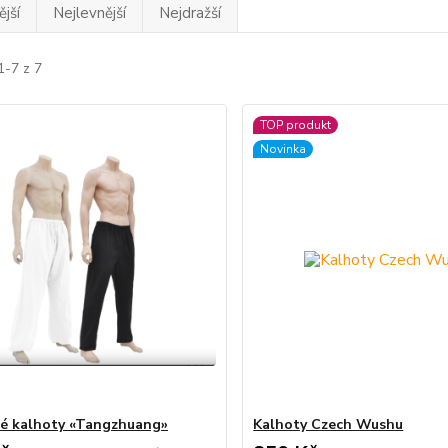
jší
Nejlevnější
Nejdražší
1-7 z 7
TOP produkt
Novinka
é kalhoty «Tangzhuang»
Kalhoty Czech Wushu