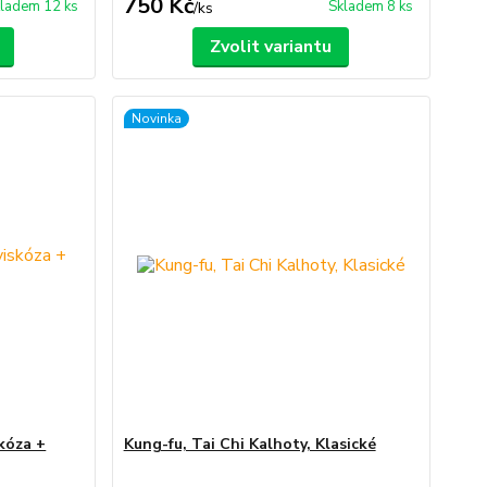
750 Kč
ladem 12 ks
Skladem 8 ks
/
ks
Zvolit variantu
Novinka
kóza +
Kung-fu, Tai Chi Kalhoty, Klasické