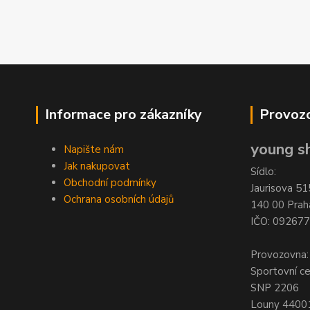
Informace pro zákazníky
Provozo
young sh
Napište nám
Jak nakupovat
Sídlo:
Obchodní podmínky
Jaurisova 51
Ochrana osobních údajů
140 00 Prah
IČO: 09267
Provozovna:
Sportovní c
SNP 2206
Louny 4400