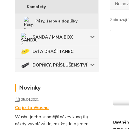
Nejnově
Komplety
Zobrazuji 
Pásy, šerpy a doplňky
SANDA / MMA BOX
LVÍ A DRAČÍ TANEC
DOPŇKY, PŘÍSLUŠENSTVÍ
Novinky
25.04.2021
Co je to Wushu
Wushu (nebo známější název kung fu)
Bavlněn
někdy vyvolává dojem, že jde o jeden