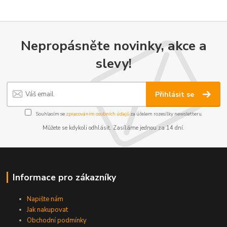
Nepropásněte novinky, akce a
slevy!
Přihlásit se
Souhlasím se
zpracováním osobních údajů
za účelem rozesílky newsletteru.
Můžete se kdykoli odhlásit. Zasíláme jednou za 14 dní.
Informace pro zákazníky
Napište nám
Jak nakupovat
Obchodní podmínky