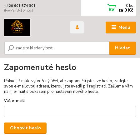
0
ks
+420 601 574 301
za
0 Kč
(Po-Pá, 8-16 hod.)
Menu
Hledat
Zapomenuté heslo
Pokud již máte vytvořený účet, ale zapomněli jste své heslo, zadejte
svou e-mailovou adresu, kterou jste uvedli při registraci. Zašleme Vám
na ni e-mail s odkazem pro nastavení nového hesla.
Váš e-mail:
Obnovit heslo