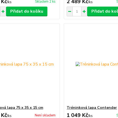
 Kč
2 489 Kč
Skladem 2 ks
/
ks
/
ks
Přidat do košíku
Přidat do ko
ová lapa 75 x 35 x 15 cm
Tréninková lapa Contender
 Kč
1 049 Kč
Není skladem
/
ks
/
ks