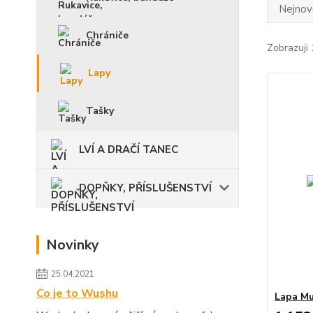
Nejnově
Chrániče
Zobrazuji 
Lapy
Tašky
LVÍ A DRAČÍ TANEC
DOPŇKY, PŘÍSLUŠENSTVÍ
Novinky
25.04.2021
Co je to Wushu
Lapa Mu