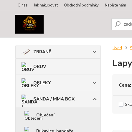
O nás
Jak nakupovat
Obchodní podmínky
Napište nám
Úvod
ZBRANĚ
Lap
OBUV
OBLEKY
Cena:
SANDA / MMA BOX
Skl
Oblečení
Rukavice, bandáže