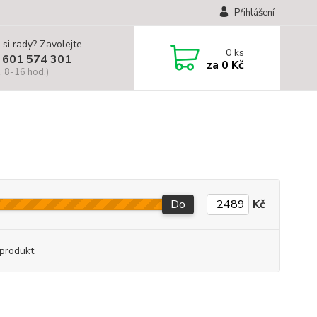
Přihlášení
 si rady? Zavolejte.
0
ks
 601 574 301
za
0 Kč
, 8-16 hod.)
Do
Kč
produkt