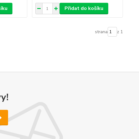
šíku
Přidat do košíku
strana
z 1
y!