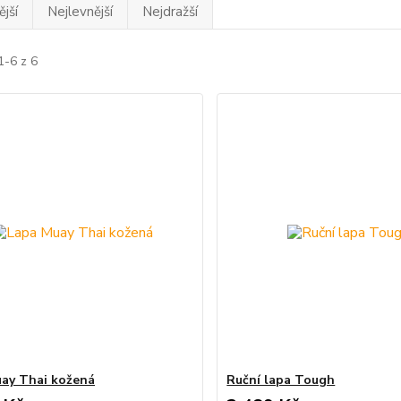
jší
Nejlevnější
Nejdražší
1-6 z 6
ay Thai kožená
Ruční lapa Tough