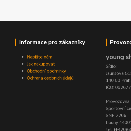
Informace pro zákazníky
Provozo
young sh
Napište nám
Jak nakupovat
Sídlo:
Obchodní podmínky
Jaurisova 51
Ochrana osobních údajů
140 00 Prah
IČO: 09267
Provozovna:
Sportovní c
SNP 2206
Louny 4400
tel. (+420)