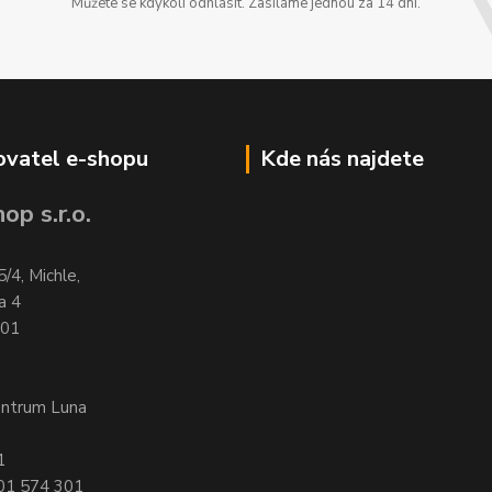
Můžete se kdykoli odhlásit. Zasíláme jednou za 14 dní.
vatel e-shopu
Kde nás najdete
op s.r.o.
5/4, Michle,
a 4
701
entrum Luna
1
601 574 301