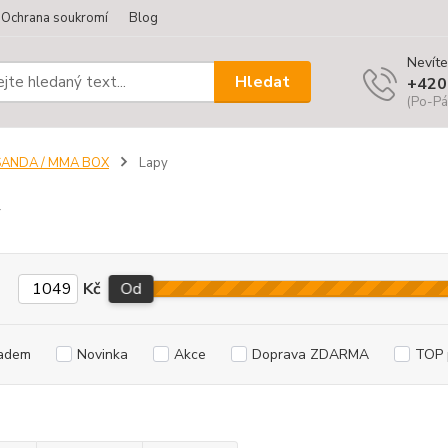
Ochrana soukromí
Blog
Nevíte
Hledat
+420
(Po-Pá
SANDA / MMA BOX
Lapy
y
Kč
Od
adem
Novinka
Akce
Doprava ZDARMA
TOP 