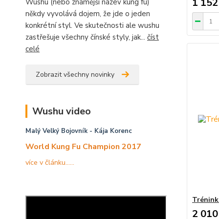
1 152
Wushu (nebo známější název kung fu)
někdy vyvolává dojem, že jde o jeden
konkrétní styl. Ve skutečnosti ale wushu
zastřešuje všechny čínské styly, jak...
číst
celé
Zobrazit všechny novinky
Wushu video
Malý Velký Bojovník
- Kája Korenc
World Kung Fu Champion 2017
více v článku......
Trénink
2 010