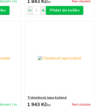
1 843 Kč
Skladem 2 ks
Není skladem
/
ks
šíku
Přidat do košíku
Tréninková lapa kožená
1 943 Kč
Skladem 1 ks
Není skladem
/
ks