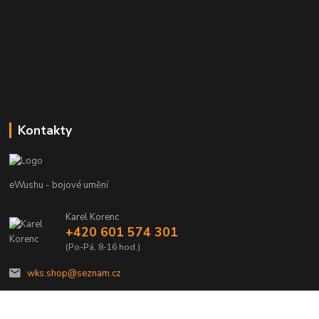
Kontakty
eWushu - bojové umění
Karel Korenc
+420 601 574 301
(Po-Pá, 8-16 hod.)
wks.shop@seznam.cz