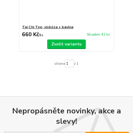
Tai Chi Top, viskóza + bavlna
660 Kč
Skladem 42 ks
/
ks
Zvolit variantu
strana
z 1
Nepropásněte novinky, akce a
slevy!