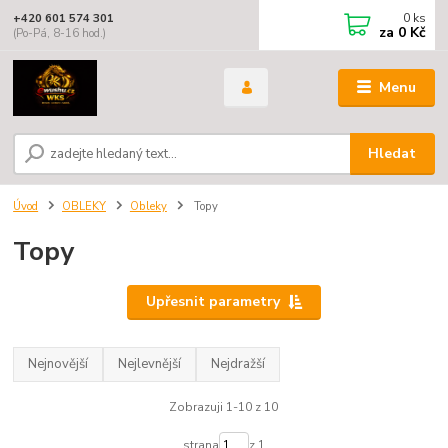
0
ks
+420 601 574 301
za
0 Kč
(Po-Pá, 8-16 hod.)
Menu
Hledat
Úvod
OBLEKY
Obleky
Topy
Topy
Upřesnit parametry
Nejnovější
Nejlevnější
Nejdražší
Zobrazuji 1-10 z 10
strana
z 1