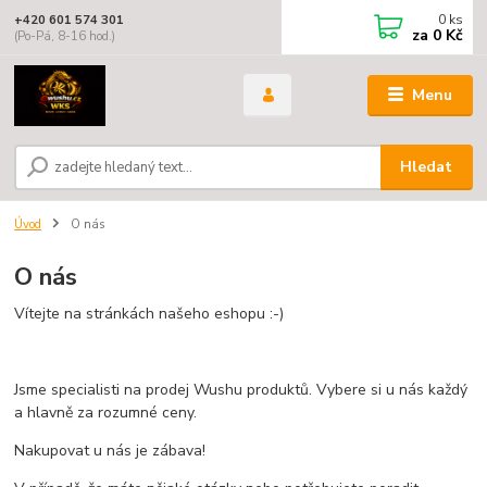
0
ks
+420 601 574 301
za
0 Kč
(Po-Pá, 8-16 hod.)
Menu
Hledat
Úvod
O nás
O nás
Vítejte na stránkách našeho eshopu :-)
Jsme specialisti na prodej Wushu produktů. Vybere si u nás každý
a hlavně za rozumné ceny.
Nakupovat u nás je zábava!