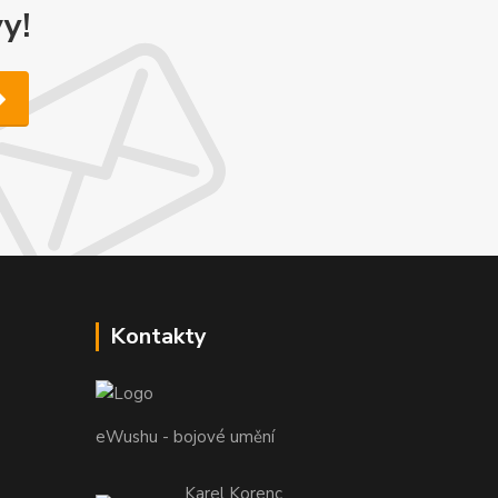
y!
Kontakty
eWushu - bojové umění
Karel Korenc