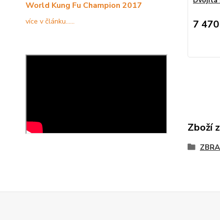
Dvojitá
World Kung Fu Champion 2017
více v článku......
7 470
Zboží 
ZBRA