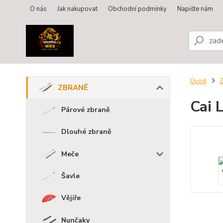
O nás
Jak nakupovat
Obchodní podmínky
Napište nám
Úvod
ZBRANĚ
Cai 
Párové zbraně
Dlouhé zbraně
Meče
Šavle
Vějíře
Nunčaky