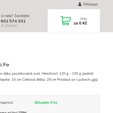
Přihlášení
 si rady? Zavolejte.
0
ks
 601 574 301
za
0 Kč
, 8-16 hod.)
Li Fo
 Fo dýky, pozinkovaná ocel. Hmotnost: 120 g - 130 g (jedné)
čepele: 15 cm Celková délka: 29 cm Prodává se v párech
celý
tupnost
Skladem 6 ks
sme plátci DPH