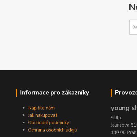
N
Informace pro zákazníky
Provozo
young sh
Napište nám
Jak nakupovat
Sídlo:
Obchodní podmínky
Jaurisova 51
Ochrana osobních údajů
140 00 Prah