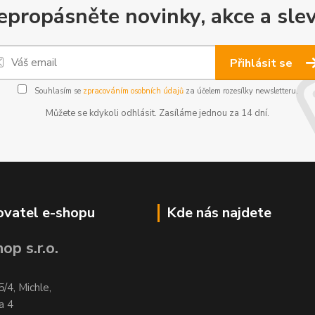
epropásněte novinky, akce a slev
Přihlásit se
Souhlasím se
zpracováním osobních údajů
za účelem rozesílky newsletteru.
Můžete se kdykoli odhlásit. Zasíláme jednou za 14 dní.
vatel e-shopu
Kde nás najdete
op s.r.o.
5/4, Michle,
a 4