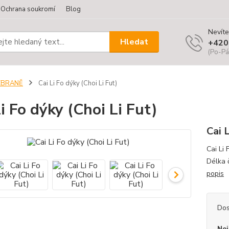
Ochrana soukromí
Blog
Nevíte
Hledat
+420
(Po-Pá
ZBRANĚ
Cai Li Fo dýky (Choi Li Fut)
Li Fo dýky (Choi Li Fut)
Cai 
Cai Li
Délka 
popis
Dos
Nej