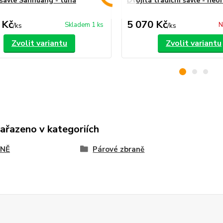
 šavle Sanhuang - tuhá
Dvojitá tradiční šavle - ne
 Kč
5 070 Kč
Skladem 1 ks
N
/
ks
/
ks
Zvolit variantu
Zvolit variantu
zařazeno v kategoriích
NĚ
Párové zbraně