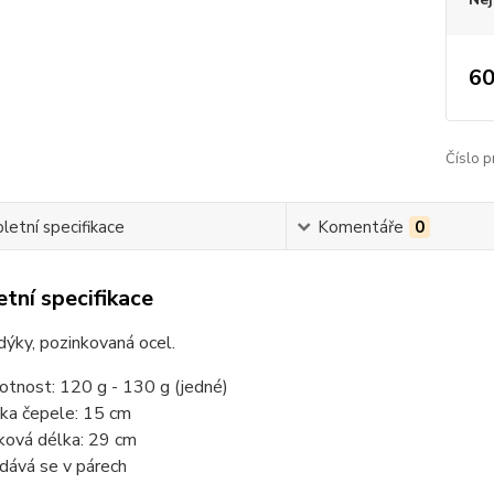
60
Číslo p
etní specifikace
Komentáře
0
tní specifikace
 dýky, pozinkovaná ocel.
tnost: 120 g - 130 g (jedné)
ka čepele: 15 cm
ková délka: 29 cm
dává se v párech