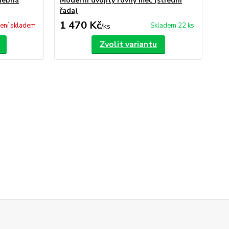
ohebná
Moderní dvojitý rovný meč (střední
Mo
řada)
oh
1 470 Kč
1 
ení skladem
Skladem 22 ks
/
ks
Zvolit variantu