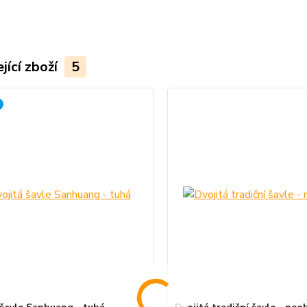
jící zboží
5