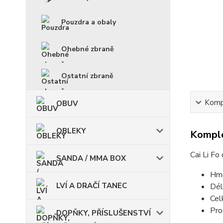
Pouzdra a obaly
Ohebné zbraně
Ostatní zbraně
Kompl
OBUV
OBLEKY
Komple
Cai Li Fo
SANDA / MMA BOX
Hmo
LVÍ A DRAČÍ TANEC
Dél
Cel
Pro
DOPŇKY, PŘÍSLUŠENSTVÍ