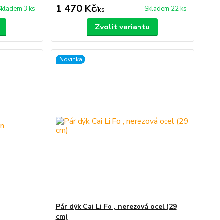
1 470 Kč
Skladem 3 ks
Skladem 22 ks
/
ks
Zvolit variantu
Novinka
Pár dýk Cai Li Fo , nerezová ocel (29
cm)