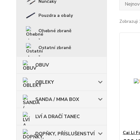
Nunčaky
Nejnově
Pouzdra a obaly
Zobrazuji 
Ohebné zbraně
Ostatní zbraně
OBUV
OBLEKY
SANDA / MMA BOX
LVÍ A DRAČÍ TANEC
Cai Li F
DOPŇKY, PŘÍSLUŠENSTVÍ