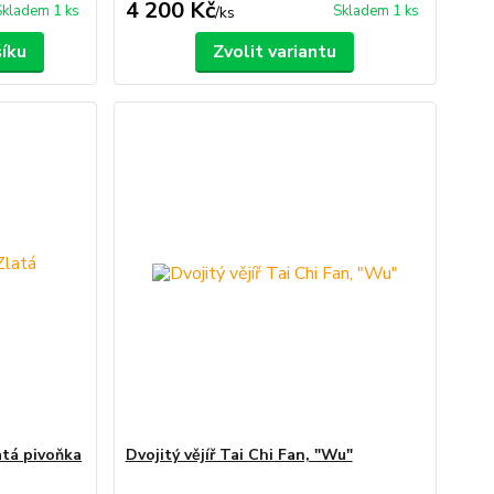
4 200 Kč
Skladem 1 ks
Skladem 1 ks
/
ks
šíku
Zvolit variantu
latá pivoňka
Dvojitý vějíř Tai Chi Fan, "Wu"