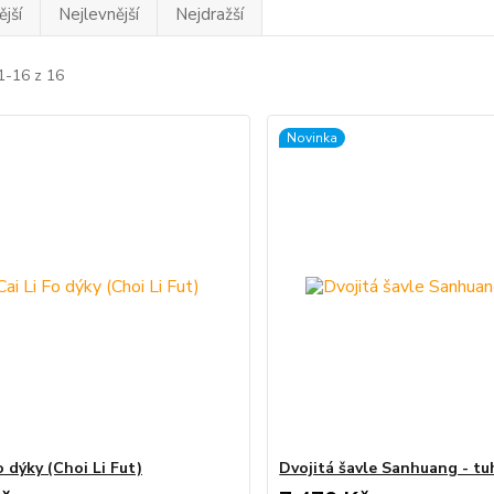
jší
Nejlevnější
Nejdražší
1-16 z 16
Novinka
o dýky (Choi Li Fut)
Dvojitá šavle Sanhuang - tu