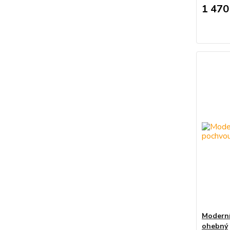
1 470
Moderní
ohebný