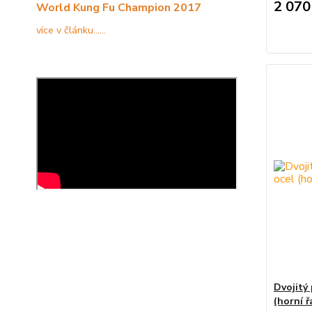
2 070
World Kung Fu Champion 2017
více v článku......
Dvojitý
(horní 