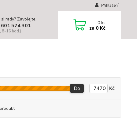
Přihlášení
 si rady? Zavolejte.
0
ks
 601 574 301
za
0 Kč
, 8-16 hod.)
Do
Kč
produkt