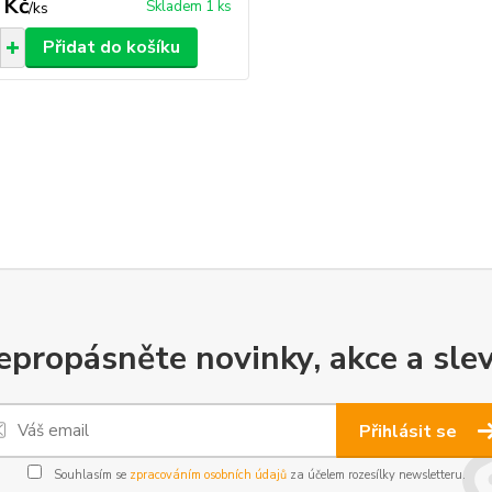
 Kč
Skladem 1 ks
/
ks
Přidat do košíku
epropásněte novinky, akce a slev
Přihlásit se
Souhlasím se
zpracováním osobních údajů
za účelem rozesílky newsletteru.