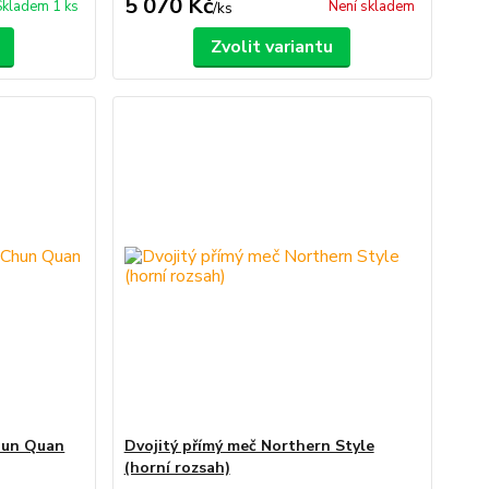
5 070 Kč
Skladem 1 ks
Není skladem
/
ks
Zvolit variantu
hun Quan
Dvojitý přímý meč Northern Style
(horní rozsah)