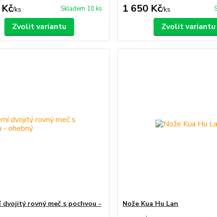
 Kč
1 650 Kč
Skladem 10 ks
/
ks
/
ks
Zvolit variantu
Zvolit variantu
 dvojitý rovný meč s pochvou -
Nože Kua Hu Lan