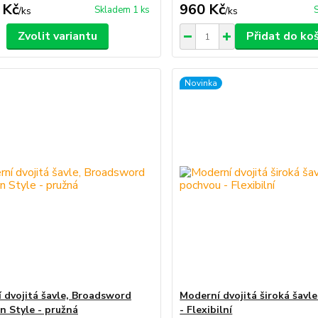
 Kč
960 Kč
Skladem 1 ks
/
ks
/
ks
Zvolit variantu
Přidat do ko
Novinka
 dvojitá šavle, Broadsword
Moderní dvojitá široká šavl
n Style - pružná
- Flexibilní