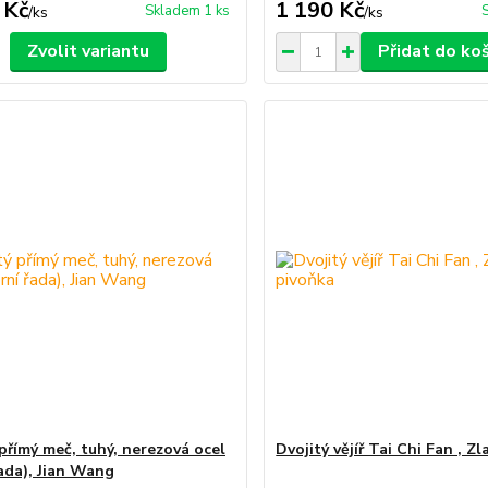
 Kč
1 190 Kč
Skladem 1 ks
/
ks
/
ks
Zvolit variantu
Přidat do ko
 přímý meč, tuhý, nerezová ocel
Dvojitý vějíř Tai Chi Fan , Z
řada), Jian Wang