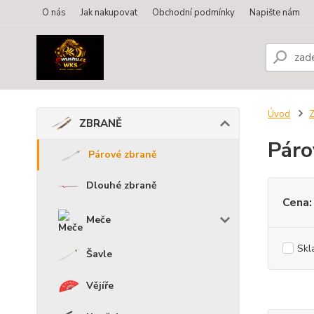
O nás
Jak nakupovat
Obchodní podmínky
Napište nám
Úvod
ZBRANĚ
Páro
Párové zbraně
Dlouhé zbraně
Cena:
Meče
Skl
Šavle
Vějíře