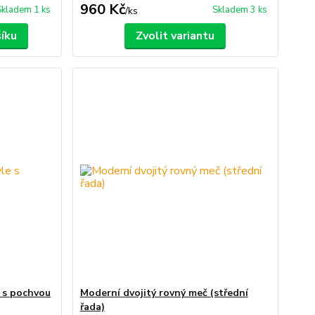
960 Kč
Skladem 1 ks
Skladem 3 ks
/
ks
šíku
Zvolit variantu
e s pochvou
Moderní dvojitý rovný meč (střední
řada)