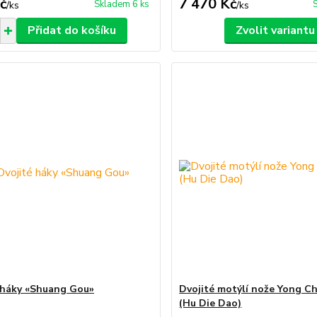
č
7 470 Kč
Skladem 6 ks
/
ks
/
ks
Přidat do košíku
Zvolit variantu
 háky «Shuang Gou»
Dvojité motýlí nože Yong C
(Hu Die Dao)