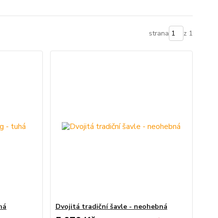
strana
z 1
há
Dvojitá tradiční šavle - neohebná