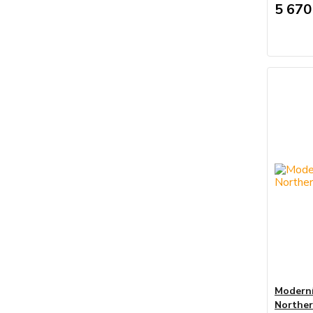
5 670
Moderní
Norther