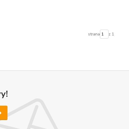
strana
z 1
y!