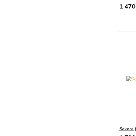
1 470
Sekera 