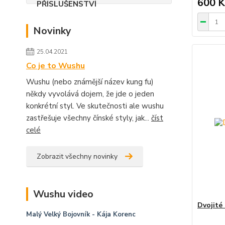
600 K
Novinky
25.04.2021
Co je to Wushu
Wushu (nebo známější název kung fu)
někdy vyvolává dojem, že jde o jeden
konkrétní styl. Ve skutečnosti ale wushu
zastřešuje všechny čínské styly, jak...
číst
celé
Zobrazit všechny novinky
Wushu video
Dvojité
Malý Velký Bojovník
- Kája Korenc