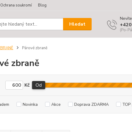
Ochrana soukromí
Blog
Nevíte
Hledat
+420
(Po-Pá
ZBRANĚ
Párové zbraně
vé zbraně
Kč
Od
adem
Novinka
Akce
Doprava ZDARMA
TOP 