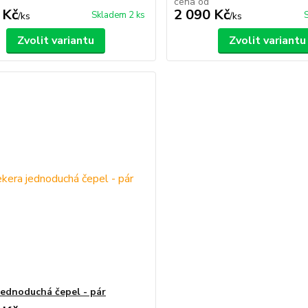
cena od
 Kč
2 090 Kč
Skladem 2 ks
/
ks
/
ks
Zvolit variantu
Zvolit variantu
jednoduchá čepel - pár