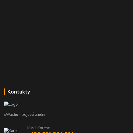
Kontakty
eWushu - bojové umění
Karel Korenc