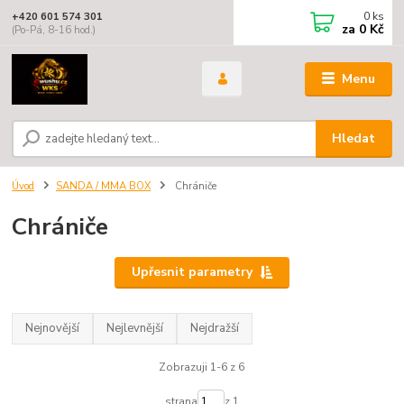
0
ks
+420 601 574 301
za
0 Kč
(Po-Pá, 8-16 hod.)
Menu
Hledat
Úvod
SANDA / MMA BOX
Chrániče
Chrániče
Upřesnit parametry
Nejnovější
Nejlevnější
Nejdražší
Zobrazuji 1-6 z 6
strana
z 1