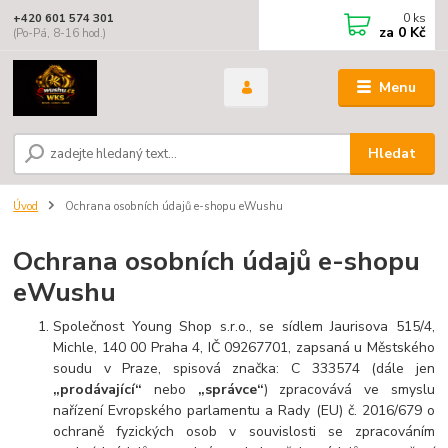
0
ks
+420 601 574 301
za
0 Kč
(Po-Pá, 8-16 hod.)
Menu
Hledat
Úvod
Ochrana osobních údajů e-shopu eWushu
Ochrana osobních údajů e-shopu
eWushu
Společnost Young Shop s.r.o., se sídlem Jaurisova 515/4,
Michle, 140 00 Praha 4, IČ 09267701, zapsaná u Městského
soudu v Praze, spisová značka: C 333574
(dále jen
„prodávající“
nebo
„správce“
) zpracovává ve smyslu
nařízení Evropského parlamentu a Rady (EU) č. 2016/679 o
ochraně fyzických osob v souvislosti se zpracováním