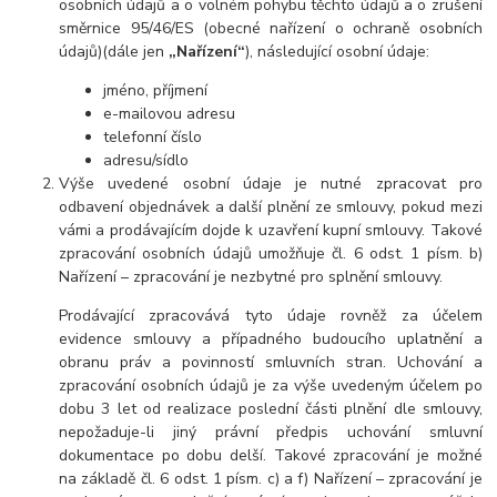
osobních údajů a o volném pohybu těchto údajů a o zrušení
směrnice 95/46/ES (obecné nařízení o ochraně osobních
údajů)(dále jen
„Nařízení“
), následující osobní údaje:
jméno, příjmení
e-mailovou adresu
telefonní číslo
adresu/sídlo
Výše uvedené osobní údaje je nutné zpracovat pro
odbavení objednávek a další plnění ze smlouvy, pokud mezi
vámi a prodávajícím dojde k uzavření kupní smlouvy. Takové
zpracování osobních údajů umožňuje čl. 6 odst. 1 písm. b)
Nařízení – zpracování je nezbytné pro splnění smlouvy.
Prodávající zpracovává tyto údaje rovněž za účelem
evidence smlouvy a případného budoucího uplatnění a
obranu práv a povinností smluvních stran. Uchování a
zpracování osobních údajů je za výše uvedeným účelem po
dobu
3 let
od realizace poslední části plnění dle smlouvy,
nepožaduje-li jiný právní předpis uchování smluvní
dokumentace po dobu delší. Takové zpracování je možné
na základě čl. 6 odst. 1 písm. c) a f) Nařízení – zpracování je