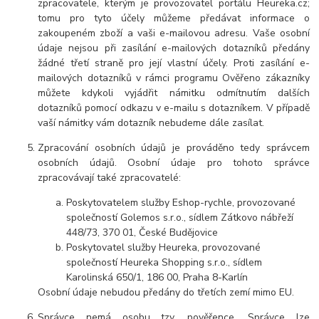
zpracovatele, kterým je provozovatel portálu Heureka.cz;
tomu pro tyto účely můžeme předávat informace o
zakoupeném zboží a vaši e-mailovou adresu. Vaše osobní
údaje nejsou při zasílání e-mailových dotazníků předány
žádné třetí straně pro její vlastní účely. Proti zasílání e-
mailových dotazníků v rámci programu Ověřeno zákazníky
můžete kdykoli vyjádřit námitku odmítnutím dalších
dotazníků pomocí odkazu v e-mailu s dotazníkem. V případě
vaší námitky vám dotazník nebudeme dále zasílat.
Zpracování osobních údajů je prováděno tedy správcem
osobních údajů. Osobní údaje pro tohoto správce
zpracovávají také zpracovatelé:
Poskytovatelem služby Eshop-rychle, provozované
společností Golemos s.r.o., sídlem Zátkovo nábřeží
448/73, 370 01, České Budějovice
Poskytovatel služby Heureka, provozované
společností Heureka Shopping s.r.o., sídlem
Karolinská 650/1, 186 00, Praha 8-Karlín
Osobní údaje nebudou předány do třetích zemí mimo EU.
Správce nemá osobu tzv. pověřence. Správce lze