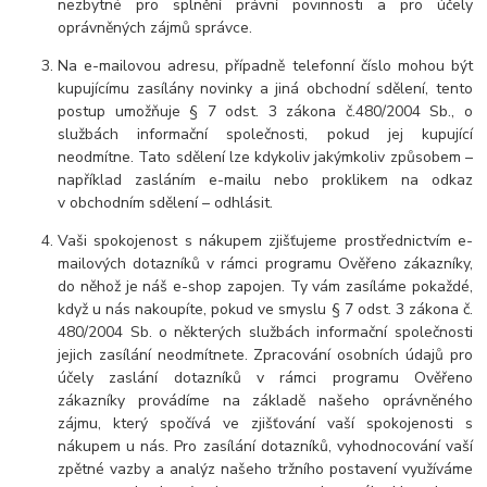
nezbytné pro splnění právní povinnosti a pro účely
oprávněných zájmů správce.
Na e-mailovou adresu, případně telefonní číslo mohou být
kupujícímu zasílány novinky a jiná obchodní sdělení, tento
postup umožňuje § 7 odst. 3 zákona č.480/2004 Sb., o
službách informační společnosti, pokud jej kupující
neodmítne. Tato sdělení lze kdykoliv jakýmkoliv způsobem –
například zasláním e-mailu nebo proklikem na odkaz
v obchodním sdělení – odhlásit.
Vaši spokojenost s nákupem zjišťujeme prostřednictvím e-
mailových dotazníků v rámci programu Ověřeno zákazníky,
do něhož je náš e-shop zapojen. Ty vám zasíláme pokaždé,
když u nás nakoupíte, pokud ve smyslu § 7 odst. 3 zákona č.
480/2004 Sb. o některých službách informační společnosti
jejich zasílání neodmítnete. Zpracování osobních údajů pro
účely zaslání dotazníků v rámci programu Ověřeno
zákazníky provádíme na základě našeho oprávněného
zájmu, který spočívá ve zjišťování vaší spokojenosti s
nákupem u nás. Pro zasílání dotazníků, vyhodnocování vaší
zpětné vazby a analýz našeho tržního postavení využíváme