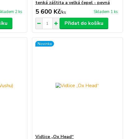
tenká záštita a velká čepel - pevná
5 600 Kč
Skladem 2 ks
Skladem 1 ks
/
ks
šíku
Přidat do košíku
Novinka
Vidlice „Ox Head“