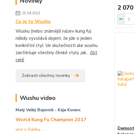
Novinky
2 070
25.04.2021
Co je to Wushu
Wushu (nebo známější název kung fu)
někdy vyvolává dojem, že jde o jeden
konkrétní styl. Ve skutečnosti ale wushu
zastřešuje všechny čínské styly, jak...
číst
celé
Zobrazit všechny novinky
Wushu video
Malý Velký Bojovník
- Kája Korenc
World Kung Fu Champion 2017
Demont
více v článku......