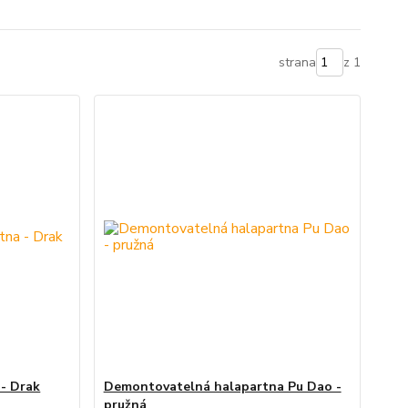
strana
z 1
- Drak
Demontovatelná halapartna Pu Dao -
pružná