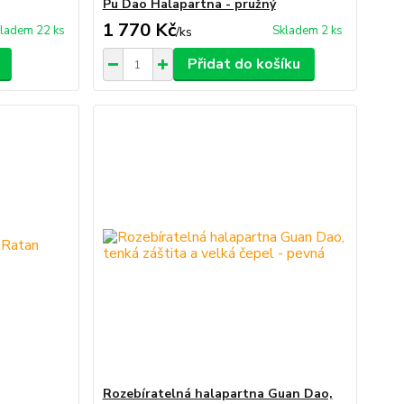
Pu Dao Halapartna - pružný
1 770 Kč
ladem 22 ks
Skladem 2 ks
/
ks
Přidat do košíku
Rozebíratelná halapartna Guan Dao,