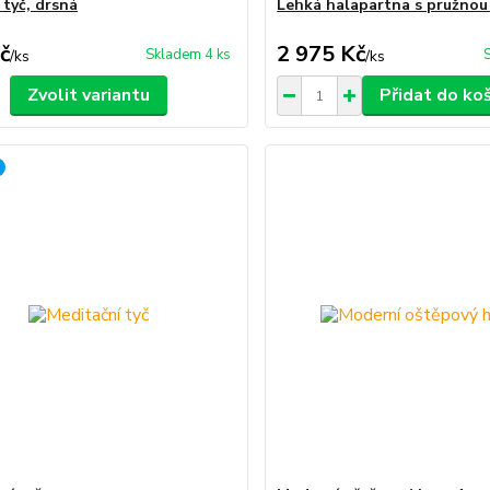
 tyč, drsná
Lehká halapartna s pružnou
č
2 975 Kč
Skladem 4 ks
/
ks
/
ks
Zvolit variantu
Přidat do ko