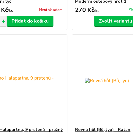
ní tyč
Moderní oštěpový hrot 1
 Kč
270 Kč
Není skladem
Sk
/
ks
/
ks
Přidat do košíku
Zvolit variantu
Halapartna, 9 prstenů - pružný
Rovná hůl (Bô, Jyo) - Ratan