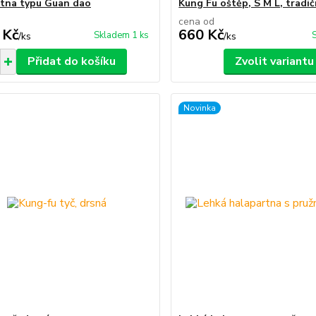
tna typu Guan dao
Kung Fu oštěp, S M L, tradič
cena od
 Kč
660 Kč
Skladem 1 ks
/
ks
/
ks
Přidat do košíku
Zvolit variantu
Novinka