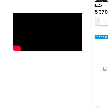
halapar
tuhý
5 370
Novinka