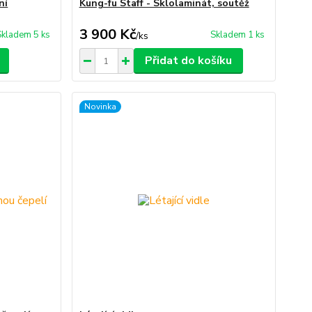
ní
Kung-fu Staff - Sklolaminát, soutěž
3 900 Kč
Skladem 5 ks
Skladem 1 ks
/
ks
Přidat do košíku
Novinka