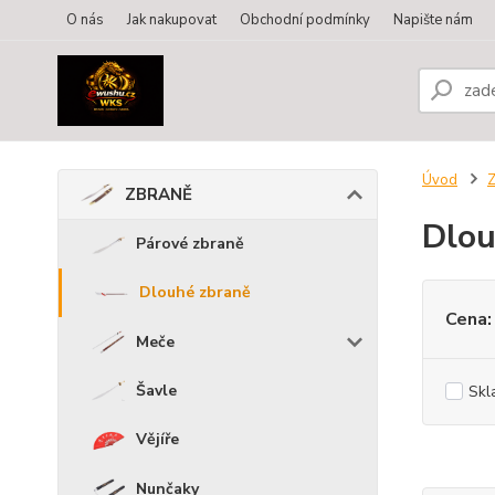
O nás
Jak nakupovat
Obchodní podmínky
Napište nám
Úvod
ZBRANĚ
Dlou
Párové zbraně
Dlouhé zbraně
Cena:
Meče
Šavle
Skl
Vějíře
Nunčaky