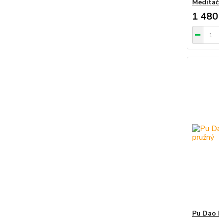
Meditač
1 480
Pu Dao 