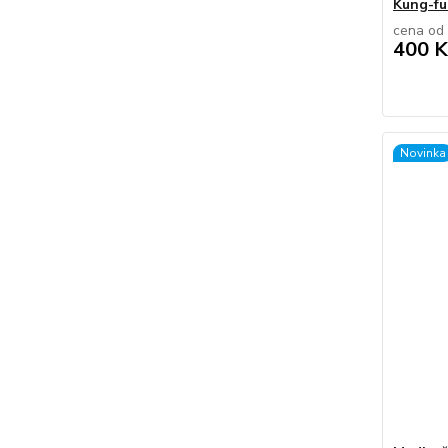
Kung-fu
cena od
400 K
Novinka