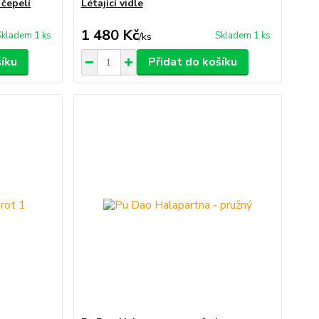
 čepelí
Létající vidle
1 480 Kč
Skladem 1 ks
Skladem 1 ks
/
ks
šíku
Přidat do košíku