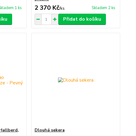
2 370 Kč
Skladem 1 ks
Skladem 2 ks
/
ks
šíku
Přidat do košíku
allberd,
Dlouhá sekera