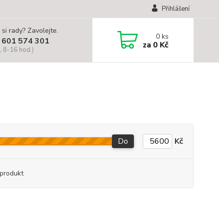
Přihlášení
 si rady? Zavolejte.
0
ks
 601 574 301
za
0 Kč
, 8-16 hod.)
Do
Kč
produkt