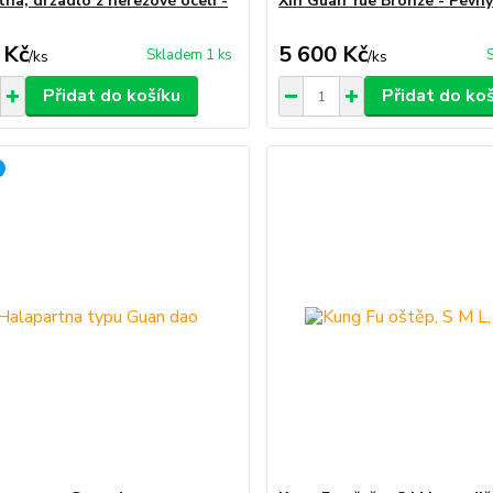
tna, držadlo z nerezové oceli -
Xin Guan Yue Bronze - Pevn
 Kč
5 600 Kč
Skladem 1 ks
/
ks
/
ks
Přidat do košíku
Přidat do ko