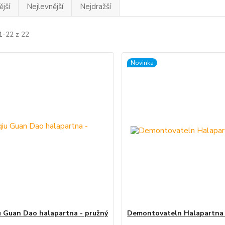
jší
Nejlevnější
Nejdražší
1-22 z 22
Novinka
 Guan Dao halapartna - pružný
Demontovateln Halapartna 