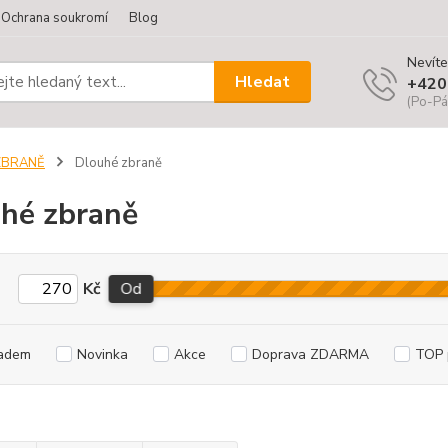
Ochrana soukromí
Blog
Nevíte
Hledat
+420
(Po-Pá
ZBRANĚ
Dlouhé zbraně
hé zbraně
Kč
Od
adem
Novinka
Akce
Doprava ZDARMA
TOP 