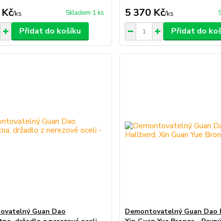
 Kč
5 370 Kč
Skladem 1 ks
/
ks
/
ks
Přidat do košíku
Přidat do ko
ovatelný Guan Dao
Demontovatelný Guan Dao H