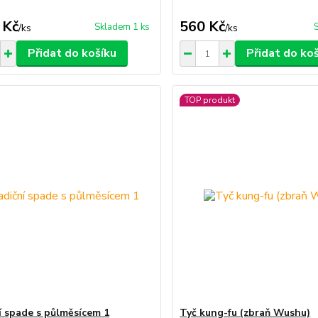
 Kč
560 Kč
Skladem 1 ks
/
ks
/
ks
Přidat do košíku
Přidat do ko
TOP produkt
í spade s půlměsícem 1
Tyč kung-fu (zbraň Wushu)