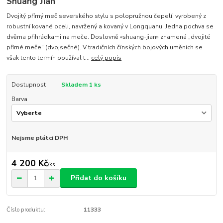
Shuang Jian
Dvojitý přímý meč severského stylu s polopružnou čepelí, vyrobený z
robustní kované oceli, navržený a kovaný v Longquanu. Jedna pochva se
dvěma přihrádkami na meče. Doslovně «shuang-jian» znamená „dvojité
přímé meče“ (dvojsečné). V tradičních čínských bojových uměních se
však tento termín používal t...
celý popis
Dostupnost
Skladem 1 ks
Barva
Nejsme plátci DPH
4 200 Kč
/
ks
Přidat do košíku
Číslo produktu:
11333