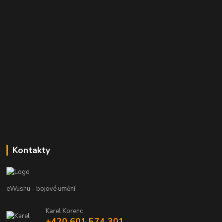
Kontakty
eWushu - bojové umění
Karel Korenc
+420 601 574 301