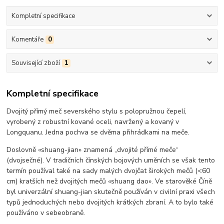
Kompletní specifikace
Komentáře
0
Související zboží
1
Kompletní specifikace
Dvojitý přímý meč severského stylu s polopružnou čepelí,
vyrobený z robustní kované oceli, navržený a kovaný v
Longquanu. Jedna pochva se dvěma přihrádkami na meče.
Doslovně «shuang-jian» znamená „dvojité přímé meče“
(dvojsečné). V tradičních čínských bojových uměních se však tento
termín používal také na sady malých dvojčat širokých mečů (<60
cm) kratších než dvojitých mečů «shuang dao». Ve starověké Číně
byl univerzální shuang-jian skutečně používán v civilní praxi všech
typů jednoduchých nebo dvojitých krátkých zbraní. A to bylo také
používáno v sebeobraně.