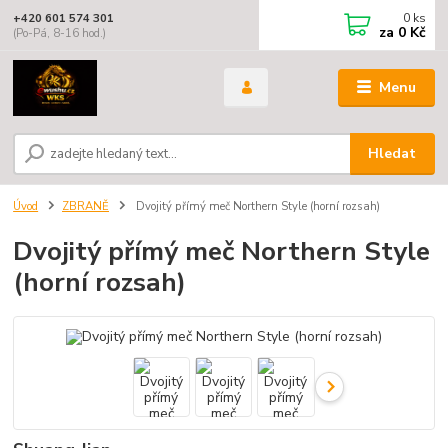
0
ks
+420 601 574 301
za
0 Kč
(Po-Pá, 8-16 hod.)
Menu
Hledat
Úvod
ZBRANĚ
Dvojitý přímý meč Northern Style (horní rozsah)
Dvojitý přímý meč Northern Style
(horní rozsah)