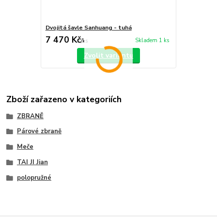
Dvojitá šavle Sanhuang - tuhá
7 470 Kč
Skladem 1 ks
/
ks
Zvolit variantu
Zboží zařazeno v kategoriích
ZBRANĚ
Párové zbraně
Meče
TAI JI Jian
polopružné