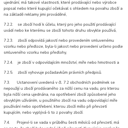
ujednání, má takové vlastnosti, které prodávající nebo výrobce
popsal nebo které kupující očekával s ohledem na povahu zboží a
na základě reklamy jimi prováděné,
7.2.2. se zboží hodí k účelu, který pro jeho použití prodávající
uvádí nebo ke kterému se zboží tohoto druhu obvykle používá,
7.2.3. zboží odpovídá jakostí nebo provedením smluvenému
vzorku nebo předloze, byla-li jakost nebo provedení určeno podle
smluveného vzorku nebo předlohy,
7.2.4. je zboží v odpovídajícím množství, míře nebo hmotnosti a
7.2.5. zboží vyhovuje požadavkům právních předpisů.
7.3. Ustanovení uvedená v čl. 7.2 obchodních podmínek se
nepoužijí u zboží prodávaného za nižší cenu na vadu, pro kterou
byla nižší cena ujednána, na opotřebení zboží způsobené jeho
obvyklým užíváním, u použitého zboží na vadu odpovídající míře
používání nebo opotřebení, kterou zboží mělo při převzetí
kupujícím, nebo vyplývá-li to z povahy zboží.
7.4. Projeví-li se vada v průběhu šesti měsíců od převzetí, má