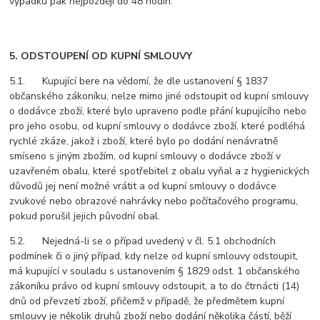
výpadku pak nejpozději do 48 hodin.
5. ODSTOUPENÍ OD KUPNÍ SMLOUVY
5.1. Kupující bere na vědomí, že dle ustanovení § 1837
občanského zákoníku, nelze mimo jiné odstoupit od kupní smlouvy
o dodávce zboží, které bylo upraveno podle přání kupujícího nebo
pro jeho osobu, od kupní smlouvy o dodávce zboží, které podléhá
rychlé zkáze, jakož i zboží, které bylo po dodání nenávratně
smíseno s jiným zbožím, od kupní smlouvy o dodávce zboží v
uzavřeném obalu, které spotřebitel z obalu vyňal a z hygienických
důvodů jej není možné vrátit a od kupní smlouvy o dodávce
zvukové nebo obrazové nahrávky nebo počítačového programu,
pokud porušil jejich původní obal.
5.2. Nejedná-li se o případ uvedený v čl. 5.1 obchodních
podmínek či o jiný případ, kdy nelze od kupní smlouvy odstoupit,
má kupující v souladu s ustanovením § 1829 odst. 1 občanského
zákoníku právo od kupní smlouvy odstoupit, a to do čtrnácti (14)
dnů od převzetí zboží, přičemž v případě, že předmětem kupní
smlouvy je několik druhů zboží nebo dodání několika částí, běží