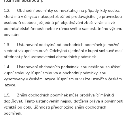
rozhraní obchodu“
).
1.2. Obchodní podmínky se nevztahují na případy, kdy osoba,
která má v úmyslu nakoupit zboží od prodávajícího, je právnickou
osobou či osobou, jež jedná při objednávání zboží v rámci své
podnikatelské činnosti nebo v rámci svého samostatného výkonu
povolání.
1.3. Ustanovení odchylná od obchodních podmínek je možné
sjednat v kupní smlouvě. Odchylná ujednání v kupní smlouvě mají
přednost před ustanoveními obchodních podmínek.
1.4. Ustanovení obchodních podmínek jsou nedílnou součástí
kupní smlouvy. Kupní smlouva a obchodní podmínky jsou
vyhotoveny v českém jazyce. Kupní smlouvu lze uzavřít v českém
jazyce.
1.5. Znění obchodních podmínek může prodávající měnit či
doplňovat. Tímto ustanovením nejsou dotčena práva a povinnosti
vzniklá po dobu účinnosti předchozího znění obchodních
podmínek.