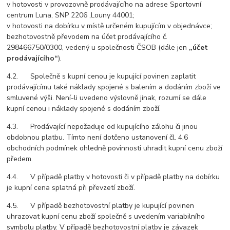
v hotovosti v provozovně prodávajícího na adrese Sportovní
centrum Luna, SNP 2206 ,Louny 44001;
v hotovosti na dobírku v místě určeném kupujícím v objednávce;
bezhotovostně převodem na účet prodávajícího č.
298466750/0300, vedený u společnosti ČSOB (dále jen
„účet
prodávajícího“
).
4.2. Společně s kupní cenou je kupující povinen zaplatit
prodávajícímu také náklady spojené s balením a dodáním zboží ve
smluvené výši. Není-li uvedeno výslovně jinak, rozumí se dále
kupní cenou i náklady spojené s dodáním zboží.
4.3. Prodávající nepožaduje od kupujícího zálohu či jinou
obdobnou platbu. Tímto není dotčeno ustanovení čl. 4.6
obchodních podmínek ohledně povinnosti uhradit kupní cenu zboží
předem.
4.4. V případě platby v hotovosti či v případě platby na dobírku
je kupní cena splatná při převzetí zboží.
4.5. V případě bezhotovostní platby je kupující povinen
uhrazovat kupní cenu zboží společně s uvedením variabilního
symbolu platby. V případě bezhotovostní platby je závazek