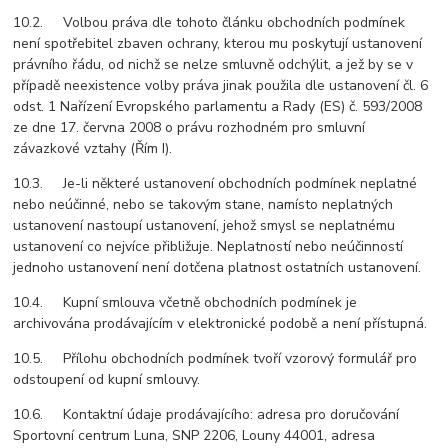
10.2. Volbou práva dle tohoto článku obchodních podmínek
není spotřebitel zbaven ochrany, kterou mu poskytují ustanovení
právního řádu, od nichž se nelze smluvně odchýlit, a jež by se v
případě neexistence volby práva jinak použila dle ustanovení čl. 6
odst. 1 Nařízení Evropského parlamentu a Rady (ES) č. 593/2008
ze dne 17. června 2008 o právu rozhodném pro smluvní
závazkové vztahy (Řím I).
10.3. Je-li některé ustanovení obchodních podmínek neplatné
nebo neúčinné, nebo se takovým stane, namísto neplatných
ustanovení nastoupí ustanovení, jehož smysl se neplatnému
ustanovení co nejvíce přibližuje. Neplatností nebo neúčinností
jednoho ustanovení není dotčena platnost ostatních ustanovení.
10.4. Kupní smlouva včetně obchodních podmínek je
archivována prodávajícím v elektronické podobě a není přístupná.
10.5. Přílohu obchodních podmínek tvoří vzorový formulář pro
odstoupení od kupní smlouvy.
10.6. Kontaktní údaje prodávajícího: adresa pro doručování
Sportovní centrum Luna, SNP 2206, Louny 44001, adresa