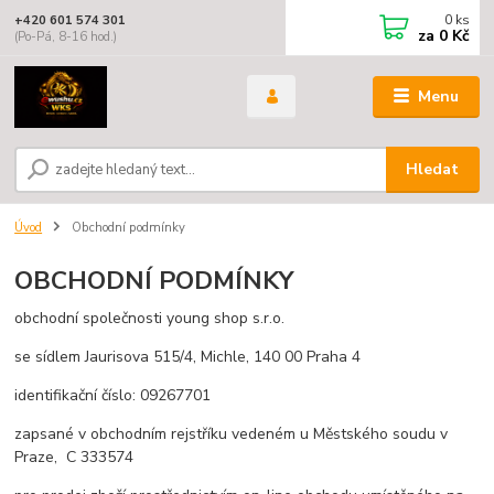
0
ks
+420 601 574 301
za
0 Kč
(Po-Pá, 8-16 hod.)
Menu
Hledat
Úvod
Obchodní podmínky
OBCHODNÍ PODMÍNKY
obchodní společnosti young shop s.r.o.
se sídlem Jaurisova 515/4, Michle, 140 00 Praha 4
identifikační číslo: 09267701
zapsané v obchodním rejstříku vedeném u Městského soudu v
Praze, C 333574