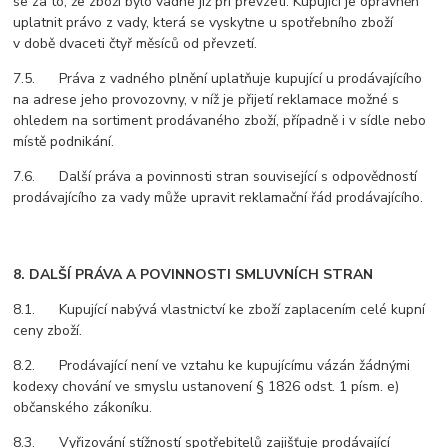
se za to, že zboží bylo vadné již při převzetí. Kupující je oprávněn
uplatnit právo z vady, která se vyskytne u spotřebního zboží
v době dvaceti čtyř měsíců od převzetí.
7.5. Práva z vadného plnění uplatňuje kupující u prodávajícího
na adrese jeho provozovny, v níž je přijetí reklamace možné s
ohledem na sortiment prodávaného zboží, případně i v sídle nebo
místě podnikání.
7.6. Další práva a povinnosti stran související s odpovědností
prodávajícího za vady může upravit reklamační řád prodávajícího.
8. DALŠÍ PRÁVA A POVINNOSTI SMLUVNÍCH STRAN
8.1. Kupující nabývá vlastnictví ke zboží zaplacením celé kupní
ceny zboží.
8.2. Prodávající není ve vztahu ke kupujícímu vázán žádnými
kodexy chování ve smyslu ustanovení § 1826 odst. 1 písm. e)
občanského zákoníku.
8.3. Vyřizování stížností spotřebitelů zajišťuje prodávající