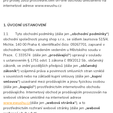
pro prodej zboží prostřednictvím on-line obchodu umístěného na
internetové adrese
www.ewushu.cz
1. ÚVODNÍ USTANOVENÍ
1.1. Tyto obchodní podmínky (dále jen
„obchodní podmínky“
)
obchodní společnosti young shop s.r.o., se sídlem Jaurisova 515/4,
Michle, 140 00 Praha 4, identifikační číslo: 09267701, zapsané v
obchodním rejstříku vedeném vedeném u Městského soudu v
Praze, C 333574 (dále jen
„prodávající“
) upravují v souladu
s ustanovením § 1751 odst. 1 zákona č. 89/2012 Sb., občanský
zákoník, ve znění pozdějších předpisů (dále jen
„občanský
zákoník“
) vzájemná práva a povinnosti smluvních stran vzniklé
v souvislosti nebo na základě kupní smlouvy (dále jen
„kupní
smlouva“
) uzavírané mezi prodávajícím a jinou fyzickou osobou
(dále jen
„kupující“
) prostřednictvím internetového obchodu
prodávajícího. Internetový obchod je prodávajícím provozován na
webové stránce umístěné na internetové adrese
www.ewushu.cz
(dále jen
„webová stránka“
), a to
prostřednictvím rozhraní webové stránky (dále jen
„webové