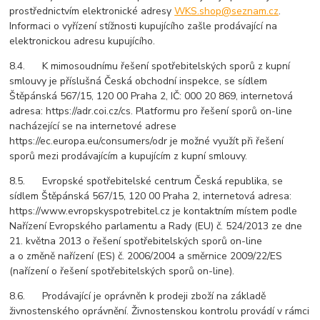
prostřednictvím elektronické adresy
WKS.shop@seznam.cz
.
Informaci o vyřízení stížnosti kupujícího zašle prodávající na
elektronickou adresu kupujícího.
8.4. K mimosoudnímu řešení spotřebitelských sporů z kupní
smlouvy je příslušná Česká obchodní inspekce, se sídlem
Štěpánská 567/15, 120 00 Praha 2, IČ: 000 20 869, internetová
adresa: https://adr.coi.cz/cs. Platformu pro řešení sporů on-line
nacházející se na internetové adrese
https://ec.europa.eu/consumers/odr je možné využít při řešení
sporů mezi prodávajícím a kupujícím z kupní smlouvy.
8.5. Evropské spotřebitelské centrum Česká republika, se
sídlem Štěpánská 567/15, 120 00 Praha 2, internetová adresa:
https://www.evropskyspotrebitel.cz je kontaktním místem podle
Nařízení Evropského parlamentu a Rady (EU) č. 524/2013 ze dne
21. května 2013 o řešení spotřebitelských sporů on-line
a o změně nařízení (ES) č. 2006/2004 a směrnice 2009/22/ES
(nařízení o řešení spotřebitelských sporů on-line).
8.6. Prodávající je oprávněn k prodeji zboží na základě
živnostenského oprávnění. Živnostenskou kontrolu provádí v rámci