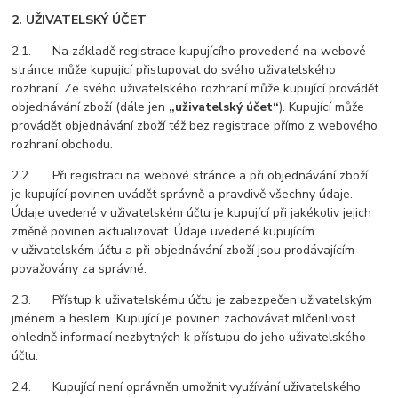
2. UŽIVATELSKÝ ÚČET
2.1. Na základě registrace kupujícího provedené na webové
stránce může kupující přistupovat do svého uživatelského
rozhraní. Ze svého uživatelského rozhraní může kupující provádět
objednávání zboží (dále jen
„uživatelský účet“
). Kupující může
provádět objednávání zboží též bez registrace přímo z webového
rozhraní obchodu.
2.2. Při registraci na webové stránce a při objednávání zboží
je kupující povinen uvádět správně a pravdivě všechny údaje.
Údaje uvedené v uživatelském účtu je kupující při jakékoliv jejich
změně povinen aktualizovat. Údaje uvedené kupujícím
v uživatelském účtu a při objednávání zboží jsou prodávajícím
považovány za správné.
2.3. Přístup k uživatelskému účtu je zabezpečen uživatelským
jménem a heslem. Kupující je povinen zachovávat mlčenlivost
ohledně informací nezbytných k přístupu do jeho uživatelského
účtu.
2.4. Kupující není oprávněn umožnit využívání uživatelského