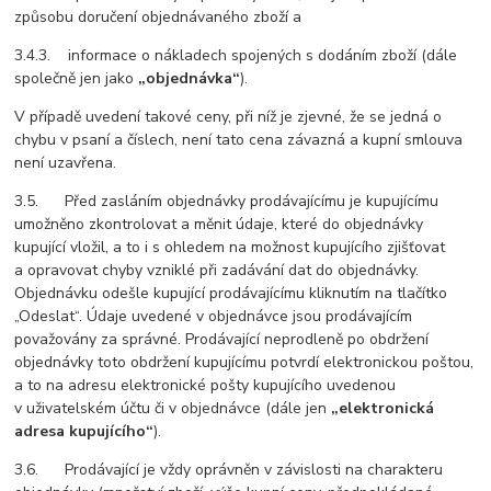
způsobu doručení objednávaného zboží a
3.4.3. informace o nákladech spojených s dodáním zboží (dále
společně jen jako
„objednávka“
).
V případě uvedení takové ceny, při níž je zjevné, že se jedná o
chybu v psaní a číslech, není tato cena závazná a kupní smlouva
není uzavřena.
3.5. Před zasláním objednávky prodávajícímu je kupujícímu
umožněno zkontrolovat a měnit údaje, které do objednávky
kupující vložil, a to i s ohledem na možnost kupujícího zjišťovat
a opravovat chyby vzniklé při zadávání dat do objednávky.
Objednávku odešle kupující prodávajícímu kliknutím na tlačítko
„
Odeslat
“. Údaje uvedené v objednávce jsou prodávajícím
považovány za správné. Prodávající neprodleně po obdržení
objednávky toto obdržení kupujícímu potvrdí elektronickou poštou,
a to na adresu elektronické pošty kupujícího uvedenou
v uživatelském účtu či v objednávce (dále jen
„elektronická
adresa kupujícího“
).
3.6. Prodávající je vždy oprávněn v závislosti na charakteru