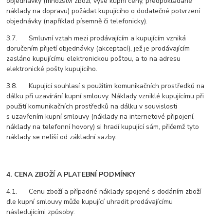
objednávky (množství zboží, výše kupní ceny, předpokládané
náklady na dopravu) požádat kupujícího o dodatečné potvrzení
objednávky (například písemně či telefonicky).
3.7. Smluvní vztah mezi prodávajícím a kupujícím vzniká
doručením přijetí objednávky (akceptací), jež je prodávajícím
zasláno kupujícímu elektronickou poštou, a to na adresu
elektronické pošty kupujícího.
3.8. Kupující souhlasí s použitím komunikačních prostředků na
dálku při uzavírání kupní smlouvy. Náklady vzniklé kupujícímu při
použití komunikačních prostředků na dálku v souvislosti
s uzavřením kupní smlouvy (náklady na internetové připojení,
náklady na telefonní hovory) si hradí kupující sám, přičemž tyto
náklady se neliší od základní sazby.
4. CENA ZBOŽÍ A PLATEBNÍ PODMÍNKY
4.1. Cenu zboží a případné náklady spojené s dodáním zboží
dle kupní smlouvy může kupující uhradit prodávajícímu
následujícími způsoby: