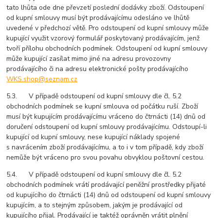
tato lhůta ode dne převzetí poslední dodávky zboží. Odstoupení
od kupní smlouvy musí být prodávajícímu odesláno ve lhůtě
uvedené v předchozí větě. Pro odstoupení od kupní smlouvy může
kupující využit vzorový formulář poskytovaný prodávajícím, jenž
tvoří přílohu obchodních podmínek. Odstoupení od kupní smlouvy
může kupující zasílat mimo jiné na adresu provozovny
prodávajícího či na adresu elektronické pošty prodávajícího
WKS.shop@seznam.cz
5.3. V případě odstoupení od kupní smlouvy dle čl. 5.2
obchodních podmínek se kupní smlouva od počátku ruší. Zboží
musí být kupujícím prodávajícímu vráceno do čtrnácti (14) dnů od
doručení odstoupení od kupní smlouvy prodávajícímu. Odstoupí-li
kupující od kupní smlouvy, nese kupující náklady spojené
s navrácením zboží prodávajícímu, a to i v tom případě, kdy zboží
nemůže být vráceno pro svou povahu obvyklou poštovní cestou.
5.4. V případě odstoupení od kupní smlouvy dle čl. 5.2
obchodních podmínek vrátí prodávající peněžní prostředky přijaté
od kupujícího do čtrnácti (14) dnů od odstoupení od kupní smlouvy
kupujícím, a to stejným způsobem, jakým je prodávající od
kupujícího přijal. Prodávající je taktéž oprávněn vrátit plnění