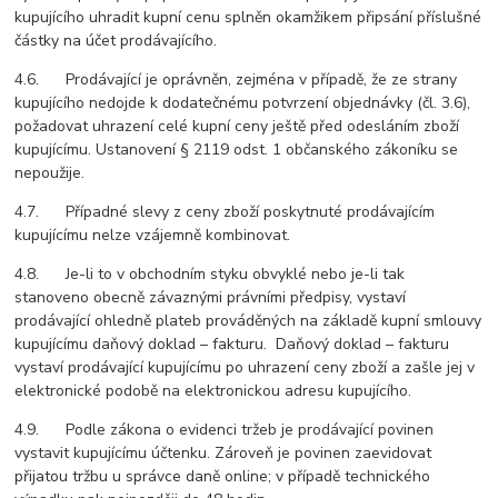
kupujícího uhradit kupní cenu splněn okamžikem připsání příslušné
částky na účet prodávajícího.
4.6. Prodávající je oprávněn, zejména v případě, že ze strany
kupujícího nedojde k dodatečnému potvrzení objednávky (čl. 3.6),
požadovat uhrazení celé kupní ceny ještě před odesláním zboží
kupujícímu. Ustanovení § 2119 odst. 1 občanského zákoníku se
nepoužije.
4.7. Případné slevy z ceny zboží poskytnuté prodávajícím
kupujícímu nelze vzájemně kombinovat.
4.8. Je-li to v obchodním styku obvyklé nebo je-li tak
stanoveno obecně závaznými právními předpisy, vystaví
prodávající ohledně plateb prováděných na základě kupní smlouvy
kupujícímu daňový doklad – fakturu. Daňový doklad – fakturu
vystaví prodávající kupujícímu po uhrazení ceny zboží a zašle jej v
elektronické podobě na elektronickou adresu kupujícího.
4.9. Podle zákona o evidenci tržeb je prodávající povinen
vystavit kupujícímu účtenku. Zároveň je povinen zaevidovat
přijatou tržbu u správce daně online; v případě technického