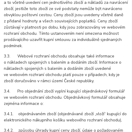
a to včetně uvedení cen jednotlivého zboží a nákladů za navrácení
zboží, jestliže toto zboží ze své podstaty nemůže být navráceno
obvyklou poštovní cestou. Ceny zboží jsou uvedeny včetně daně
z přidané hodnoty a všech souvisejících poplatků. Ceny zboží
zůstávají v platnosti po dobu, kdy jsou zobrazovány ve webovém
rozhraní obchodu. Tímto ustanovením není omezena možnost
prodávajícího uzavřít kupní smlouvu za individuálně sjednaných
podmínek.
3.3. Webové rozhraní obchodu obsahuje také informace
o nákladech spojených s balením a dodáním zboží. Informace o
nákladech spojených s balením a dodáním zboží uvedené
ve webovém rozhraní obchodu platí pouze v případech, kdy je
zboží doručováno v rámci území České republiky.
3.4. Pro objednání zboží vyplní kupující objednávkový formulář
ve webovém rozhraní obchodu. Objednávkový formulář obsahuje
zejména informace o:
3.4.1. objednávaném zboží (objednávané zboží „vloží“ kupující do
elektronického nákupního košíku webového rozhraní obchodu),
3.4.2. způsobu úhrady kupní ceny zboží, údaje o požadovaném