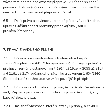
závad toto neprodleně oznámit přepravci. V případě shledání
porušení obalu svědčícího o neoprávněném vniknutí do zásilky
nemusí kupující zásilku od přepravce převzít.
6.5. Další práva a povinnosti stran při přepravě zboží mohou
upravit zvláštní dodací podmínky prodávajícího, jsou-li
prodávajícím vydány.
7. PRÁVA Z VADNÉHO PLNĚNÍ
7.1. Práva a povinnosti smluvních stran ohledně práv
z vadného plnění se řídí příslušnými obecně závaznými právními
předpisy (zejména ustanoveními § 1914 až 1925, § 2099 až 2117
a § 2161 až 2174 občanského zákoníku a zákonem č. 634/1992
Sb., o ochraně spotřebitele, ve znění pozdějších předpisů).
7.2. Prodávající odpovídá kupujícímu, že zboží při převzetí nemá
vady. Zejména prodávající odpovídá kupujícímu, že v době, kdy
kupující zboží převzal:
7.2.1. má zboží vlastnosti, které si strany ujednaly, a chybí-li