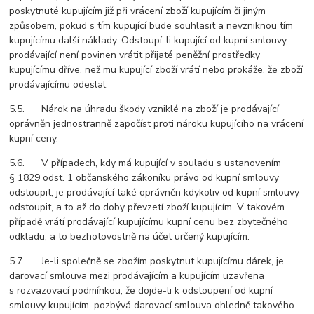
poskytnuté kupujícím již při vrácení zboží kupujícím či jiným
způsobem, pokud s tím kupující bude souhlasit a nevzniknou tím
kupujícímu další náklady. Odstoupí-li kupující od kupní smlouvy,
prodávající není povinen vrátit přijaté peněžní prostředky
kupujícímu dříve, než mu kupující zboží vrátí nebo prokáže, že zboží
prodávajícímu odeslal.
5.5. Nárok na úhradu škody vzniklé na zboží je prodávající
oprávněn jednostranně započíst proti nároku kupujícího na vrácení
kupní ceny.
5.6. V případech, kdy má kupující v souladu s ustanovením
§ 1829 odst. 1 občanského zákoníku právo od kupní smlouvy
odstoupit, je prodávající také oprávněn kdykoliv od kupní smlouvy
odstoupit, a to až do doby převzetí zboží kupujícím. V takovém
případě vrátí prodávající kupujícímu kupní cenu bez zbytečného
odkladu, a to bezhotovostně na účet určený kupujícím.
5.7. Je-li společně se zbožím poskytnut kupujícímu dárek, je
darovací smlouva mezi prodávajícím a kupujícím uzavřena
s rozvazovací podmínkou, že dojde-li k odstoupení od kupní
smlouvy kupujícím, pozbývá darovací smlouva ohledně takového