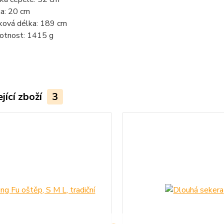
ka: 20 cm
ková délka: 189 cm
tnost: 1415 g
jící zboží
3