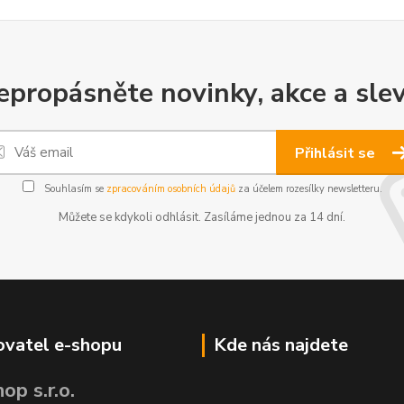
epropásněte novinky, akce a slev
Přihlásit se
Souhlasím se
zpracováním osobních údajů
za účelem rozesílky newsletteru.
Můžete se kdykoli odhlásit. Zasíláme jednou za 14 dní.
vatel e-shopu
Kde nás najdete
op s.r.o.