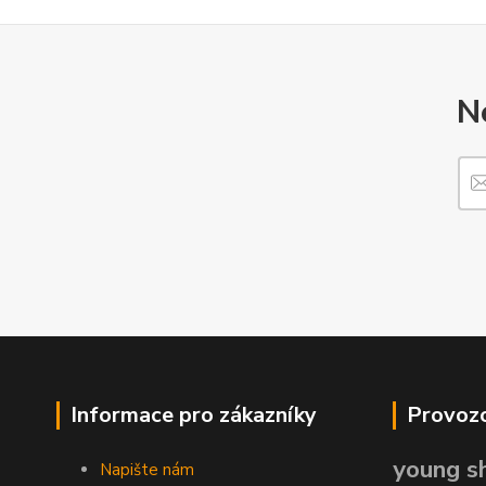
N
Informace pro zákazníky
Provozo
young sh
Napište nám