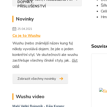
Šíř
Cel
Hmo
Novinky
25.04.2021
Co je to Wushu
Wushu (nebo známější název kung fu)
Souvise
někdy vyvolává dojem, že jde o jeden
konkrétní styl. Ve skutečnosti ale wushu
zastřešuje všechny čínské styly, jak...
číst
celé
Zobrazit všechny novinky
Wushu video
Malý Velký Bojovník
- Kája Korenc