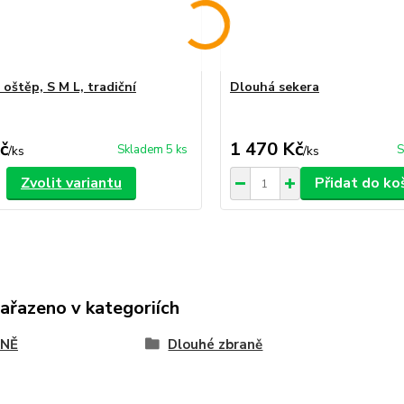
oštěp, S M L, tradiční
Dlouhá sekera
č
1 470 Kč
Skladem 5 ks
S
/
ks
/
ks
Zvolit variantu
Přidat do ko
zařazeno v kategoriích
NĚ
Dlouhé zbraně