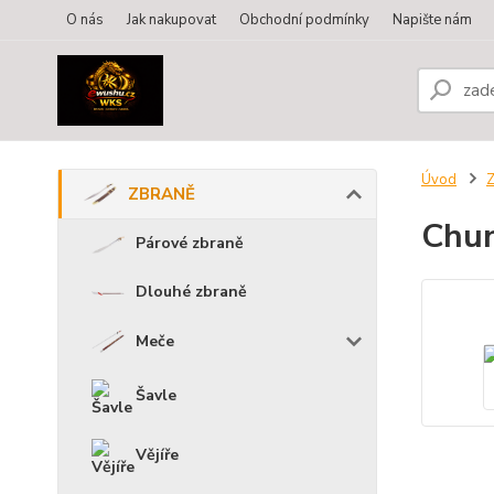
O nás
Jak nakupovat
Obchodní podmínky
Napište nám
Úvod
ZBRANĚ
Chun
Párové zbraně
Dlouhé zbraně
Meče
Šavle
Vějíře