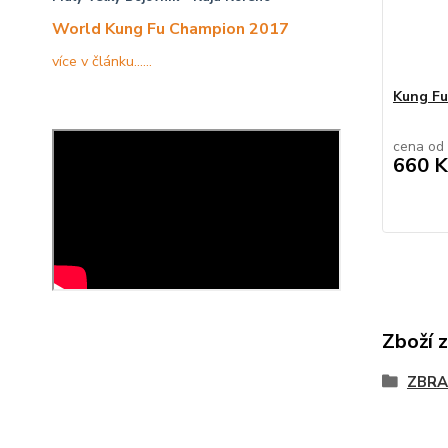
World Kung Fu Champion 2017
více v článku......
Kung Fu 
cena od
660 K
Zboží 
ZBRA