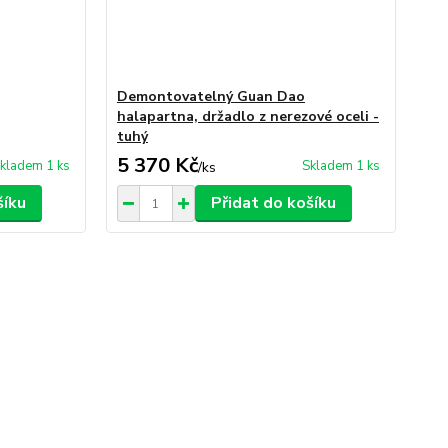
Demontovatelný Guan Dao
halapartna, držadlo z nerezové oceli -
tuhý
5 370 Kč
kladem 1 ks
Skladem 1 ks
/
ks
šíku
Přidat do košíku