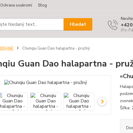
Ochrana soukromí
Blog
Nevíte
Hledat
+420
(Po-Pá
ZBRANĚ
Chunqiu Guan Dao halapartna - pružný
qiu Guan Dao halapartna - pru
«Chu
Halapa
podzim
zvonek
Šířka:
Dos