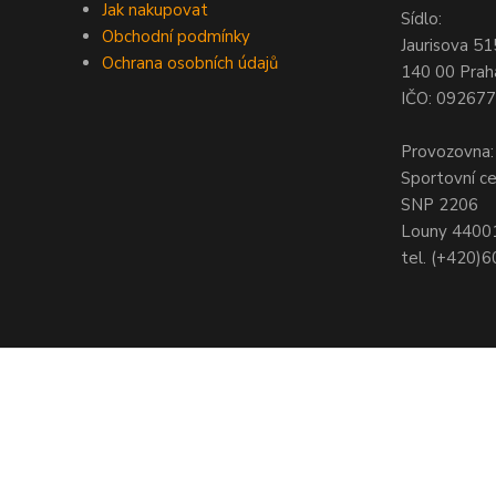
Jak nakupovat
Sídlo:
Obchodní podmínky
Jaurisova 51
Ochrana osobních údajů
140 00 Prah
IČO: 09267
Provozovna:
Sportovní c
SNP 2206
Louny 4400
tel. (+420)
© Copyright 2021 - Young shop s.r.o., Jaurisova 515/4, Michle