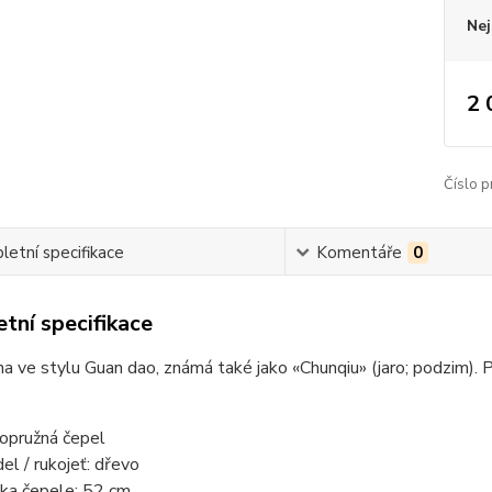
Nej
2 
Číslo p
etní specifikace
Komentáře
0
tní specifikace
a ve stylu Guan dao, známá také jako «Chunqiu» (jaro; podzim). 
opružná čepel
del / rukojeť: dřevo
ka čepele: 52 cm