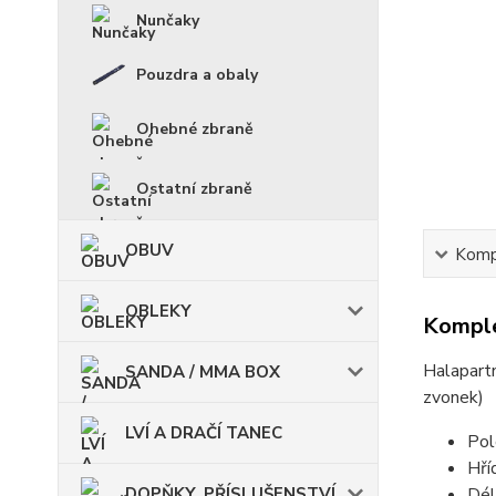
Nunčaky
Pouzdra a obaly
Ohebné zbraně
Ostatní zbraně
OBUV
Kompl
OBLEKY
Komple
Halapartn
SANDA / MMA BOX
zvonek)
LVÍ A DRAČÍ TANEC
Pol
Hří
DOPŇKY, PŘÍSLUŠENSTVÍ
Dél