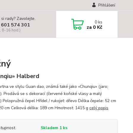
Přihlášení
 si rady? Zavolejte.
0
ks
 601 574 301
za
0 Kč
, 8-16 hod.)
žný
nqiu» Halberd
rtna ve stylu Guan dao, známá také jako «Chunqiu» (jaro;
). Prodává se s dekorací (červené koňské vlasy a malý
) Polopružná čepel Hřídel / rukojeť: dřevo Délka čepele: 52 cm
 20 cm Celková délka: 189 cm Hmotnost: 1415 g
celý popis
tupnost
Skladem 1 ks