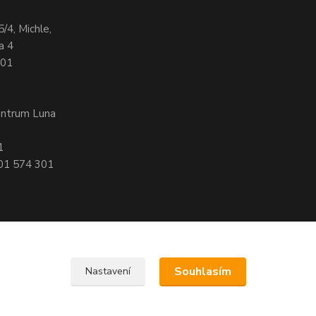
5/4, Michle,
a 4
701
entrum Luna
1
601 574 301
Souhlasím
Nastavení
, 140 00 Praha 4