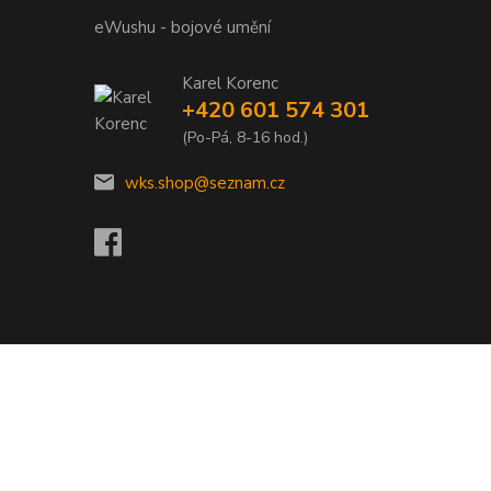
eWushu - bojové umění
Karel Korenc
+420 601 574 301
(Po-Pá, 8-16 hod.)
wks.shop@seznam.cz
Vytvořeno na
Eshop-rychle.cz