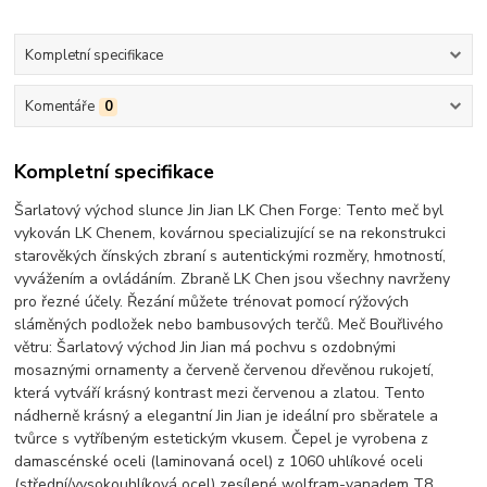
Kompletní specifikace
Komentáře
0
Kompletní specifikace
Šarlatový východ slunce Jin Jian LK Chen Forge: Tento meč byl
vykován LK Chenem, kovárnou specializující se na rekonstrukci
starověkých čínských zbraní s autentickými rozměry, hmotností,
vyvážením a ovládáním. Zbraně LK Chen jsou všechny navrženy
pro řezné účely. Řezání můžete trénovat pomocí rýžových
sláměných podložek nebo bambusových terčů. Meč Bouřlivého
větru: Šarlatový východ Jin Jian má pochvu s ozdobnými
mosaznými ornamenty a červeně červenou dřevěnou rukojetí,
která vytváří krásný kontrast mezi červenou a zlatou. Tento
nádherně krásný a elegantní Jin Jian je ideální pro sběratele a
tvůrce s vytříbeným estetickým vkusem. Čepel je vyrobena z
damascénské oceli (laminovaná ocel) z 1060 uhlíkové oceli
(střední/vysokouhlíková ocel) zesílené wolfram-vanadem T8