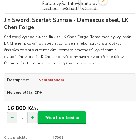
Jin Sword, Scarlet Sunrise - Damascus steel, LK
Chen Forge
Šarlatový východ slunce Jin Jian LK Chen Forge: Tento meč byl vykován
LK Chenem, kovárnou specializující se na rekonstrukci starověkých
čínských zbraní s autentickými rozměry, hmotností, vyvážením a
ovládáním. Zbraně LK Chen jsou všechny navrženy pro řezné účely.
Řezání můžete trénovat pomocí rýžov...
celý popis
Dostupnost
Není skladem
Nejsme plátci DPH
16 800 Kč
/
ks
Přidat do košíku
Číslo produktu:
47002