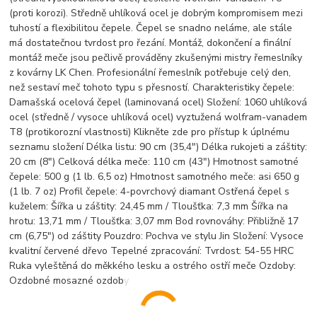
(proti korozi). Středně uhlíková ocel je dobrým kompromisem mezi
tuhostí a flexibilitou čepele. Čepel se snadno neláme, ale stále
má dostatečnou tvrdost pro řezání. Montáž, dokončení a finální
montáž meče jsou pečlivě prováděny zkušenými mistry řemeslníky
z kovárny LK Chen. Profesionální řemeslník potřebuje celý den,
než sestaví meč tohoto typu s přesností. Charakteristiky čepele:
Damašská ocelová čepel (laminovaná ocel) Složení: 1060 uhlíková
ocel (středně / vysoce uhlíková ocel) vyztužená wolfram-vanadem
T8 (protikorozní vlastnosti) Klikněte zde pro přístup k úplnému
seznamu složení Délka listu: 90 cm (35,4") Délka rukojeti a záštity:
20 cm (8") Celková délka meče: 110 cm (43") Hmotnost samotné
čepele: 500 g (1 lb. 6,5 oz) Hmotnost samotného meče: asi 650 g
(1 lb. 7 oz) Profil čepele: 4-povrchový diamant Ostřená čepel s
kuželem: Šířka u záštity: 24,45 mm / Tloušťka: 7,3 mm Šířka na
hrotu: 13,71 mm / Tloušťka: 3,07 mm Bod rovnováhy: Přibližně 17
cm (6,75") od záštity Pouzdro: Pochva ve stylu Jin Složení: Vysoce
kvalitní červené dřevo Tepelné zpracování: Tvrdost: 54-55 HRC
Ruka vyleštěná do měkkého lesku a ostrého ostří meče Ozdoby:
Ozdobné mosazné ozdoby