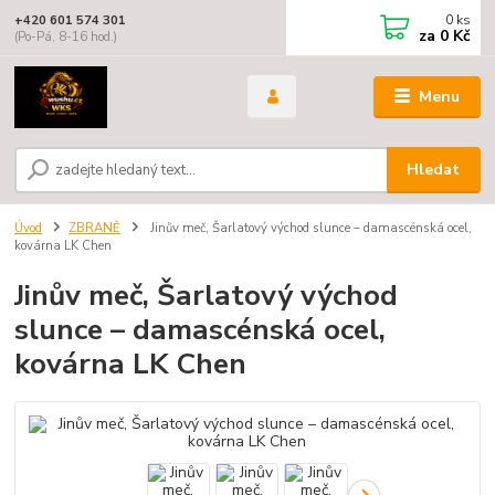
0
ks
+420 601 574 301
za
0 Kč
(Po-Pá, 8-16 hod.)
Menu
Hledat
Úvod
ZBRANĚ
Jinův meč, Šarlatový východ slunce – damascénská ocel,
kovárna LK Chen
Jinův meč, Šarlatový východ
slunce – damascénská ocel,
kovárna LK Chen