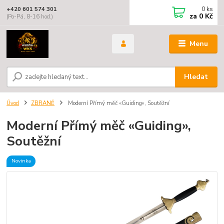
0
ks
+420 601 574 301
za
0 Kč
(Po-Pá, 8-16 hod.)
Menu
Hledat
Úvod
ZBRANĚ
Moderní Přímý měč «Guiding», Soutěžní
Moderní Přímý měč «Guiding»,
Soutěžní
Novinka