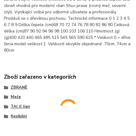
zbraň vhodná pro moderní «Jian Shu» praxe (rovný meč, severní
styl). Vynikající volba pro odborné uživatele a profesionály.
Prodává se s dřevěnou pochvou. Technické informace 0 1 2 3 4 5
6 7 8 9 Délka čepele (cm)68 70 72 74 76 78 80 82 86 90 Celková
délka (cm)87 90 92 94 96 98 100 103 106 110 Hmotnost (g)
(g)400 420 440 465 485 515 545 565 590 625 * Velikost 0 = dříve
žena model velikost 1. Velikosti obvykle objednané: 70cm, 74cm a
80cm
Zboží zařazeno v kategoriích
ZBRANĚ
Meče
TAI JI Jian
flexibilní