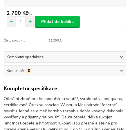
2 700 Kč
/
ks
Přidat do košíku
Číslo produktu:
11203.1
Kompletní specifikace
Komentáře
0
Kompletní specifikace
Oficiální zbraň pro hospodářskou soutěž, vyrobená v Longquanu,
certifikovaná Čínskou asociací Wushu a Mezinárodní federací
Wushu. Jedná se o meč horního rozsahu, dobře kovaný, dokonale
vyvážený a příjemný na použití. Délka čepele, délka rukojeti,
hmotnost čepele a hmotnost rukojeti jsou přesné a stejné pro
zbraně stejné velikosti (velikosti od 1 do 9). S pružnou čepelí, tato