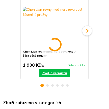
Chen Lian rovný meč, nerezová ocel -
Moderní přím
částečně pružný
lakovaná dř
1 900 Kč
2 700 Kč
Skladem 4 ks
/
ks
Zvolit variantu
Zboží zařazeno v kategoriích