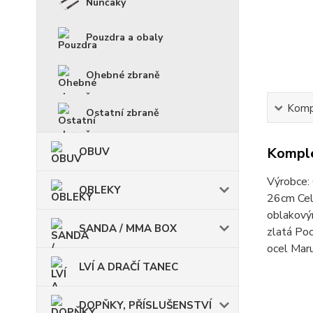
Nunčaky
Pouzdra a obaly
Ohebné zbraně
Kompl
Ostatní zbraně
Komple
OBUV
Výrobce: 
OBLEKY
26cm Cel
oblakovým
SANDA / MMA BOX
zlatá Poc
ocel Mar
LVÍ A DRAČÍ TANEC
DOPŇKY, PŘÍSLUŠENSTVÍ