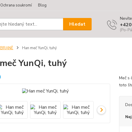
Ochrana soukromí
Blog
Nevíte
Hledat
+420
(Po-Pá
ZBRANĚ
Han meč YunQi, tuhý
meč YunQi, tuhý
Meč s 
toto š
Dos
Nej