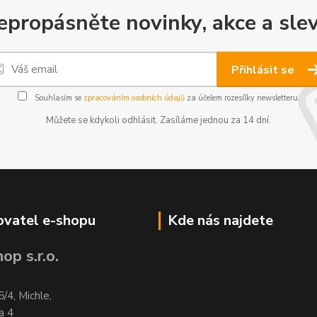
epropásněte novinky, akce a slev
Přihlásit se
Souhlasím se
zpracováním osobních údajů
za účelem rozesílky newsletteru.
Můžete se kdykoli odhlásit. Zasíláme jednou za 14 dní.
vatel e-shopu
Kde nás najdete
op s.r.o.
5/4, Michle,
a 4