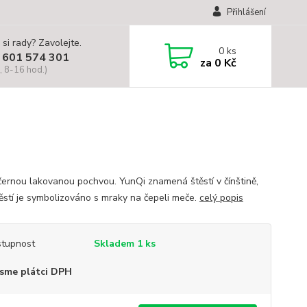
Přihlášení
 si rady? Zavolejte.
0
ks
 601 574 301
za
0 Kč
, 8-16 hod.)
černou lakovanou pochvou. YunQi znamená štěstí v čínštině,
těstí je symbolizováno s mraky na čepeli meče.
celý popis
tupnost
Skladem 1 ks
sme plátci DPH