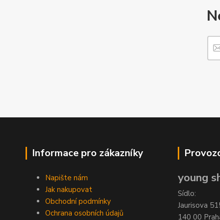
N
Informace pro zákazníky
Provozo
young sh
Napište nám
Jak nakupovat
Sídlo:
Obchodní podmínky
Jaurisova 51
Ochrana osobních údajů
140 00 Prah