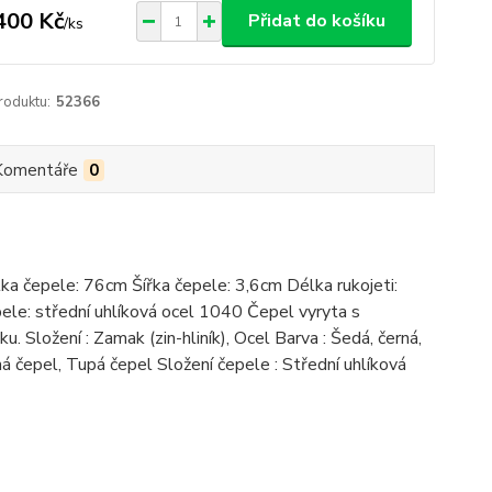
400 Kč
Přidat do košíku
/
ks
roduktu:
52366
Komentáře
0
ka čepele: 76cm Šířka čepele: 3,6cm Délka rukojeti:
le: střední uhlíková ocel 1040 Čepel vyryta s
Složení : Zamak (zin-hliník), Ocel Barva : Šedá, černá,
 čepel, Tupá čepel Složení čepele : Střední uhlíková