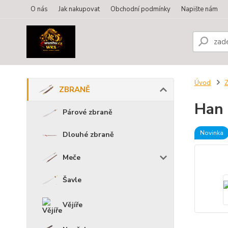
O nás
Jak nakupovat
Obchodní podmínky
Napište nám
Úvod
ZBRANĚ
Han 
Párové zbraně
Novinka
Dlouhé zbraně
Meče
Šavle
Vějíře