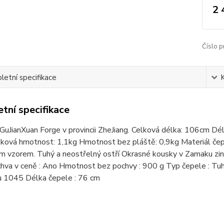
2 
Číslo p
etní specifikace
tní specifikace
GuJianXuan Forge v provincii ZheJiang. Celková délka: 106cm Dél
ková hmotnost: 1,1kg Hmotnost bez pláště: 0,9kg Materiál čepe
 vzorem. Tuhý a neostřelný ostří Okrasné kousky v Zamaku zinku. 
hva v ceně : Ano Hmotnost bez pochvy : 900 g Typ čepele : Tuhá
u 1045 Délka čepele : 76 cm