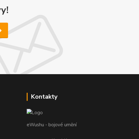
y!
Kontakty
eWushu - bojové umění