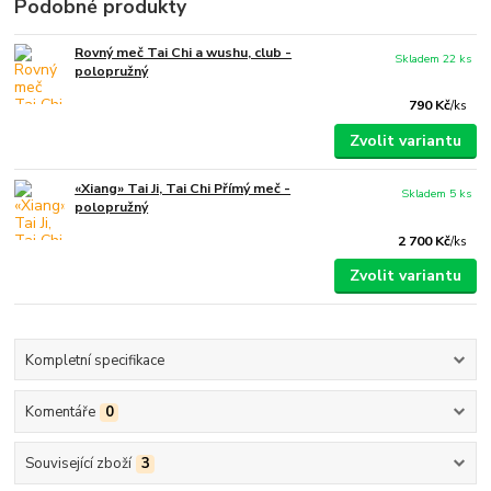
Podobné produkty
Rovný meč Tai Chi a wushu, club -
Skladem 22 ks
polopružný
790 Kč
/
ks
Zvolit variantu
«Xiang» Tai Ji, Tai Chi Přímý meč -
Skladem 5 ks
polopružný
2 700 Kč
/
ks
Zvolit variantu
Kompletní specifikace
Komentáře
0
Související zboží
3