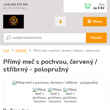
0
ks
+420 601 574 301
za
0 Kč
(Po-Pá, 8-16 hod.)
Menu
Hledat
Úvod
ZBRANĚ
Přímý meč s pochvou, červený / stříbrný - polopružný
Přímý meč s pochvou, červený /
stříbrný - polopružný