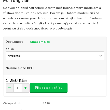
Pu Tong Jian
Se svou polopružnou čepelí je tento meč polyvalentním modelem a
zůstává dobrou volbou pro klub. Pochva je u tohoto modelu nižšího
rozsahu dodávána jako dárek, pochva nemusí být nutně přizpůsobena
čepeli.Jsou umístěny úchytky, které pomáhají pochvě držet na místě.
Jedná se však o dočasnou fixaci, pro...
celý popis
Dostupnost
Skladem 5 ks
délka
Nejsme plátci DPH
1 250 Kč
/
ks
Přidat do košíku
Číslo produktu:
11328