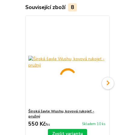
Související zboží
8
Široká šavle Wushu, kovová rukojeť -
Tradiční šav
pružný
550 Kč
6 570 Kč
Skladem 10 ks
/
ks
Zvolit variantu