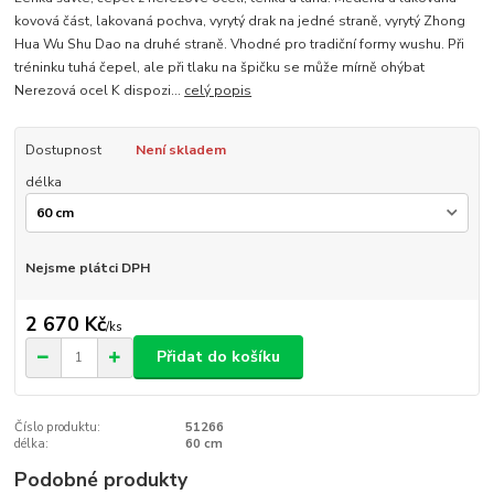
kovová část, lakovaná pochva, vyrytý drak na jedné straně, vyrytý Zhong
Hua Wu Shu Dao na druhé straně. Vhodné pro tradiční formy wushu. Při
tréninku tuhá čepel, ale při tlaku na špičku se může mírně ohýbat
Nerezová ocel K dispozi...
celý popis
Dostupnost
Není skladem
délka
Nejsme plátci DPH
2 670 Kč
/
ks
Přidat do košíku
Číslo produktu:
51266
délka:
60 cm
Podobné produkty