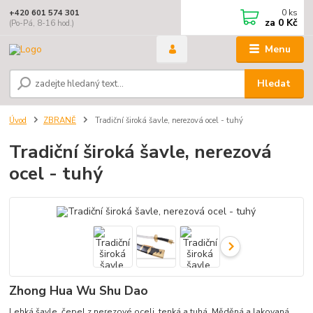
0
ks
+420 601 574 301
za
0 Kč
(Po-Pá, 8-16 hod.)
Menu
Hledat
Úvod
ZBRANĚ
Tradiční široká šavle, nerezová ocel - tuhý
Tradiční široká šavle, nerezová
ocel - tuhý
Zhong Hua Wu Shu Dao
Lehká šavle, čepel z nerezové oceli, tenká a tuhá. Měděná a lakovaná