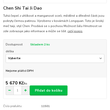
Chen Shi Tai Ji Dao
Tuhá čepel z uhlíkové a manganové oceli, měděné a dřevěné části jsou
pokryty černou patinou. Vyrobeno v kovárnách Longquan. Toto je široký
meč taiji, styl Chen. Prodává se s pochvou Možnost šálu Hmotnost se
zde zobrazuje jako informace a může se lišit.
celý popis
Dostupnost
Skladem 2 ks
délka
Nejsme plátci DPH
5 670 Kč
/
ks
Přidat do košíku
Číslo produktu:
11501