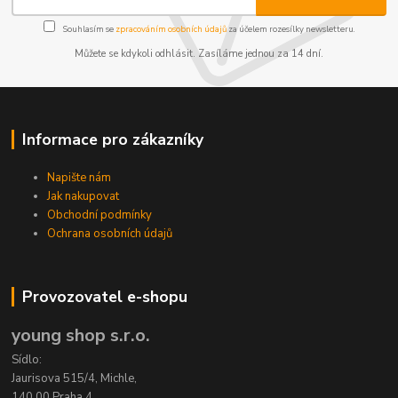
Souhlasím se
zpracováním osobních údajů
za účelem rozesílky newsletteru.
Můžete se kdykoli odhlásit. Zasíláme jednou za 14 dní.
Informace pro zákazníky
Napište nám
Jak nakupovat
Obchodní podmínky
Ochrana osobních údajů
Provozovatel e-shopu
young shop s.r.o.
Sídlo:
Jaurisova 515/4, Michle,
140 00 Praha 4