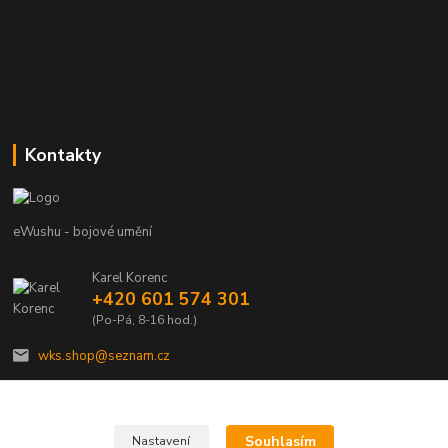
Kontakty
eWushu - bojové umění
Karel Korenc
+420 601 574 301
(Po-Pá, 8-16 hod.)
wks.shop@seznam.cz
Souhlasím
Nastavení