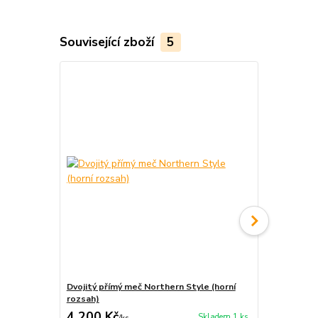
Související zboží
5
Novinka
Dvojitý přímý meč Northern Style (horní
Dvojitá šavl
rozsah)
4 200 Kč
7 470 Kč
Skladem 1 ks