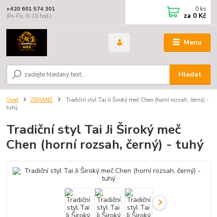
0
ks
+420 601 574 301
za
0 Kč
(Po-Pá, 8-16 hod.)
Menu
Hledat
Úvod
ZBRANĚ
Tradiční styl Tai Ji Široký meč Chen (horní rozsah, černý) -
tuhý
Tradiční styl Tai Ji Široký meč
Chen (horní rozsah, černý) - tuhý