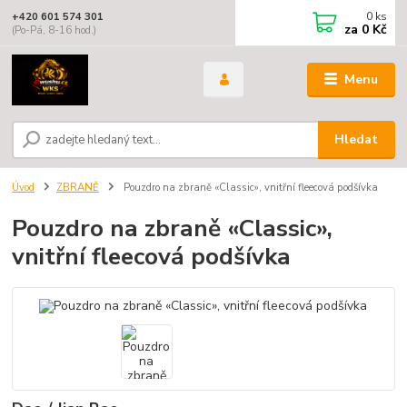
0
ks
+420 601 574 301
za
0 Kč
(Po-Pá, 8-16 hod.)
Menu
Hledat
Úvod
ZBRANĚ
Pouzdro na zbraně «Classic», vnitřní fleecová podšívka
Pouzdro na zbraně «Classic»,
vnitřní fleecová podšívka