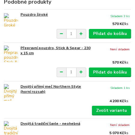
Podobné produkty
Pouzdro široké
Skladem 3 ks
570 Kč
/
ks
Přidat do košíku
Přepravní pouzdro, Stick & Spear - 230
Není skladem
x 15 cm
570 Kč
/
ks
Přidat do košíku
Dvojitý přímý meč Northern Style
Skladem 1 ks
(horní rozsah)
4 200 Kč
/
ks
Zvolit variantu
Dvojitá tradiční šavle - neohebná
Není skladem
5 070 Kč
/
ks