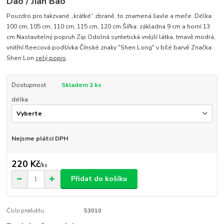
Dao / Jian Bao
Pouzdro pro takzvané „krátké“ zbraně, to znamená šavle a meče. Délka:
100 cm, 105 cm, 110 cm, 115 cm, 120 cm Šířka: základna 9 cm a horní 13
cm Nastavitelný popruh Zip Odolná syntetická vnější látka, tmavě modrá,
vnitřní fleecová podšívka Čínské znaky "Shen Long" v bílé barvě Značka:
Shen Lon
celý popis
Dostupnost
Skladem 2 ks
délka
Nejsme plátci DPH
220 Kč
/
ks
Přidat do košíku
Číslo produktu:
53010