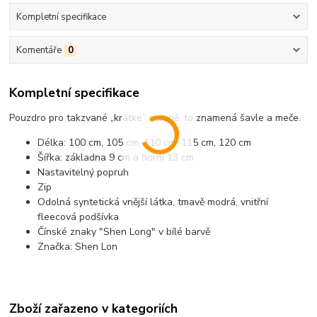
Kompletní specifikace
Komentáře
0
Kompletní specifikace
Pouzdro pro takzvané „krátké“ zbraně, to znamená šavle a meče.
Délka: 100 cm, 105 cm, 110 cm, 115 cm, 120 cm
Šířka: základna 9 cm a horní 13 cm
Nastavitelný popruh
Zip
Odolná syntetická vnější látka, tmavě modrá, vnitřní
fleecová podšívka
Čínské znaky "Shen Long" v bílé barvě
Značka: Shen Lon
Zboží zařazeno v kategoriích