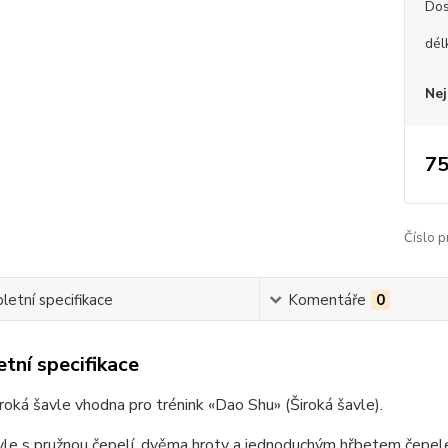
Dos
dél
Nej
75
Číslo p
etní specifikace
Komentáře
0
tní specifikace
roká šavle vhodna pro trénink «Dao Shu» (Široká šavle).
le s pružnou čepelí, dvěma hroty a jednoduchým hřbetem čepele