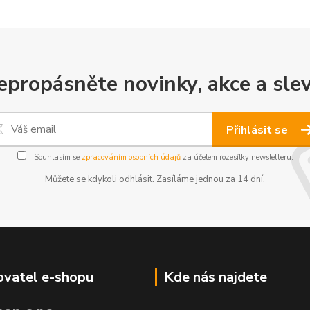
epropásněte novinky, akce a slev
Přihlásit se
Souhlasím se
zpracováním osobních údajů
za účelem rozesílky newsletteru.
Můžete se kdykoli odhlásit. Zasíláme jednou za 14 dní.
vatel e-shopu
Kde nás najdete