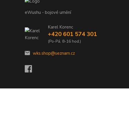
eWushu - bojové umění
Karel Korenc
+420 601 574 301
(Po-Pá, 8-16 hod.)
wks.shop@seznam.cz
Vytvořeno na
Eshop-rychle.cz