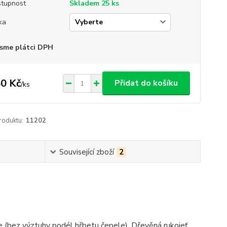
tupnost
Skladem 25 ks
ka
sme plátci DPH
0 Kč
Přidat do košíku
/
ks
roduktu:
11202
Související zboží
2
 (bez výztuhy podél hřbetu čepele). Dřevěná rukojeť,