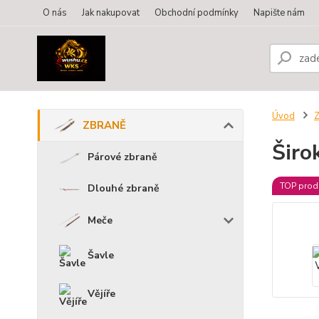
O nás
Jak nakupovat
Obchodní podmínky
Napište nám
Úvod
ZBRANĚ
Širo
Párové zbraně
TOP prod
Dlouhé zbraně
Meče
Šavle
Vějíře