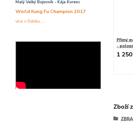
Malý Velký Bojovník
- Kája Korenc
World Kung Fu Champion 2017
více v článku......
Přímý me
- polop
1 250
Zboží 
ZBRA