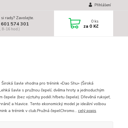
Přihlášení
 si rady? Zavolejte.
0
ks
 601 574 301
za
0 Kč
, 8-16 hod.)
 Široká šavle vhodna pro trénink «Dao Shu» (Široká
.Lehká šavle s pružnou čepelí, dvěma hroty a jednoduchým
m čepele (bez výztuhy podél hřbetu čepele). Dřevěná rukojeť,
chránič a hlavice. Tento ekonomický model je ideální volbou
énink a trénink v club.Pružná čepelChromo...
celý popis