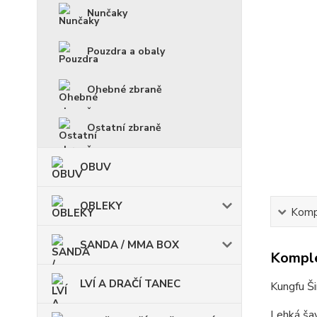
Nunčaky
Pouzdra a obaly
Ohebné zbraně
Ostatní zbraně
OBUV
OBLEKY
Kompl
SANDA / MMA BOX
Komple
LVÍ A DRAČÍ TANEC
Kungfu Ši
Lehká šav