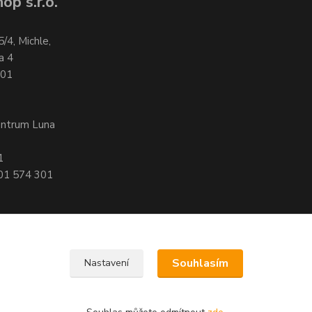
op s.r.o.
5/4, Michle,
a 4
701
entrum Luna
1
601 574 301
Souhlasím
Nastavení
, 140 00 Praha 4