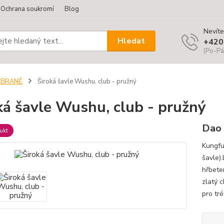
Ochrana soukromí
Blog
Nevíte
Hledat
+420
(Po-Pá
ZBRANĚ
Široká šavle Wushu, club - pružný
ká šavle Wushu, club - pružný
Dao
ukt
Kungfu
šavle)
hřbete
zlatý 
pro tr