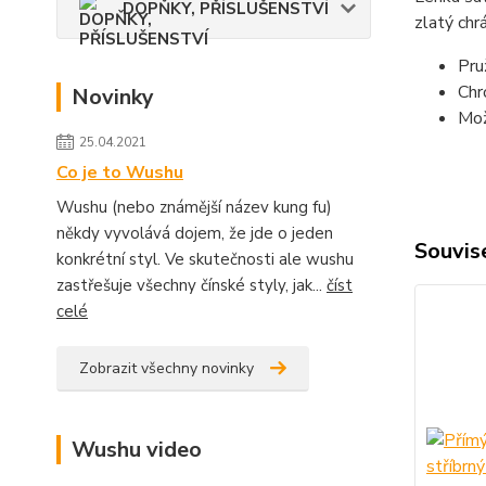
DOPŇKY, PŘÍSLUŠENSTVÍ
zlatý chr
Pru
Chr
Novinky
Mož
25.04.2021
Co je to Wushu
Wushu (nebo známější název kung fu)
někdy vyvolává dojem, že jde o jeden
Souvise
konkrétní styl. Ve skutečnosti ale wushu
zastřešuje všechny čínské styly, jak...
číst
celé
Zobrazit všechny novinky
Wushu video