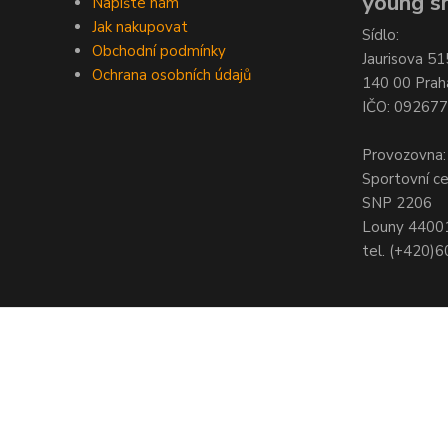
young sh
Napište nám
Jak nakupovat
Sídlo:
Obchodní podmínky
Jaurisova 51
Ochrana osobních údajů
140 00 Prah
IČO: 09267
Provozovna:
Sportovní c
SNP 2206
Louny 4400
tel. (+420)
© Copyright 2021 - Young shop s.r.o., Jaurisova 515/4, Michle