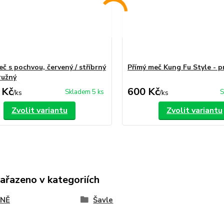
č s pochvou, červený / stříbrný
Přímý meč Kung Fu Style - p
ružný
 Kč
600 Kč
Skladem 5 ks
S
/
ks
/
ks
Zvolit variantu
Zvolit variantu
zařazeno v kategoriích
NĚ
Šavle