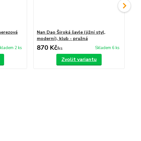
nerezová
Nan Dao Široká šavle (jižní styl,
Ša
moderní), klub - pružná
tu
870 Kč
6
kladem 2 ks
Skladem 6 ks
/
ks
Zvolit variantu