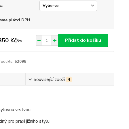
ka
sme plátci DPH
350 Kč
Přidat do košíku
/
ks
roduktu:
52098
Související zboží
4
nylovou vrstvou.
ný pro praxi jižního stylu