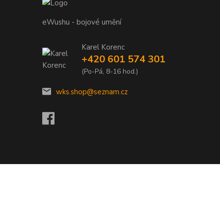
eWushu - bojové umění
Karel Korenc
+420 601 574 301
(Po-Pá, 8-16 hod.)
wks.shop@seznam.cz
Vytvořeno na
Eshop-rychle.cz