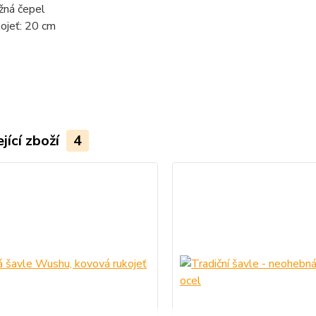
žná čepel
ojeť: 20 cm
jící zboží
4