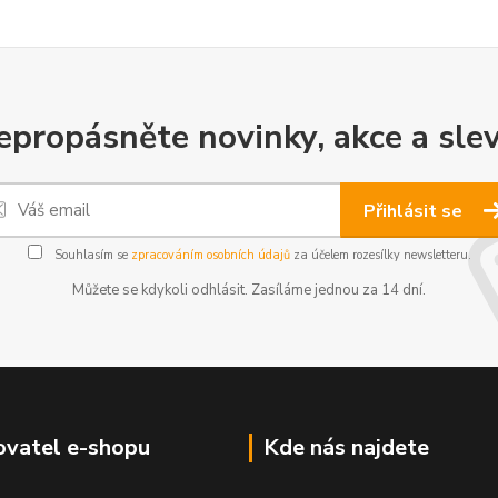
epropásněte novinky, akce a slev
Přihlásit se
Souhlasím se
zpracováním osobních údajů
za účelem rozesílky newsletteru.
Můžete se kdykoli odhlásit. Zasíláme jednou za 14 dní.
vatel e-shopu
Kde nás najdete