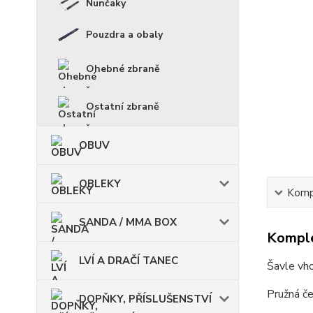
Nunčaky
Pouzdra a obaly
Ohebné zbraně
Ostatní zbraně
OBUV
OBLEKY
Kompl
SANDA / MMA BOX
Komple
LVÍ A DRAČÍ TANEC
Šavle vho
Pružná če
DOPŇKY, PŘÍSLUŠENSTVÍ