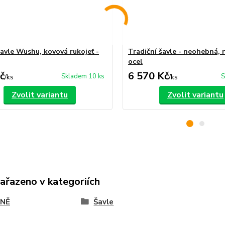
šavle Wushu, kovová rukojeť -
Tradiční šavle - neohebná, 
ocel
č
6 570 Kč
Skladem 10 ks
S
/
ks
/
ks
Zvolit variantu
Zvolit variantu
zařazeno v kategoriích
NĚ
Šavle