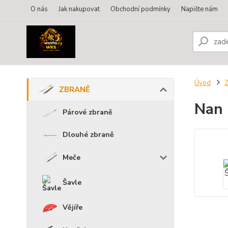
O nás
Jak nakupovat
Obchodní podmínky
Napište nám
Úvod
ZBRANĚ
Nan 
Párové zbraně
Dlouhé zbraně
Meče
Šavle
Vějíře