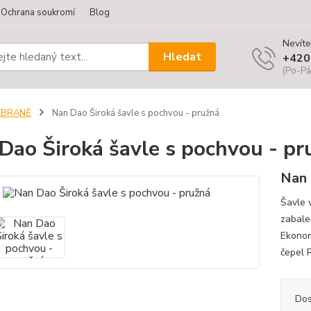
Ochrana soukromí
Blog
Nevíte
Hledat
+420
(Po-Pá
ZBRANĚ
Nan Dao Široká šavle s pochvou - pružná
Dao Široká šavle s pochvou - pr
Nan
Šavle 
zabale
Ekonomi
čepel 
Dos