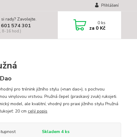
Přihlášení
 si rady? Zavolejte.
0
ks
 601 574 301
za
0 Kč
, 8-16 hod.)
užná
 Dao
vhodný pro trénink jižního stylu («nan dao»), s pochvou
nou vinylovou vrstvou. Pružná čepel (praskavý zvuk) rukojeti.
cký model, ale kvalitní, vhodný pro praxi jižního stylu Pružná
Rukojeť: 20 cm
celý popis
tupnost
Skladem 4 ks