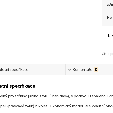
dél
Nej
1 
Číslo p
etní specifikace
Komentáře
0
tní specifikace
dný pro trénink jižního stylu («nan dao»), s pochvou zabalenou vi
pel (praskavý zvuk) rukojeti. Ekonomický model, ale kvalitní, vhod