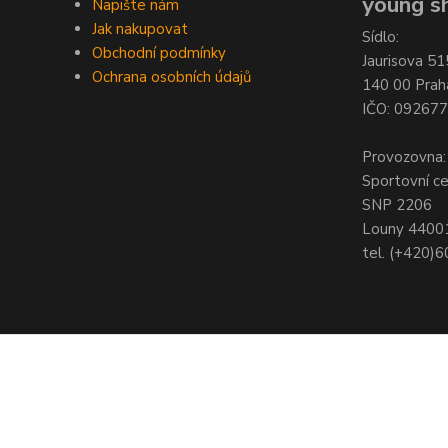
young sh
Napište nám
Jak nakupovat
Sídlo:
Obchodní podmínky
Jaurisova 51
Ochrana osobních údajů
140 00 Prah
IČO: 09267
Provozovna:
Sportovní c
SNP 2206
Louny 4400
tel. (+420)
© Copyright 2021 - Young shop s.r.o., Jaurisova 515/4, Michle