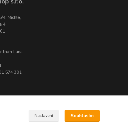
op s.r.o.
5/4, Michle,
a 4
701
entrum Luna
1
601 574 301
Souhlasím
Nastavení
, 140 00 Praha 4