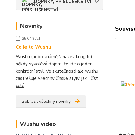
DOPŇKY, PŘÍSLUŠENSTVÍ
Novinky
Souvise
25.04.2021
Co je to Wushu
Wushu (nebo známější název kung fu)
někdy vyvolává dojem, že jde o jeden
konkrétní styl. Ve skutečnosti ale wushu
zastřešuje všechny čínské styly, jak...
číst
celé
Zobrazit všechny novinky
Wushu video
Přímý m