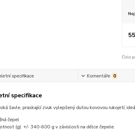
Nej
55
Číslo p
etní specifikace
Komentáře
0
tní specifikace
roká šavle, praskající zvuk vylepšený dutou kovovou rukojetí, ideá
žná čepel
tnost (g): +/- 340-600 g v závislosti na délce čepele.