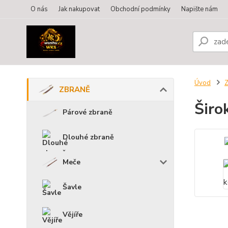
O nás
Jak nakupovat
Obchodní podmínky
Napište nám
Úvod
ZBRANĚ
Širo
Párové zbraně
Dlouhé zbraně
Meče
Šavle
Vějíře