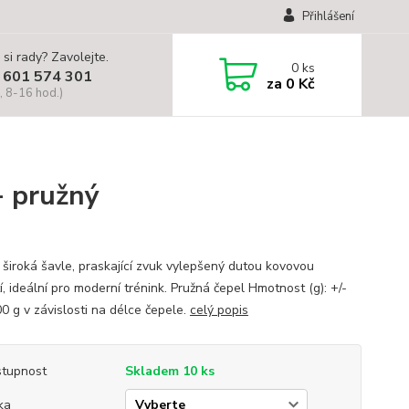
Přihlášení
 si rady? Zavolejte.
0
ks
 601 574 301
za
0 Kč
, 8-16 hod.)
- pružný
 široká šavle, praskající zvuk vylepšený dutou kovovou
í, ideální pro moderní trénink. Pružná čepel Hmotnost (g): +/-
0 g v závislosti na délce čepele.
celý popis
tupnost
Skladem 10 ks
ka