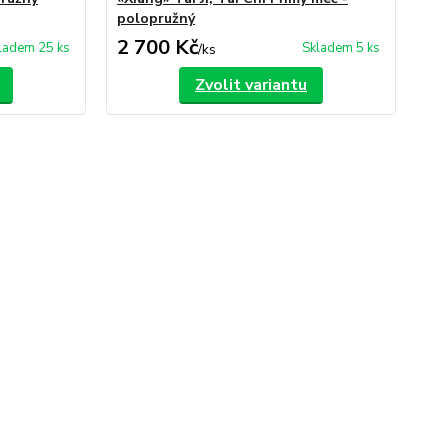
polopružný
2 700 Kč
ladem 25 ks
Skladem 5 ks
/
ks
Zvolit variantu