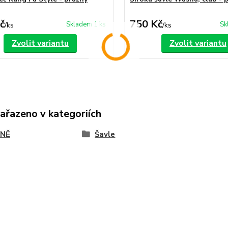
č
750 Kč
Skladem 1 ks
Sk
/
ks
/
ks
Zvolit variantu
Zvolit variantu
zařazeno v kategoriích
NĚ
Šavle