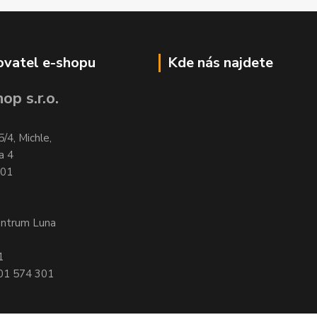
vatel e-shopu
Kde nás najdete
op s.r.o.
5/4, Michle,
a 4
701
entrum Luna
1
601 574 301