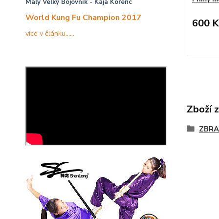
Malý Velký Bojovník
- Kája Korenc
World Kung Fu Champion 2017
600 K
více v článku......
Zboží 
ZBRA