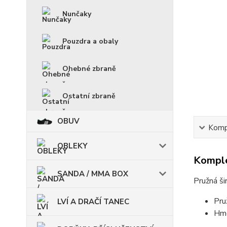
Nunčaky
Pouzdra a obaly
Ohebné zbraně
Ostatní zbraně
OBUV
Kompl
OBLEKY
Komple
SANDA / MMA BOX
Pružná ši
Pru
LVÍ A DRAČÍ TANEC
Hmo