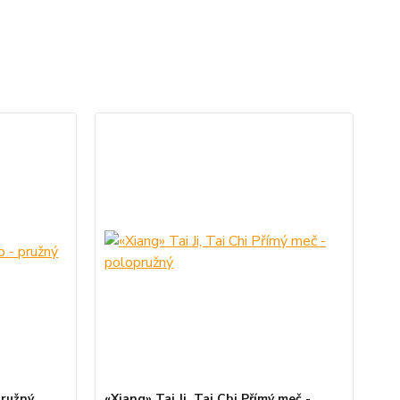
pružný
«Xiang» Tai Ji, Tai Chi Přímý meč -