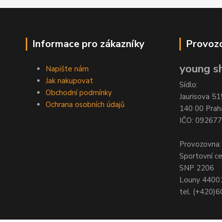
Informace pro zákazníky
Provozo
young sh
Napište nám
Jak nakupovat
Sídlo:
Obchodní podmínky
Jaurisova 51
Ochrana osobních údajů
140 00 Prah
IČO: 09267
Provozovna:
Sportovní c
SNP 2206
Louny 4400
tel. (+420)