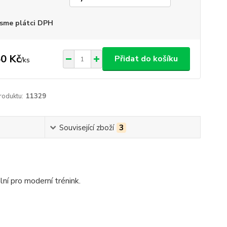
sme plátci DPH
0 Kč
Přidat do košíku
/
ks
roduktu:
11329
Související zboží
3
lní pro moderní trénink.