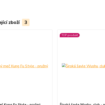
jící zboží
3
TOP produkt
eč Kung Fu Style - pružný
Široká šavle Wushu, club - 