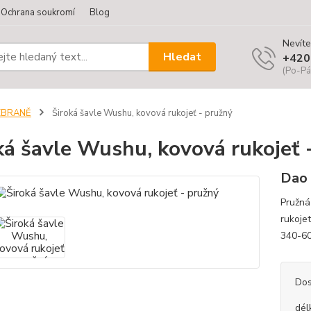
Ochrana soukromí
Blog
Nevíte
Hledat
+420
(Po-Pá
ZBRANĚ
Široká šavle Wushu, kovová rukojeť - pružný
ká šavle Wushu, kovová rukojeť 
Dao
Pružná
rukojet
340-60
Dos
dél