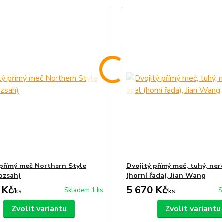
 přímý meč Northern Style
Dvojitý přímý meč, tuhý, ne
rozsah)
(horní řada), Jian Wang
 Kč
5 670 Kč
Skladem 1 ks
S
/
ks
/
ks
Zvolit variantu
Zvolit variantu