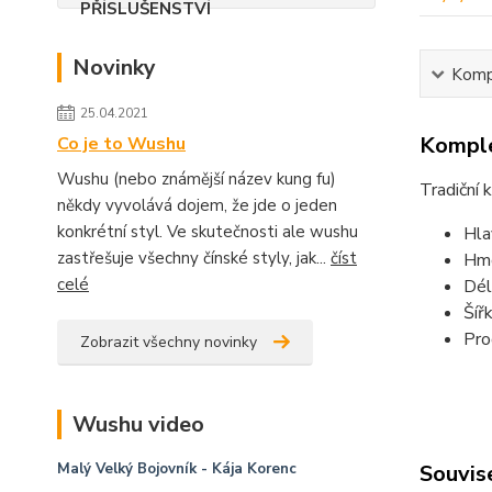
Novinky
Kompl
25.04.2021
Komple
Co je to Wushu
Wushu (nebo známější název kung fu)
Tradiční 
někdy vyvolává dojem, že jde o jeden
konkrétní styl. Ve skutečnosti ale wushu
Hla
zastřešuje všechny čínské styly, jak...
číst
Hmo
celé
Dél
Šíř
Pro
Zobrazit všechny novinky
Wushu video
Malý Velký Bojovník
- Kája Korenc
Souvise