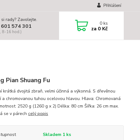
Přihlášení
 si rady? Zavolejte.
0
ks
 601 574 301
za
0 Kč
, 8-16 hod.)
g Pian Shuang Fu
ní krátká dvojitá zbraň, velmi účinná a výkonná. S dřevěnou
tí a chromovanou tuhou ocelovou hlavou. Hlava: Chromovaná
motnost: 2520 g (1260 g x 2) Délka: 80 cm Šířka: 26 cm max.
á se v párech
celý popis
tupnost
Skladem 1 ks