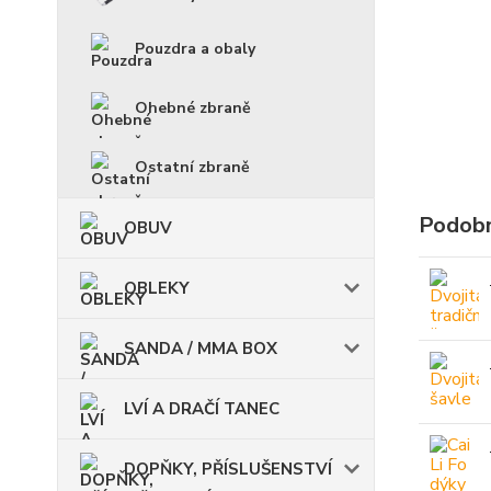
Pouzdra a obaly
Ohebné zbraně
Ostatní zbraně
Podobn
OBUV
OBLEKY
SANDA / MMA BOX
LVÍ A DRAČÍ TANEC
DOPŇKY, PŘÍSLUŠENSTVÍ