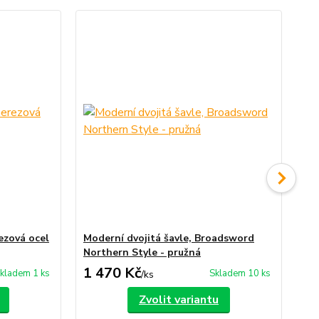
rezová ocel
Moderní dvojitá šavle, Broadsword
Mo
Northern Style - pružná
řad
1 470 Kč
1 
kladem 1 ks
Skladem 10 ks
/
ks
Zvolit variantu