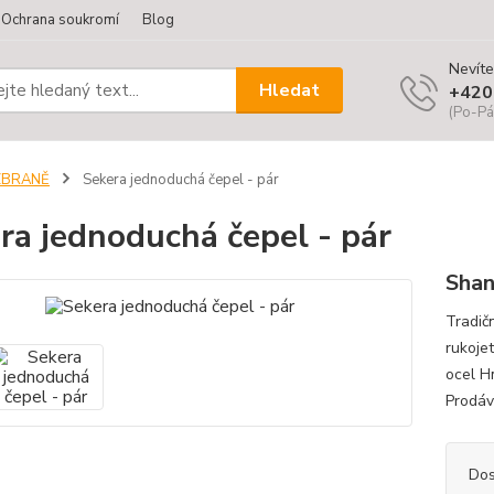
Ochrana soukromí
Blog
Nevíte
Hledat
+420
(Po-Pá
ZBRANĚ
Sekera jednoduchá čepel - pár
ra jednoduchá čepel - pár
Shan
Tradič
rukoje
ocel H
Prodáv
Dos