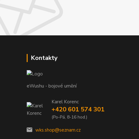
Kontakty
eWushu - bojové umění
Karel Korenc
+420 601 574 301
(Po-Pá, 8-16 hod.)
wks.shop@seznam.cz