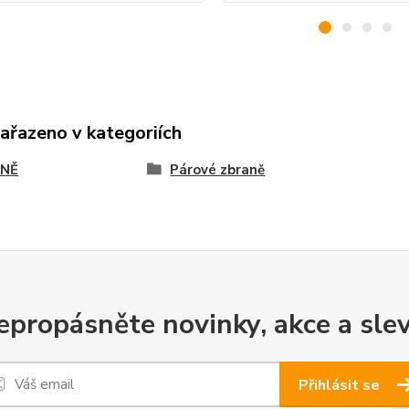
zařazeno v kategoriích
NĚ
Párové zbraně
epropásněte novinky, akce a slev
Přihlásit se