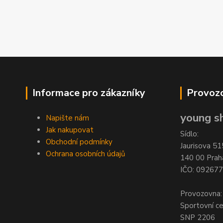
Informace pro zákazníky
Provozo
young sh
Napište nám
Jak nakupovat
Sídlo:
Obchodní podmínky
Jaurisova 51
Ochrana osobních údajů
140 00 Prah
IČO: 09267
Provozovna:
Sportovní c
SNP 2206