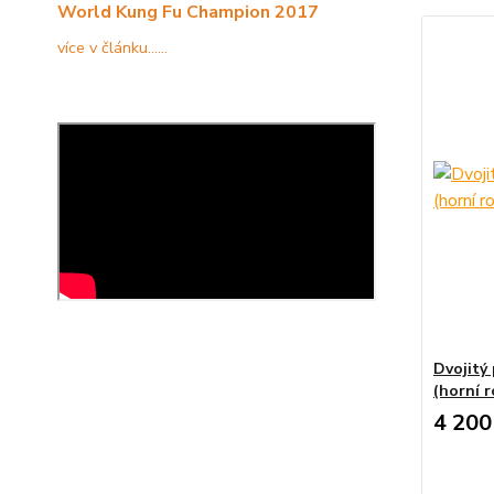
World Kung Fu Champion 2017
více v článku......
Dvojitý
(horní 
4 200