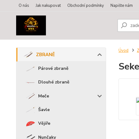
O nás
Jak nakupovat
Obchodní podmínky
Napište nám
Úvod
ZBRANĚ
Seke
Párové zbraně
Dlouhé zbraně
Meče
Šavle
Vějíře
Nunčaky