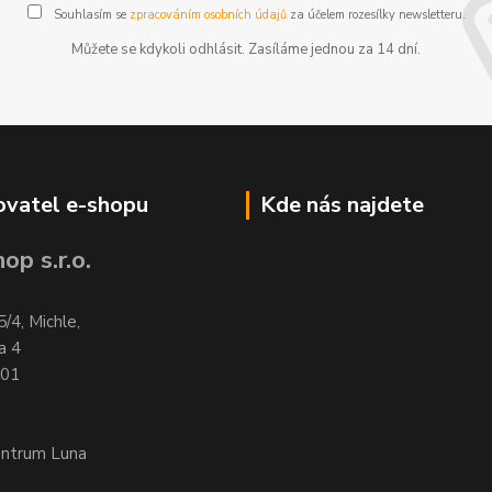
Souhlasím se
zpracováním osobních údajů
za účelem rozesílky newsletteru.
Můžete se kdykoli odhlásit. Zasíláme jednou za 14 dní.
vatel e-shopu
Kde nás najdete
op s.r.o.
5/4, Michle,
a 4
701
entrum Luna