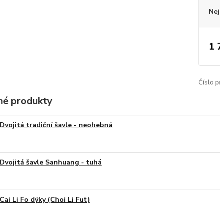
Nej
1 
Číslo p
é produkty
Dvojitá tradiční šavle - neohebná
Dvojitá šavle Sanhuang - tuhá
Cai Li Fo dýky (Choi Li Fut)