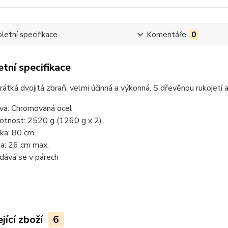
etní specifikace
Komentáře
0
tní specifikace
krátká dvojitá zbraň, velmi účinná a výkonná. S dřevěnou rukojet
va: Chromovaná ocel
tnost: 2520 g (1260 g x 2)
ka: 80 cm
ka: 26 cm max.
dává se v párech
jící zboží
6