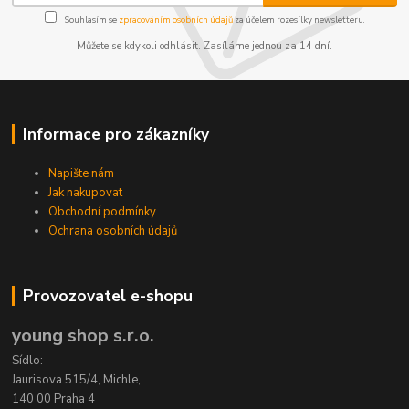
Souhlasím se
zpracováním osobních údajů
za účelem rozesílky newsletteru.
Můžete se kdykoli odhlásit. Zasíláme jednou za 14 dní.
Informace pro zákazníky
Napište nám
Jak nakupovat
Obchodní podmínky
Ochrana osobních údajů
Provozovatel e-shopu
young shop s.r.o.
Sídlo:
Jaurisova 515/4, Michle,
140 00 Praha 4