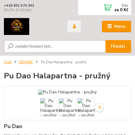
0
ks
+420 601 574 301
za
0 Kč
(Po-Pá, 8-16 hod.)
Menu
Hledat
Úvod
ZBRANĚ
Pu Dao Halapartna - pružný
Pu Dao Halapartna - pružný
Pu Dao