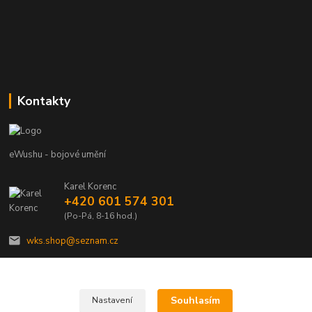
Kontakty
eWushu - bojové umění
Karel Korenc
+420 601 574 301
(Po-Pá, 8-16 hod.)
wks.shop@seznam.cz
Souhlasím
Nastavení