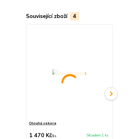
Související zboží
4
Dlouhá sekera
Moderní ošt
1 470 Kč
270 Kč
Skladem 1 ks
/
ks
/
ks