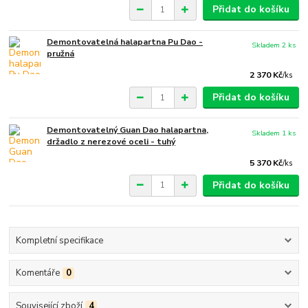
Přidat do košíku
Demontovatelná halapartna Pu Dao -
Skladem 2 ks
pružná
2 370 Kč
/
ks
Přidat do košíku
Demontovatelný Guan Dao halapartna,
Skladem 1 ks
držadlo z nerezové oceli - tuhý
5 370 Kč
/
ks
Přidat do košíku
Kompletní specifikace
Komentáře
0
Související zboží
4