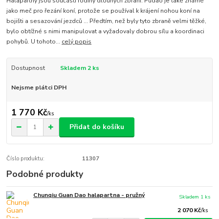
Halapartny jsou součástí rodiny dlouhých zbraní. Pudao je také známé
jako meč pro řezání koní, protože se používal k krájení nohou koní na
bojišti a sesazování jezdců ... Předtím, než byly tyto zbraně velmi těžké,
bylo obtížné s nimi manipulovat a vyžadovaly dobrou sílu a koordinaci
pohybů. U tohoto...
celý popis
Dostupnost
Skladem 2 ks
Nejsme plátci DPH
1 770 Kč
/
ks
Přidat do košíku
Číslo produktu:
11307
Podobné produkty
Chunqiu Guan Dao halapartna - pružný
Skladem 1 ks
2 070 Kč
/
ks