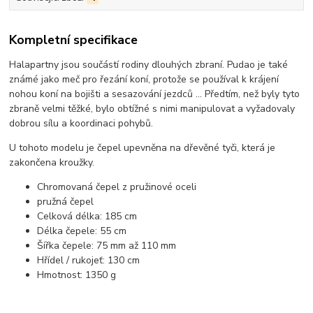
Kompletní specifikace
Halapartny jsou součástí rodiny dlouhých zbraní. Pudao je také
známé jako meč pro řezání koní, protože se používal k krájení
nohou koní na bojišti a sesazování jezdců ... Předtím, než byly tyto
zbraně velmi těžké, bylo obtížné s nimi manipulovat a vyžadovaly
dobrou sílu a koordinaci pohybů.
U tohoto modelu je čepel upevněna na dřevěné tyči, která je
zakončena kroužky.
Chromovaná čepel z pružinové oceli
pružná čepel
Celková délka: 185 cm
Délka čepele: 55 cm
Šířka čepele: 75 mm až 110 mm
Hřídel / rukojeť: 130 cm
Hmotnost: 1350 g