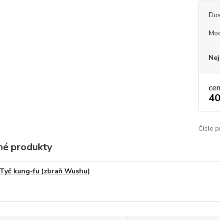
Dos
Mod
Nej
ce
40
Číslo p
é produkty
Tyč kung-fu (zbraň Wushu)