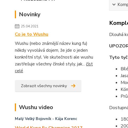
Kompl
Novinky
Komple
25.04.2021
Co je to Wushu
Dlouhá kó
Wushu (nebo známější název kung fu)
UPOZORNĚ
někdy vyvolává dojem, že jde o jeden
konkrétní styl. Ve skutečnosti ale wushu
Tyto tyč
zastřešuje všechny čínské styly, jak...
číst
Bíl
celé
Jas
Mod
Zobrazit všechny novinky
Kón
Prů
Wushu video
Dostupná
18
Malý Velký Bojovník
- Kája Korenc
20
World Kung Fu Champion 2017