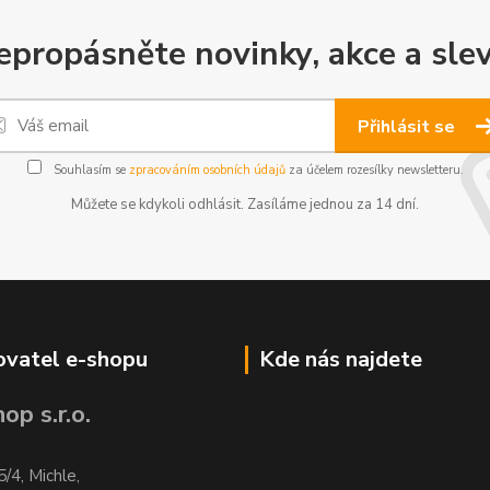
epropásněte novinky, akce a slev
Přihlásit se
Souhlasím se
zpracováním osobních údajů
za účelem rozesílky newsletteru.
Můžete se kdykoli odhlásit. Zasíláme jednou za 14 dní.
vatel e-shopu
Kde nás najdete
op s.r.o.
5/4, Michle,