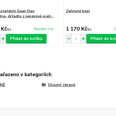
ovatelný Guan Dao
Zahnuté kopí
tna, držadlo z nerezové oceli -
 Kč
1 170 Kč
Skladem 1 ks
S
/
ks
/
ks
Přidat do košíku
Přidat do ko
zařazeno v kategoriích
NĚ
Dlouhé zbraně