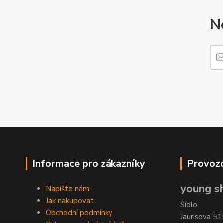
N
Informace pro zákazníky
Provozo
young sh
Napište nám
Jak nakupovat
Sídlo:
Obchodní podmínky
Jaurisova 51