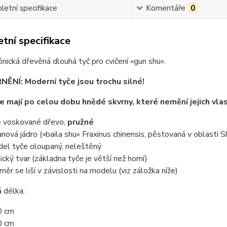
etní specifikace
Komentáře
0
tní specifikace
nická dřevěná dlouhá tyč pro cvičení «gun shu».
NÍ: Moderní tyče jsou trochu silné!
e mají po celou dobu hnědé skvrny, které nemění jejich vla
é voskované dřevo,
pružné
anová jádro («baila shu» Fraxinus chinensis, pěstovaná v oblasti S
el tyče oloupaný, neleštěný
ický tvar (základna tyče je větší než horní)
měr se liší v závislosti na modelu (viz záložka níže)
 délka:
0 cm
0 cm