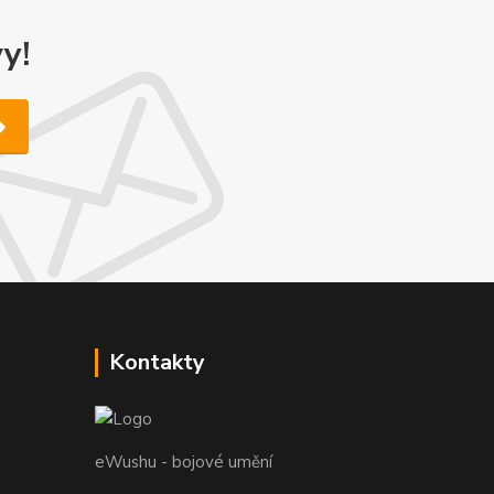
y!
Kontakty
eWushu - bojové umění