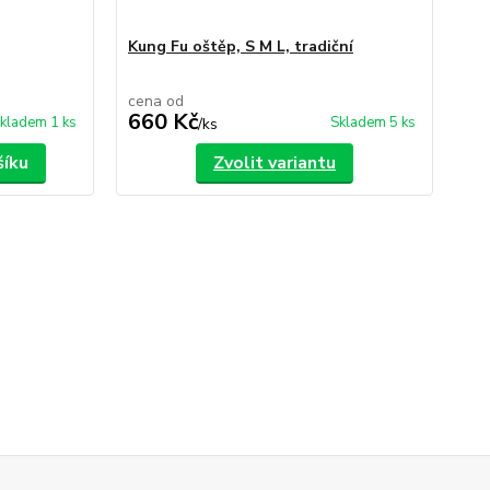
Kung Fu oštěp, S M L, tradiční
cena od
660 Kč
kladem 1 ks
Skladem 5 ks
/
ks
šíku
Zvolit variantu