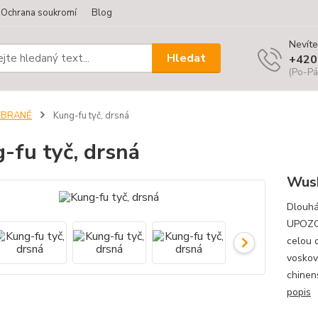
Ochrana soukromí
Blog
Nevíte
Hledat
+420
(Po-Pá
ZBRANĚ
Kung-fu tyč, drsná
-fu tyč, drsná
Wus
Dlouhá
UPOZOR
celou d
voskov
chinen
popis