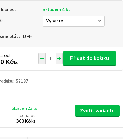
tupnost
Skladem 4 ks
el:
sme plátci DPH
na od
Přidat do košíku
0 Kč
/
ks
roduktu:
52197
Skladem 22 ks
Zvolit variantu
cena od
360 Kč
/
ks