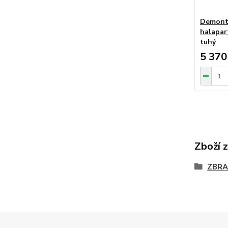
Demont
halapar
tuhý
5 370
Zboží 
ZBRA