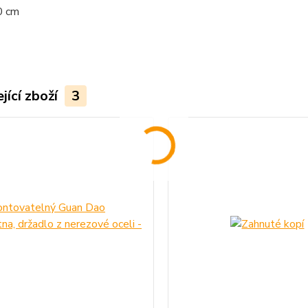
0 cm
jící zboží
3