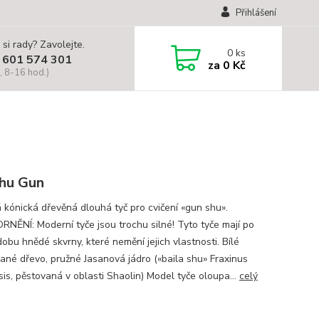
Přihlášení
 si rady? Zavolejte.
0
ks
 601 574 301
za
0 Kč
, 8-16 hod.)
hu Gun
 kónická dřevěná dlouhá tyč pro cvičení «gun shu».
NĚNÍ: Moderní tyče jsou trochu silné! Tyto tyče mají po
obu hnědé skvrny, které nemění jejich vlastnosti. Bílé
ané dřevo, pružné Jasanová jádro («baila shu» Fraxinus
sis, pěstovaná v oblasti Shaolin) Model tyče oloupa...
celý