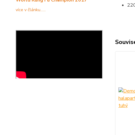
22
více v článku......
Souvise