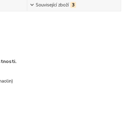
Související zboží
3
stnosti.
haolin)