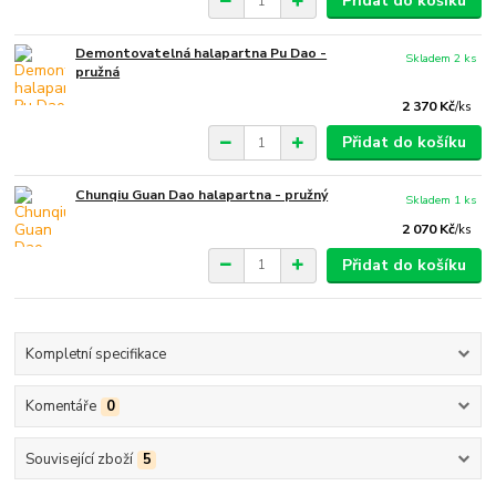
Přidat do košíku
Demontovatelná halapartna Pu Dao -
Skladem 2 ks
pružná
2 370 Kč
/
ks
Přidat do košíku
Chunqiu Guan Dao halapartna - pružný
Skladem 1 ks
2 070 Kč
/
ks
Přidat do košíku
Kompletní specifikace
Komentáře
0
Související zboží
5