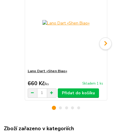
Lano Dart «Shen Biao»
Lano Dart «
660 Kč
500 Kč
Skladem 1 ks
/
ks
/
ks
Přidat do košíku
Zboží zařazeno v kategoriích