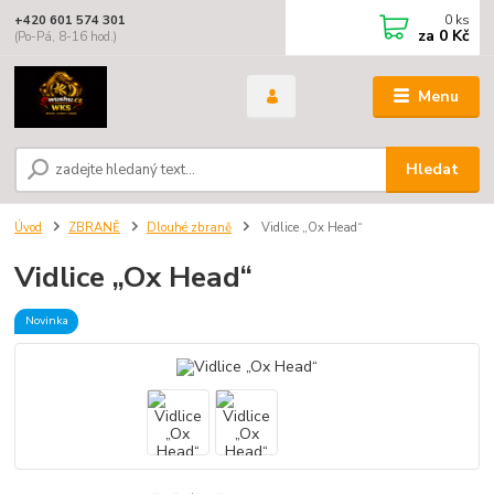
0
ks
+420 601 574 301
za
0 Kč
(Po-Pá, 8-16 hod.)
Menu
Hledat
Úvod
ZBRANĚ
Dlouhé zbraně
Vidlice „Ox Head“
Vidlice „Ox Head“
Novinka