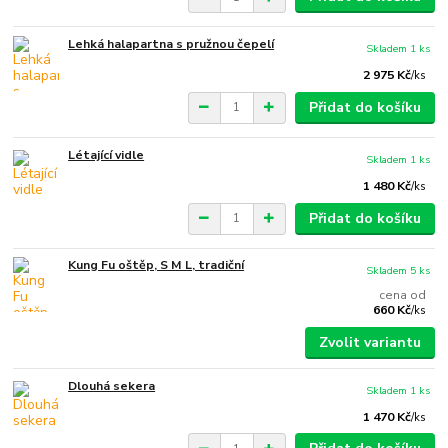
Lehká halapartna s pružnou čepelí
Skladem 1 ks
2 975 Kč
/
ks
Přidat do košíku
Létající vidle
Skladem 1 ks
1 480 Kč
/
ks
Přidat do košíku
Kung Fu oštěp, S M L, tradiční
Skladem 5 ks
cena od
660 Kč
/
ks
Zvolit variantu
Dlouhá sekera
Skladem 1 ks
1 470 Kč
/
ks