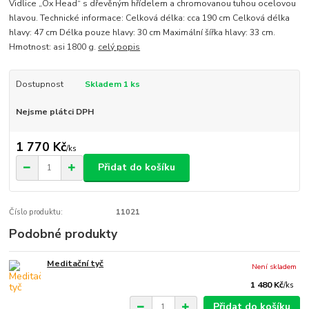
Vidlice „Ox Head“ s dřevěným hřídelem a chromovanou tuhou ocelovou
hlavou. Technické informace: Celková délka: cca 190 cm Celková délka
hlavy: 47 cm Délka pouze hlavy: 30 cm Maximální šířka hlavy: 33 cm.
Hmotnost: asi 1800 g.
celý popis
Dostupnost
Skladem 1 ks
Nejsme plátci DPH
1 770 Kč
/
ks
Přidat do košíku
Číslo produktu:
11021
Podobné produkty
Meditační tyč
Není skladem
1 480 Kč
/
ks
Přidat do košíku