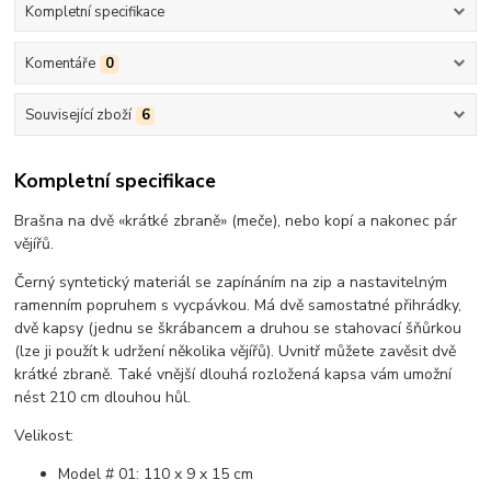
Kompletní specifikace
Komentáře
0
Související zboží
6
Kompletní specifikace
Brašna na dvě «krátké zbraně» (meče), nebo kopí a nakonec pár
vějířů.
Černý syntetický materiál se zapínáním na zip a nastavitelným
ramenním popruhem s vycpávkou. Má dvě samostatné přihrádky,
dvě kapsy (jednu se škrábancem a druhou se stahovací šňůrkou
(lze ji použít k udržení několika vějířů). Uvnitř můžete zavěsit dvě
krátké zbraně. Také vnější dlouhá rozložená kapsa vám umožní
nést 210 cm dlouhou hůl.
Velikost:
Model # 01: 110 x 9 x 15 cm