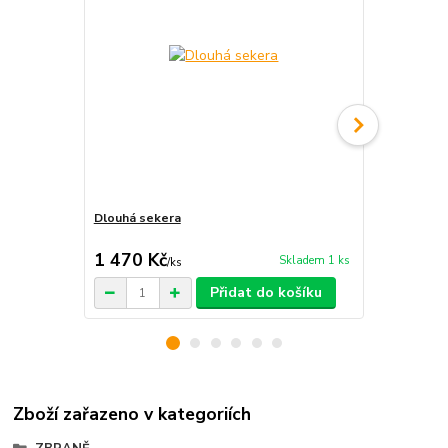
Dlouhá sekera
Dvojitý přím
rozsah)
1 470 Kč
4 200 Kč
Skladem 1 ks
/
ks
Přidat do košíku
Zboží zařazeno v kategoriích