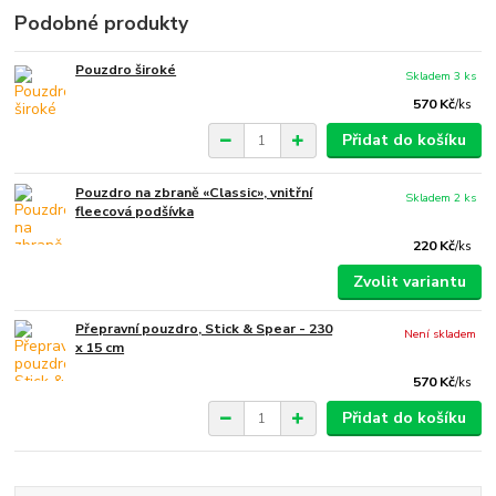
Podobné produkty
Pouzdro široké
Skladem 3 ks
570 Kč
/
ks
Přidat do košíku
Pouzdro na zbraně «Classic», vnitřní
Skladem 2 ks
fleecová podšívka
220 Kč
/
ks
Zvolit variantu
Přepravní pouzdro, Stick & Spear - 230
Není skladem
x 15 cm
570 Kč
/
ks
Přidat do košíku