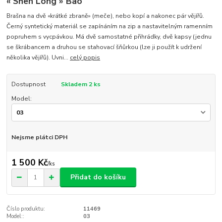
« Shen Long » Bao
Brašna na dvě «krátké zbraně» (meče), nebo kopí a nakonec pár vějířů.
Černý syntetický materiál se zapínáním na zip a nastavitelným ramenním
popruhem s vycpávkou. Má dvě samostatné přihrádky, dvě kapsy (jednu
se škrábancem a druhou se stahovací šňůrkou (lze ji použít k udržení
několika vějířů). Uvni...
celý popis
Dostupnost
Skladem 2 ks
Model:
Nejsme plátci DPH
1 500 Kč
/
ks
Přidat do košíku
Číslo produktu:
11469
Model::
03