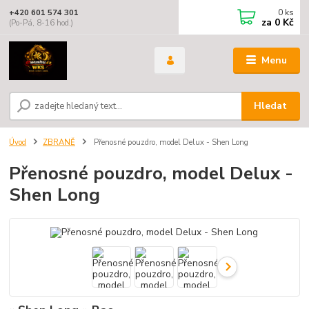
0
ks
+420 601 574 301
za
0 Kč
(Po-Pá, 8-16 hod.)
Menu
Hledat
Úvod
ZBRANĚ
Přenosné pouzdro, model Delux - Shen Long
Přenosné pouzdro, model Delux -
Shen Long