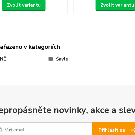
Zvolit variantu
Zvolit variantu
zařazeno v kategoriích
NĚ
Šavle
epropásněte novinky, akce a slev
Přihlásit se