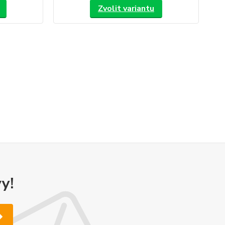
Zvolit variantu
y!