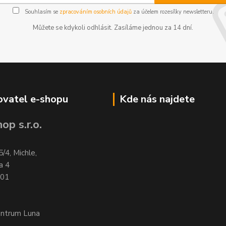
Souhlasím se
zpracováním osobních údajů
za účelem rozesílky newsletteru.
Můžete se kdykoli odhlásit. Zasíláme jednou za 14 dní.
vatel e-shopu
Kde nás najdete
op s.r.o.
5/4, Michle,
a 4
701
entrum Luna