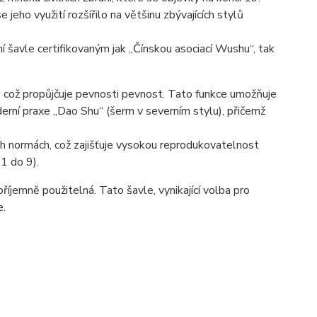
e jeho využití rozšířilo na většinu zbývajících stylů
 šavle certifikovaným jak „Čínskou asociací Wushu“, tak
, což propůjčuje pevnosti pevnost. Tato funkce umožňuje
derní praxe „Dao Shu“ (šerm v severním stylu), přičemž
ch normách, což zajišťuje vysokou reprodukovatelnost
 1 do 9).
íjemně použitelná. Tato šavle, vynikající volba pro
e.