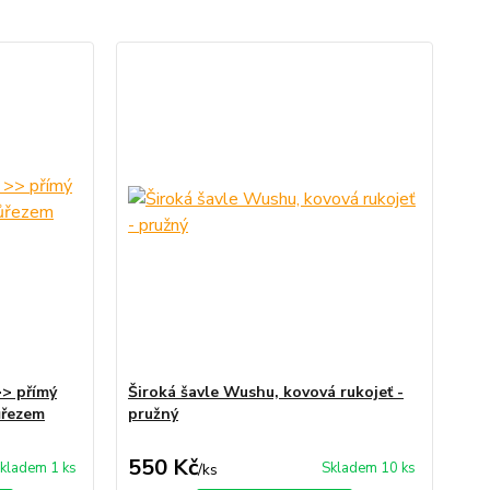
 >> přímý
Široká šavle Wushu, kovová rukojeť -
ůřezem
pružný
550 Kč
kladem 1 ks
Skladem 10 ks
/
ks