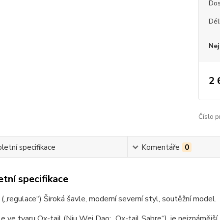
Dos
Dél
Nej
2 
Číslo p
etní specifikace
Komentáře
0
tní specifikace
 („regulace“) Široká šavle, moderní severní styl, soutěžní model.
e ve tvaru Ox-tail (Niu Wei Dao; „Ox-tail Sabre“), je nejznámější z