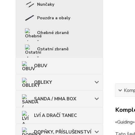
Nunčaky
Pouzdra a obaly
Ohebné zbraně
Ostatní zbraně
OBUV
OBLEKY
Kompl
SANDA / MMA BOX
Komple
LVÍ A DRAČÍ TANEC
«Guiding»
DOPŇKY, PŘÍSLUŠENSTVÍ
Tato šavl