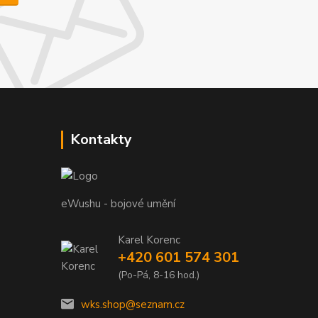
Kontakty
eWushu - bojové umění
Karel Korenc
+420 601 574 301
(Po-Pá, 8-16 hod.)
wks.shop@seznam.cz