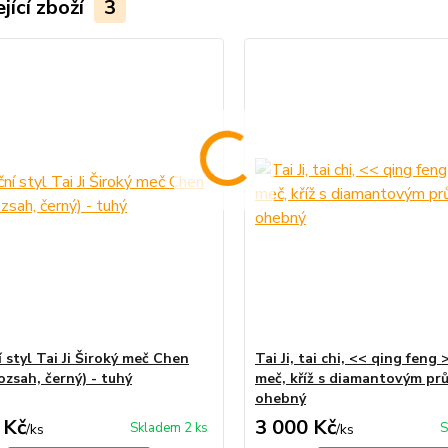
jící zboží
3
 styl Tai Ji Široký meč Chen
Tai Ji, tai chi, << qing feng
ozsah, černý) - tuhý
meč, kříž s diamantovým pr
ohebný
 Kč
3 000 Kč
Skladem 2 ks
S
/
ks
/
ks