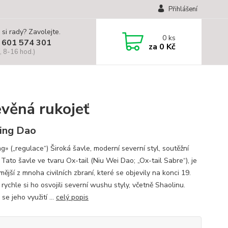
Přihlášení
 si rady? Zavolejte.
0
ks
 601 574 301
za
0 Kč
, 8-16 hod.)
evěná rukojeť
ing Dao
g» („regulace“) Široká šavle, moderní severní styl, soutěžní
Tato šavle ve tvaru Ox-tail (Niu Wei Dao; „Ox-tail Sabre“), je
ější z mnoha civilních zbraní, které se objevily na konci 19.
; rychle si ho osvojili severní wushu styly, včetně Shaolinu.
 se jeho využití ...
celý popis