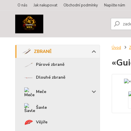
O nás
Jak nakupovat
Obchodní podmínky
Napište nám
Úvod
ZBRANĚ
«Gui
Párové zbraně
Dlouhé zbraně
Meče
Šavle
Vějíře