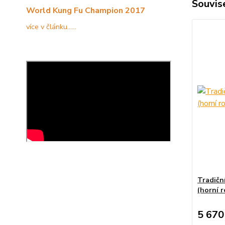
Souvise
World Kung Fu Champion 2017
více v článku......
Tradiční
(horní r
5 670