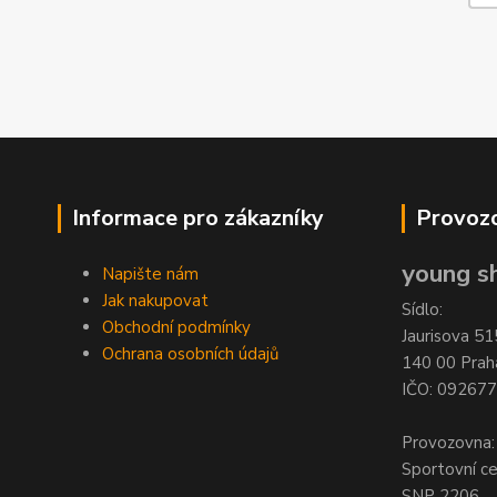
Informace pro zákazníky
Provozo
young sh
Napište nám
Jak nakupovat
Sídlo:
Obchodní podmínky
Jaurisova 51
Ochrana osobních údajů
140 00 Prah
IČO: 09267
Provozovna:
Sportovní c
SNP 2206