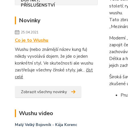
století; r
wushu.
Novinky
Tato zbra
„Mezináro
25.04.2021
Moderní „
Co je to Wushu
zapojit č
Wushu (nebo známější název kung fu)
zachováv
někdy vyvolává dojem, že jde o jeden
Délka a h
konkrétní styl. Ve skutečnosti ale wushu
jejich za
zastřešuje všechny čínské styly, jak...
číst
Široká ša
celé
zkušené u
Zobrazit všechny novinky
Pru
Wushu video
Malý Velký Bojovník
- Kája Korenc