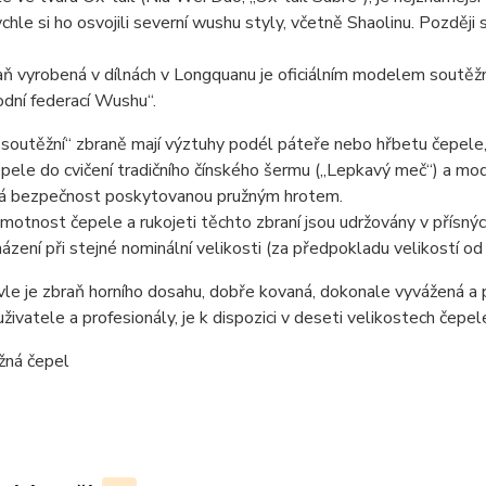
ychle si ho osvojili severní wushu styly, včetně Shaolinu. Později s
ň vyrobená v dílnách v Longquanu je oficiálním modelem soutěžní
dní federací Wushu“.
soutěžní“ zbraně mají výztuhy podél páteře nebo hřbetu čepele
epele do cvičení tradičního čínského šermu („Lepkavý meč“) a mo
á bezpečnost poskytovanou pružným hrotem.
motnost čepele a rukojeti těchto zbraní jsou udržovány v přísný
cházení při stejné nominální velikosti (za předpokladu velikostí od
vle je zbraň horního dosahu, dobře kovaná, dokonale vyvážená a př
živatele a profesionály, je k dispozici v deseti velikostech čepel
žná čepel