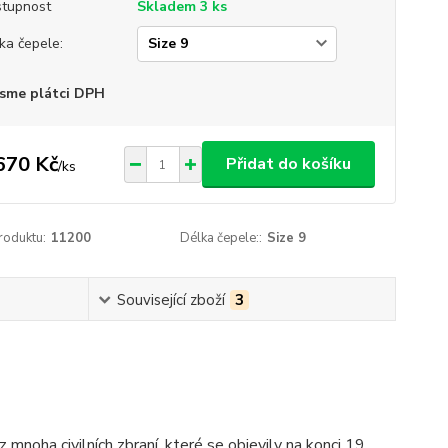
tupnost
Skladem 3 ks
ka čepele:
sme plátci DPH
670 Kč
Přidat do košíku
/
ks
roduktu:
11200
Délka čepele::
Size 9
Související zboží
3
 mnoha civilních zbraní, které se objevily na konci 19.