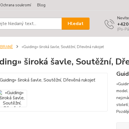
Ochrana soukromí
Blog
Nevíte
Hledat
+420
(Po-Pá
ZBRANĚ
«Guiding» široká šavle, Soutěžní, Dřevěná rukojeť
ding» široká šavle, Soutěžní, Dř
Guid
«Guidin
model. 
nejznám
století
Později