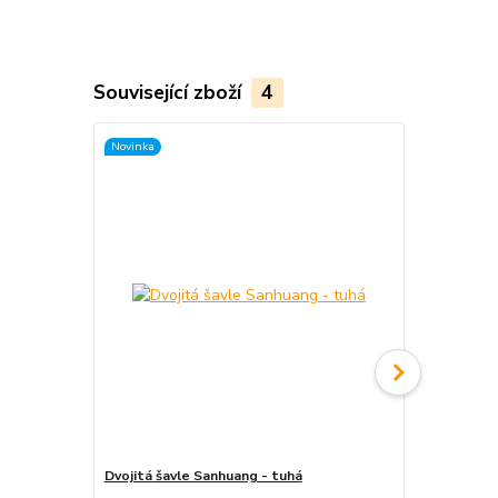
Související zboží
4
Novinka
Dvojitá šavle Sanhuang - tuhá
Moderní dvo
Northern St