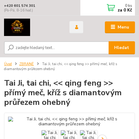
0
ks
+420 601 574 301
za
0 Kč
(Po-Pá, 8-16 hod.)
Menu
Hledat
Úvod
ZBRANĚ
Tai Ji, tai chi, << qing feng >> přímý meč, kříž s
diamantovým průřezem ohebný
Tai Ji, tai chi, << qing feng >>
přímý meč, kříž s diamantovým
průřezem ohebný