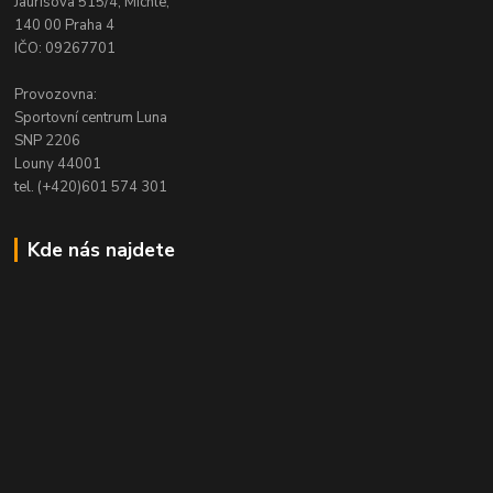
Jaurisova 515/4, Michle,
140 00 Praha 4
IČO: 09267701
Provozovna:
Sportovní centrum Luna
SNP 2206
Louny 44001
tel. (+420)601 574 301
Kde nás najdete