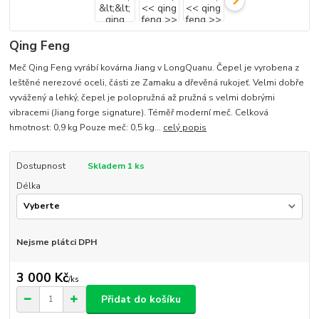
Qing Feng
Meč Qing Feng vyrábí kovárna Jiang v LongQuanu. Čepel je vyrobena z
leštěné nerezové oceli, části ze Zamaku a dřevěná rukojeť. Velmi dobře
vyvážený a lehký, čepel je polopružná až pružná s velmi dobrými
vibracemi (Jiang forge signature). Téměř moderní meč. Celková
hmotnost: 0,9 kg Pouze meč: 0,5 kg...
celý popis
Dostupnost
Skladem 1 ks
Délka
Nejsme plátci DPH
3 000 Kč
/
ks
Přidat do košíku