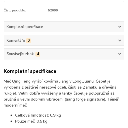
Číslo produktu:
52099
Kompletní specifikace
Komentáře
0
Související zboží
4
Kompletní specifikace
Meč Qing Feng vyrábí kovárna Jiang v LongQuanu. Čepel je
vyrobena z leštěné nerezové oceli, části ze Zamaku a dřevěná
rukojeť. Velmi dobře vyvážený a lehký, čepel je polopružná až
pružná s velmi dobrými vibracemi (Jiang forge signature). Téměř
moderní meč.
Celková hmotnost: 0,9 kg
Pouze meč: 0,5 kg