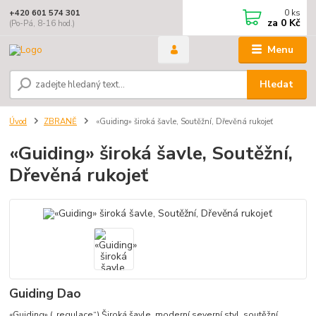
0
ks
+420 601 574 301
za
0 Kč
(Po-Pá, 8-16 hod.)
Menu
Hledat
Úvod
ZBRANĚ
«Guiding» široká šavle, Soutěžní, Dřevěná rukojeť
«Guiding» široká šavle, Soutěžní,
Dřevěná rukojeť
Guiding Dao
«Guiding» („regulace“) Široká šavle, moderní severní styl, soutěžní