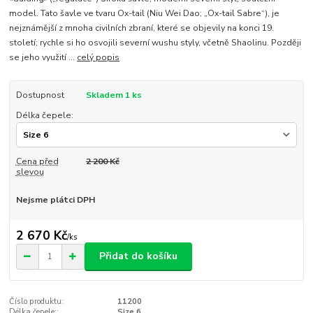
model. Tato šavle ve tvaru Ox-tail (Niu Wei Dao; „Ox-tail Sabre“), je
nejznámější z mnoha civilních zbraní, které se objevily na konci 19.
století; rychle si ho osvojili severní wushu styly, včetně Shaolinu. Později
se jeho využití ...
celý popis
Dostupnost
Skladem 1 ks
Délka čepele:
Cena před
2 200 Kč
slevou
Nejsme plátci DPH
2 670 Kč
/
ks
Přidat do košíku
Číslo produktu:
11200
Délka čepele::
Size 6