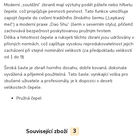
Moderní „soutěžní“ zbraně mají výztuhy podél páteře nebo hřbetu
čepele, což propůjčuje pevnosti pevnost. Tato funkce umožňuje
zapojit čepele do cvičení tradičního čínského šermu („Lepkavý
meč“) a moderní praxe „Dao Shu“ (šerm v severním stylu), přičemž
zachovává bezpečnost poskytovanou pružným hrotem.
Délka a hmotnost čepele a rukojeti těchto zbraní jsou udržovány v
přísných normách, což zajišťuje vysokou reprodukovatelnost jejich
zacházení při stejné nominální velikosti (za předpokladu velikostí
od 1 do 9).
Široká šavle je zbraň horního dosahu, dobře kovaná, dokonale
vyvážená a příjemně použitelná. Tato šavle, vynikající volba pro
zkušené uživatele a profesionály, je k dispozici v deseti
velikostech čepele.
Pružná čepel
Související zboží
3