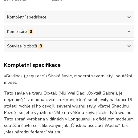
Kompletní specifikace
Komentáře
0
Související zboží
3
Kompletní specifikace
«Guiding» („regulace“) Široká šavle, moderní severní styl, soutěžní
model.
Tato šavle ve tvaru Ox-tail (Niu Wei Dao; „Ox-tail Sabre“), je
nejznámější z mnoha civilních zbraní, které se objevily na konci 19.
století; rychle si ho osvojili severní wushu styly, včetně Shaolinu.
Později se jeho využití rozšířilo na většinu zbývajících stylů wushu.
Tato zbraň vyrobená v dílnách v Longquanu je oficiálním modelem
soutěžní šavle certifikovaným jak „Čínskou asociací Wushu“, tak
„Mezinárodní federací Wushu“.