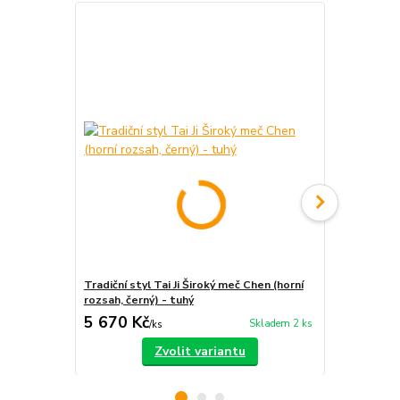
Tradiční styl Tai Ji Široký meč Chen (horní
Tai Ji, tai c
rozsah, černý) - tuhý
kříž s diam
5 670 Kč
3 000 Kč
Skladem 2 ks
/
ks
Zvolit variantu