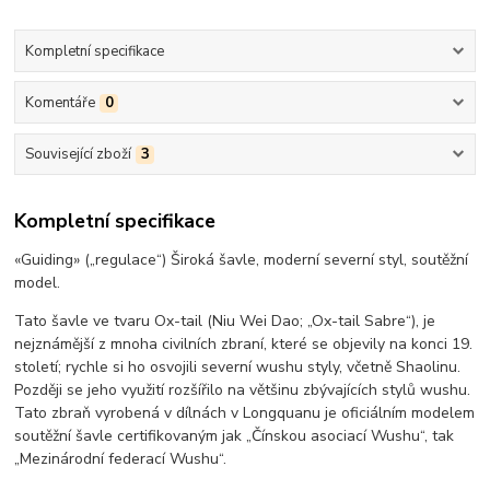
Kompletní specifikace
Komentáře
0
Související zboží
3
Kompletní specifikace
«Guiding» („regulace“) Široká šavle, moderní severní styl, soutěžní
model.
Tato šavle ve tvaru Ox-tail (Niu Wei Dao; „Ox-tail Sabre“), je
nejznámější z mnoha civilních zbraní, které se objevily na konci 19.
století; rychle si ho osvojili severní wushu styly, včetně Shaolinu.
Později se jeho využití rozšířilo na většinu zbývajících stylů wushu.
Tato zbraň vyrobená v dílnách v Longquanu je oficiálním modelem
soutěžní šavle certifikovaným jak „Čínskou asociací Wushu“, tak
„Mezinárodní federací Wushu“.