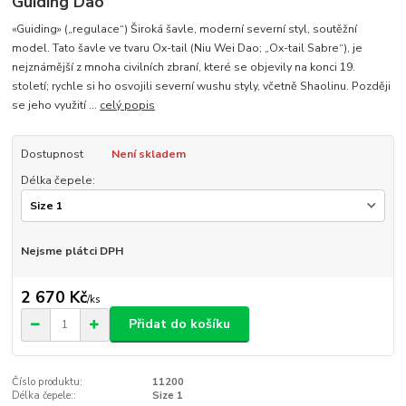
Guiding Dao
«Guiding» („regulace“) Široká šavle, moderní severní styl, soutěžní
model. Tato šavle ve tvaru Ox-tail (Niu Wei Dao; „Ox-tail Sabre“), je
nejznámější z mnoha civilních zbraní, které se objevily na konci 19.
století; rychle si ho osvojili severní wushu styly, včetně Shaolinu. Později
se jeho využití ...
celý popis
Dostupnost
Není skladem
Délka čepele:
Nejsme plátci DPH
2 670 Kč
/
ks
Přidat do košíku
Číslo produktu:
11200
Délka čepele::
Size 1