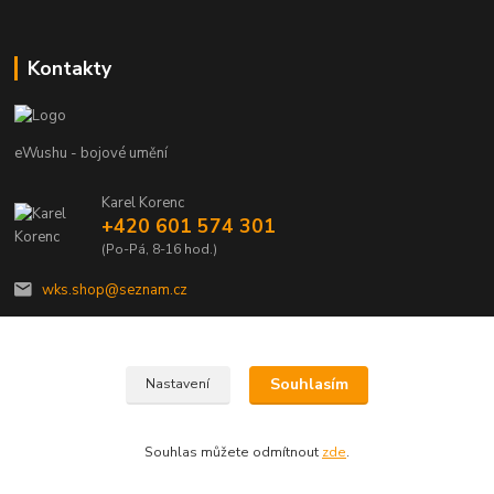
Kontakty
eWushu - bojové umění
Karel Korenc
+420 601 574 301
(Po-Pá, 8-16 hod.)
wks.shop@seznam.cz
Souhlasím
Nastavení
© Copyright 2021 - Young shop s.r.o., Jaurisova 515/4, Michle, 140 00 Praha 4
Souhlas můžete odmítnout
zde
.
Vytvořeno na
Eshop-rychle.cz