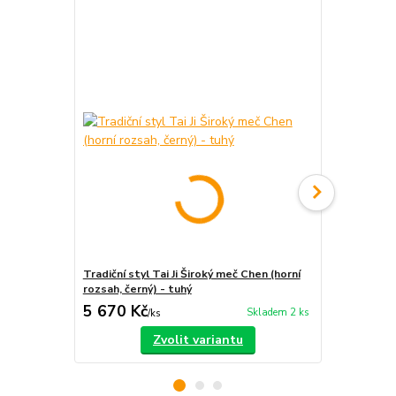
Tradiční styl Tai Ji Široký meč Chen (horní
Tai Ji, tai c
rozsah, černý) - tuhý
kříž s diam
5 670 Kč
3 000 Kč
Skladem 2 ks
/
ks
Zvolit variantu