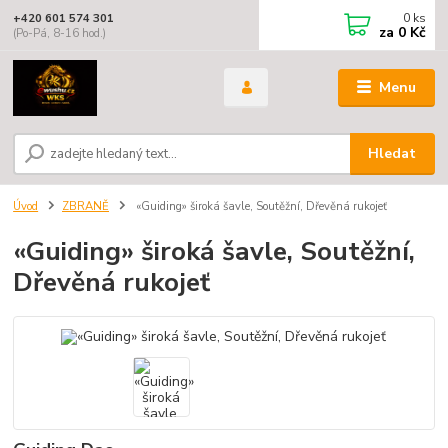
0
ks
+420 601 574 301
za
0 Kč
(Po-Pá, 8-16 hod.)
Menu
Hledat
Úvod
ZBRANĚ
«Guiding» široká šavle, Soutěžní, Dřevěná rukojeť
«Guiding» široká šavle, Soutěžní,
Dřevěná rukojeť