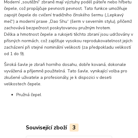
Moderní „soutěžní“ zbraně mají výztuhy podél páteře nebo hřbetu
čepele, což propůjčuje pevnosti pevnost. Tato funkce umožňuje
zapojit čepele do cvičení tradičního čínského šermu („Lepkavý
meč“) a moderní praxe „Dao Shu“ (šerm v severním stylu), přičemž
zachovává bezpečnost poskytovanou pružným hrotem.
Délka a hmotnost čepele a rukojeti těchto zbraní jsou udržovány v
přísných normách, což zajišťuje vysokou reprodukovatelnost jejich
zacházení při stejné nominální velikosti (za předpokladu velikostí
od 1 do 9).
Široká šavle je zbraň horního dosahu, dobře kovaná, dokonale
vyvážená a příjemně použitelná. Tato šavle, vynikající volba pro
zkušené uživatele a profesionály, je k dispozici v deseti
velikostech čepele.
Pružná čepel
Související zboží
3