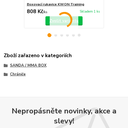
Boxovací rukavice KWON Training
Boxovací ru
808 Kč
1 367 Kč
Skladem 1 ks
/
ks
Zvolit variantu
Zboží zařazeno v kategoriích
SANDA / MMA BOX
Chrániče
Nepropásněte novinky, akce a
slevy!