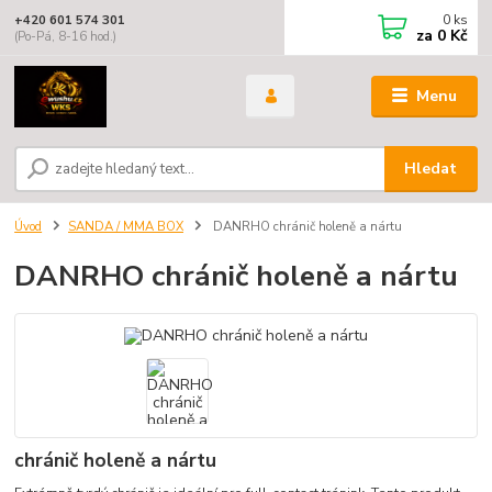
0
ks
+420 601 574 301
za
0 Kč
(Po-Pá, 8-16 hod.)
Menu
Hledat
Úvod
SANDA / MMA BOX
DANRHO chránič holeně a nártu
DANRHO chránič holeně a nártu
chránič holeně a nártu