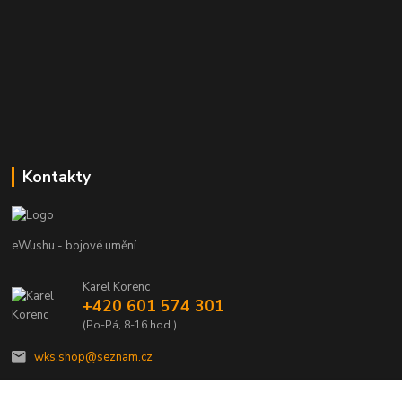
Kontakty
eWushu - bojové umění
Karel Korenc
+420 601 574 301
(Po-Pá, 8-16 hod.)
wks.shop@seznam.cz