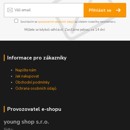
Přihlásit se
Souhlasím se
zpracováním osobních údajů
za účelem rozesílky newsletteru.
Můžete se kdykoli odhlásit. Zasíláme jednou za 14 dní.
Informace pro zákazníky
Napište nám
Jak nakupovat
Obchodní podmínky
Ochrana osobních údajů
Provozovatel e-shopu
young shop s.r.o.
Sídlo: