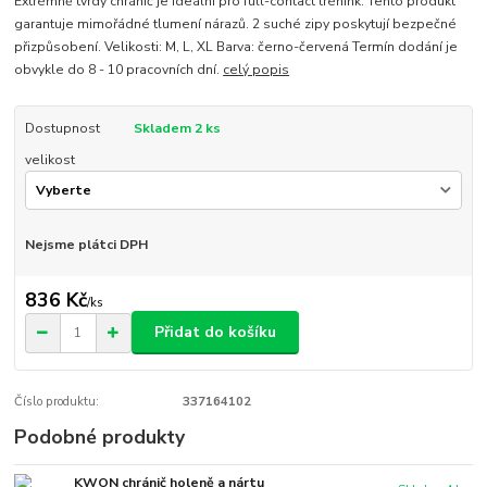
Extrémně tvrdý chránič je ideální pro full-contact trénink. Tento produkt
garantuje mimořádné tlumení nárazů. 2 suché zipy poskytují bezpečné
přizpůsobení. Velikosti: M, L, XL Barva: černo-červená Termín dodání je
obvykle do 8 - 10 pracovních dní.
celý popis
Dostupnost
Skladem 2 ks
velikost
Nejsme plátci DPH
836 Kč
/
ks
Přidat do košíku
Číslo produktu:
337164102
Podobné produkty
KWON chránič holeně a nártu