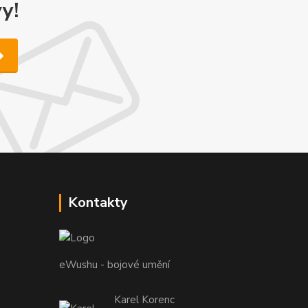
y!
Kontakty
eWushu - bojové umění
Karel Korenc