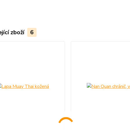
jící zboží
6