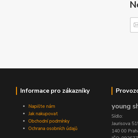
N
Informace pro zákazníky
Provozo
young sh
Napište nám
Jak nakupovat
Sídlo:
Obchodní podmínky
Jaurisova 51
Ochrana osobních údajů
140 00 Prah