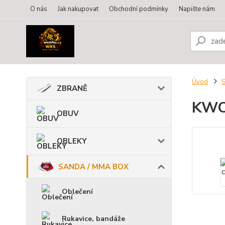
O nás
Jak nakupovat
Obchodní podmínky
Napište nám
Úvod
ZBRANĚ
KWON
OBUV
OBLEKY
SANDA / MMA BOX
Oblečení
Rukavice, bandáže