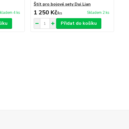
Štít pro bojové sety Dui Lian
Tr
1 250 Kč
1 
kladem 4 ks
Skladem 2 ks
/
ks
šíku
Přidat do košíku