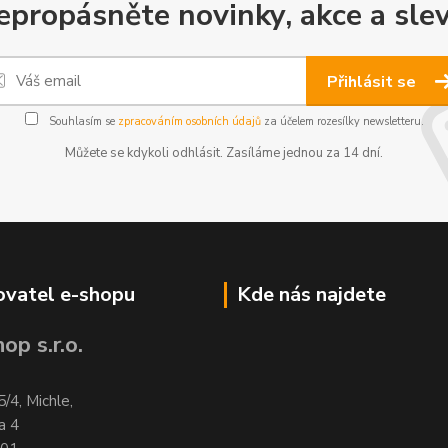
epropásněte novinky, akce a slev
Přihlásit se
Souhlasím se
zpracováním osobních údajů
za účelem rozesílky newsletteru.
Můžete se kdykoli odhlásit. Zasíláme jednou za 14 dní.
vatel e-shopu
Kde nás najdete
op s.r.o.
5/4, Michle,
a 4