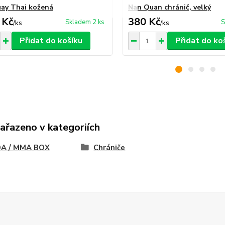
ay Thai kožená
Nan Quan chránič, velký
 Kč
380 Kč
Skladem 2 ks
S
/
ks
/
ks
Přidat do košíku
Přidat do ko
zařazeno v kategoriích
A / MMA BOX
Chrániče