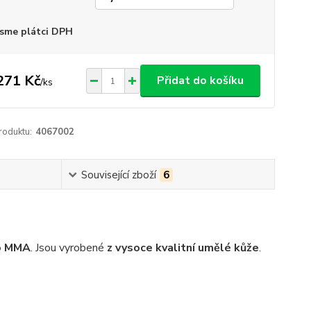
sme plátci DPH
271 Kč
Přidat do košíku
/
ks
roduktu:
4067002
Související zboží
6
bo MMA
. Jsou vyrobené
z vysoce kvalitní umělé kůže
.