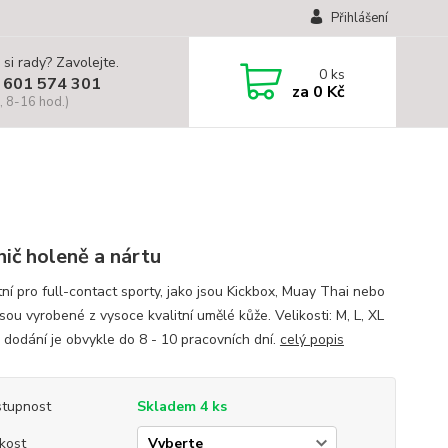
Přihlášení
 si rady? Zavolejte.
0
ks
 601 574 301
za
0 Kč
, 8-16 hod.)
nič holeně a nártu
tní pro full-contact sporty, jako jsou Kickbox, Muay Thai nebo
sou vyrobené z vysoce kvalitní umělé kůže. Velikosti: M, L, XL
 dodání je obvykle do 8 - 10 pracovních dní.
celý popis
tupnost
Skladem 4 ks
ikost