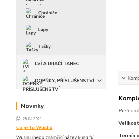
Chrániče
Lapy
Tašky
LVÍ A DRAČÍ TANEC
Kompl
DOPŇKY, PŘÍSLUŠENSTVÍ
Komple
Novinky
Perfektn
25.04.2021
Velikost
Co je to Wushu
Termín d
Wushu (nebo známější název kung fu)