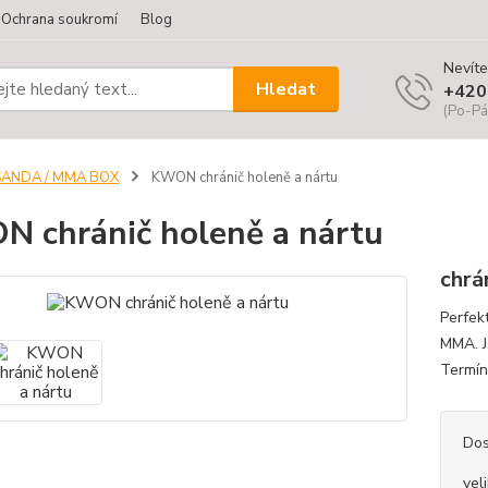
Ochrana soukromí
Blog
Nevíte
Hledat
+420
(Po-Pá
SANDA / MMA BOX
KWON chránič holeně a nártu
 chránič holeně a nártu
chrá
Perfek
MMA. J
Termín
Dos
vel