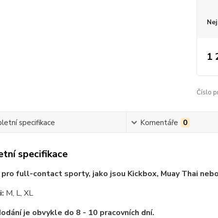
Nej
1 
Číslo p
etní specifikace
Komentáře
0
tní specifikace
í
pro full-contact sporty, jako jsou Kickbox, Muay Thai ne
i:
M, L, XL
odání je obvykle do 8 - 10 pracovních dní.