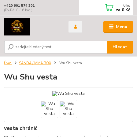
0
ks
+420 601 574 301
za
0 Kč
(Po-Pá, 8-16 hod.)
Menu
Hledat
Úvod
SANDA / MMA BOX
Wu Shu vesta
Wu Shu vesta
vesta chránič