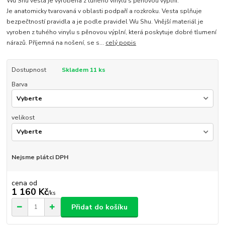
Wu Shu vesta je vyrobena z tuhého vinylu s pěnovou výplní.
Je anatomicky tvarovaná v oblasti podpaří a rozkroku. Vesta splňuje
bezpečtností pravidla a je podle pravidel Wu Shu. Vnější materiál je
vyroben z tuhého vinylu s pěnovou výplní, která poskytuje dobré tlumení
nárazů. Příjemná na nošení, se s...
celý popis
Dostupnost
Skladem 11 ks
Barva
velikost
Nejsme plátci DPH
cena od
1 160 Kč
/
ks
Přidat do košíku