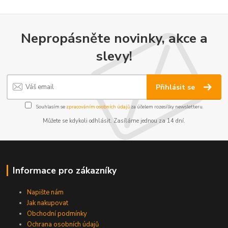
Nepropásněte novinky, akce a
slevy!
Přihlásit se
Souhlasím se
zpracováním osobních údajů
za účelem rozesílky newsletteru.
Můžete se kdykoli odhlásit. Zasíláme jednou za 14 dní.
Informace pro zákazníky
Napište nám
Jak nakupovat
Obchodní podmínky
Ochrana osobních údajů