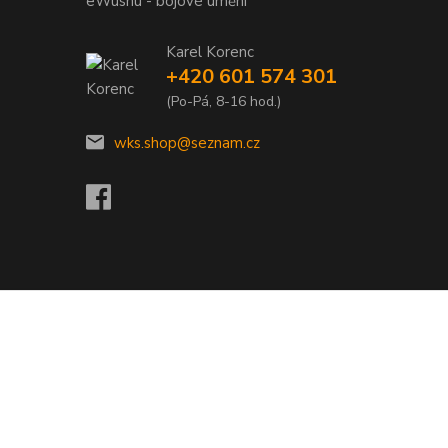
eWushu - bojové umění
Karel Korenc
+420 601 574 301
(Po-Pá, 8-16 hod.)
wks.shop@seznam.cz
Vytvořeno na
Eshop-rychle.cz