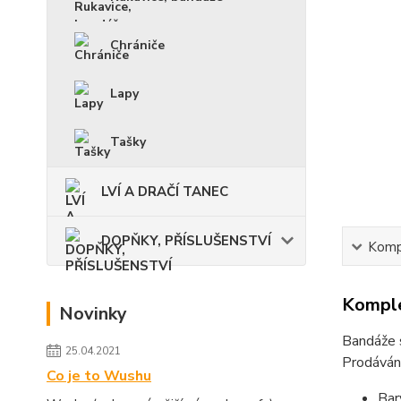
Chrániče
Lapy
Tašky
LVÍ A DRAČÍ TANEC
DOPŇKY, PŘÍSLUŠENSTVÍ
Kompl
Komple
Novinky
Bandáže s
25.04.2021
Prodáváno
Co je to Wushu
Bar