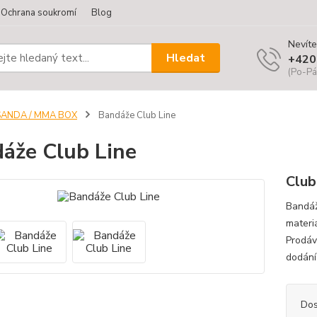
Ochrana soukromí
Blog
Nevíte
Hledat
+420
(Po-Pá
SANDA / MMA BOX
Bandáže Club Line
áže Club Line
Club
Bandáž
materi
Prodáv
dodání
Dos