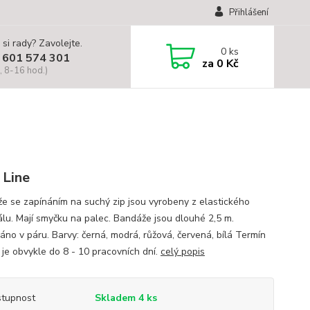
Přihlášení
 si rady? Zavolejte.
0
ks
 601 574 301
za
0 Kč
, 8-16 hod.)
 Line
e se zapínáním na suchý zip jsou vyrobeny z elastického
álu. Mají smyčku na palec. Bandáže jsou dlouhé 2,5 m.
áno v páru. Barvy: černá, modrá, růžová, červená, bílá Termín
 je obvykle do 8 - 10 pracovních dní.
celý popis
tupnost
Skladem 4 ks