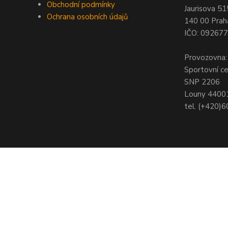
Obchodní podmínky
Jaurisova 51
Ochrana osobních údajů
140 00 Prah
IČO: 09267
Provozovna:
Sportovní c
SNP 2206
Louny 4400
tel. (+420)
© Copyright 2021 - Young shop s.r.o., Jaurisova 515/4, Michle