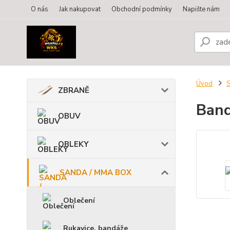
O nás
Jak nakupovat
Obchodní podmínky
Napište nám
Úvod
ZBRANĚ
Band
OBUV
OBLEKY
SANDA / MMA BOX
Oblečení
Rukavice, bandáže