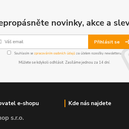
epropásněte novinky, akce a slev
Přihlásit se
Souhlasím se
zpracováním osobních údajů
za účelem rozesílky newsletteru.
Můžete se kdykoli odhlásit. Zasíláme jednou za 14 dní.
vatel e-shopu
Kde nás najdete
op s.r.o.