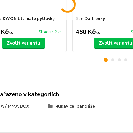
e KWON Ultimate pytlovky
San Da trenky
 Kč
460 Kč
Skladem 2 ks
S
/
ks
/
ks
Zvolit variantu
Zvolit variantu
zařazeno v kategoriích
A / MMA BOX
Rukavice, bandáže