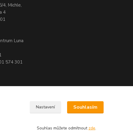
5/4, Michle,
a 4
701
entrum Luna
1
601 574 301
Souhlasím
Nastavení
, 140 00 Praha 4
Souhlas můžete odmítnout
zde
.