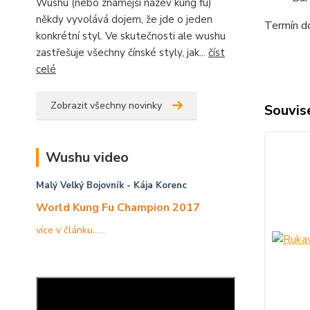
Wushu (nebo známější název kung fu)
někdy vyvolává dojem, že jde o jeden
Termín do
konkrétní styl. Ve skutečnosti ale wushu
zastřešuje všechny čínské styly, jak...
číst
celé
Zobrazit všechny novinky
Souvise
Wushu video
Malý Velký Bojovník
- Kája Korenc
World Kung Fu Champion 2017
více v článku......