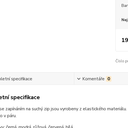
Bar
Nej
19
Číslo p
etní specifikace
Komentáře
0
tní specifikace
e zapínáním na suchý zip jsou vyrobeny z elastického materiálu.
 v páru.
vy: černá, modrá, růžová, červená, bílá