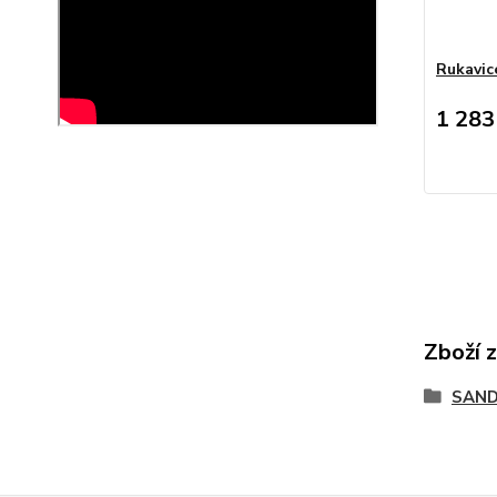
Rukavic
1 283
Zboží 
SAND