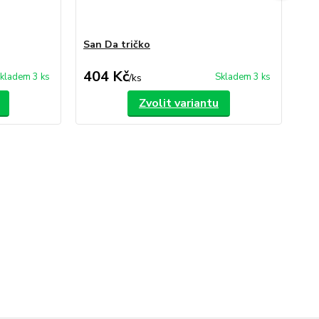
San Da tričko
Sa
404 Kč
1 
kladem 3 ks
Skladem 3 ks
/
ks
Zvolit variantu