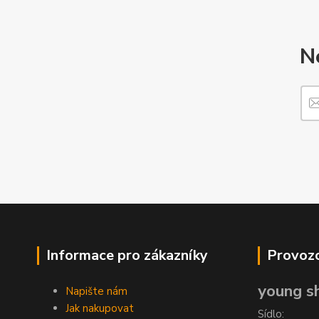
N
Informace pro zákazníky
Provozo
young sh
Napište nám
Jak nakupovat
Sídlo: