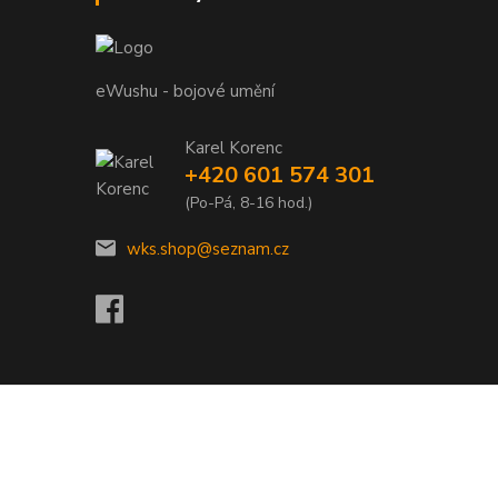
eWushu - bojové umění
Karel Korenc
+420 601 574 301
(Po-Pá, 8-16 hod.)
wks.shop@seznam.cz