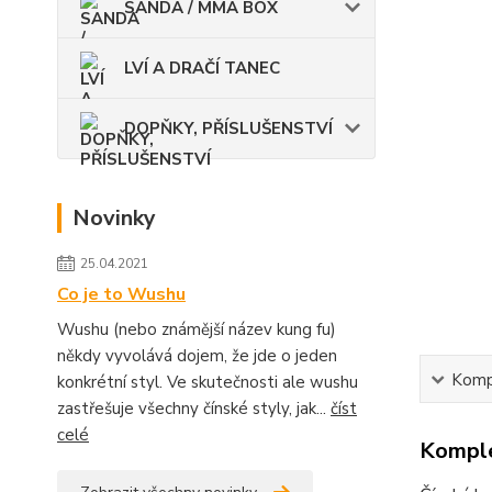
SANDA / MMA BOX
LVÍ A DRAČÍ TANEC
DOPŇKY, PŘÍSLUŠENSTVÍ
Novinky
25.04.2021
Co je to Wushu
Wushu (nebo známější název kung fu)
někdy vyvolává dojem, že jde o jeden
Kompl
konkrétní styl. Ve skutečnosti ale wushu
zastřešuje všechny čínské styly, jak...
číst
celé
Komple