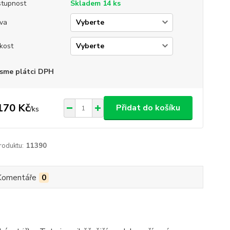
tupnost
Skladem 14 ks
va
ikost
sme plátci DPH
170 Kč
Přidat do košíku
/
ks
roduktu:
11390
Komentáře
0