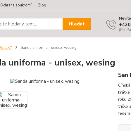
Ochrana soukromí
Blog
Nevíte
Hledat
+420
(Po-Pá
OBLEKY
Sanda uniforma - unisex, wesing
a uniforma - unisex, wesing
San 
Čínská
krátké 
roku 2
tričko 
federa