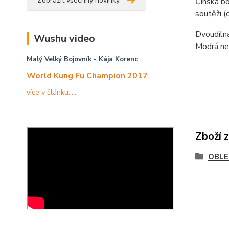
Zobrazit všechny novinky
Čínská bo
soutěži (
Dvoudílná
Wushu video
Modrá neb
Malý Velký Bojovník
- Kája Korenc
World Kung Fu Champion 2017
více v článku......
Zboží 
OBLE