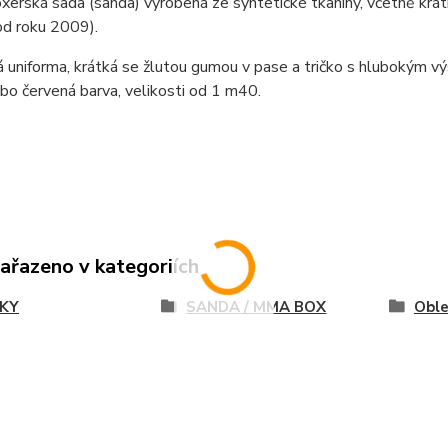
xerská sada (sanda) vyrobená ze syntetické tkaniny, včetně krátk
od roku 2009).
 uniforma, krátká se žlutou gumou v pase a tričko s hlubokým výs
o červená barva, velikosti od 1 m40.
zařazeno v kategoriích
KY
SANDA / MMA BOX
Oble