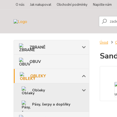
O nás
Jak nakupovat
Obchodní podmínky
Napište nám
Úvod
ZBRANĚ
Sand
OBUV
OBLEKY
Obleky
Pásy, šerpy a doplňky