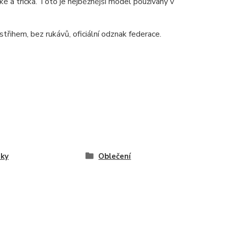
é a trička. Toto je nejběžnější model používaný v
třihem, bez rukávů, oficiální odznak federace.
ky
Oblečení