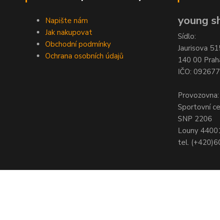
young sh
Napište nám
Jak nakupovat
Sídlo:
Obchodní podmínky
Jaurisova 51
Ochrana osobních údajů
140 00 Prah
IČO: 09267
Provozovna:
Sportovní c
SNP 2206
Louny 4400
tel. (+420)