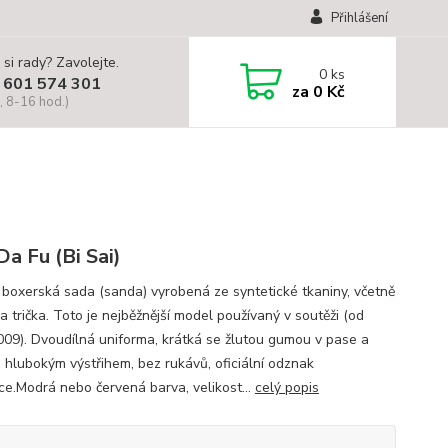
Přihlášení
 si rady? Zavolejte.
0
ks
 601 574 301
za
0 Kč
, 8-16 hod.)
Da Fu (Bi Sai)
 boxerská sada (sanda) vyrobená ze syntetické tkaniny, včetně
a trička. Toto je nejběžnější model používaný v soutěži (od
009). Dvoudílná uniforma, krátká se žlutou gumou v pase a
s hlubokým výstřihem, bez rukávů, oficiální odznak
ce.Modrá nebo červená barva, velikost...
celý popis