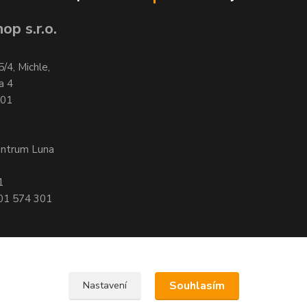
op s.r.o.
5/4, Michle,
a 4
701
entrum Luna
1
601 574 301
Souhlasím
Nastavení