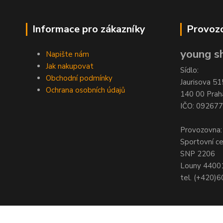
Informace pro zákazníky
Provozo
young sh
Napište nám
Jak nakupovat
Sídlo:
Obchodní podmínky
Jaurisova 51
Ochrana osobních údajů
140 00 Prah
IČO: 09267
Provozovna:
Sportovní c
SNP 2206
Louny 4400
tel. (+420)