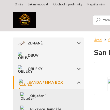
O nás
Jak nakupovat
Obchodní podmínky
Napište nám
Úvod
ZBRANĚ
San 
OBUV
OBLEKY
SANDA / MMA BOX
Oblečení
Rukavice, bandáže