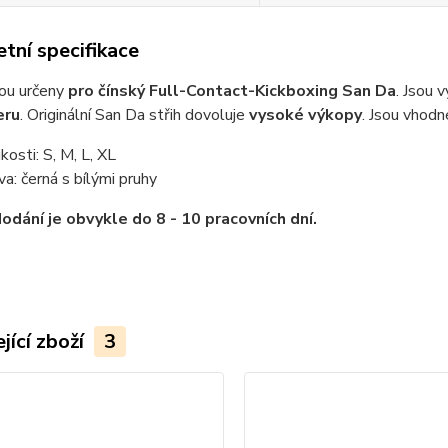
tní specifikace
sou určeny
pro čínský Full-Contact-Kickboxing San Da
. Jsou 
eru
. Originální San Da střih dovoluje
vysoké výkopy
. Jsou vhodn
kosti: S, M, L, XL
va: černá s bílými pruhy
odání je obvykle do 8 - 10 pracovních dní.
jící zboží
3