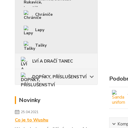
Chrániče
Lapy
Tašky
LVÍ A DRAČÍ TANEC
DOPŇKY, PŘÍSLUŠENSTVÍ
Podobn
Novinky
25.04.2021
Co je to Wushu
Kompl