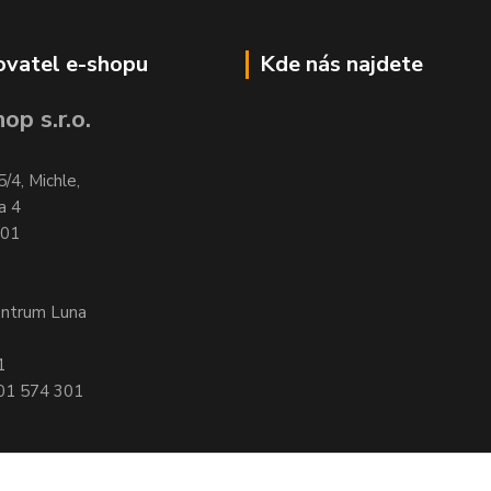
vatel e-shopu
Kde nás najdete
op s.r.o.
5/4, Michle,
a 4
701
entrum Luna
1
601 574 301