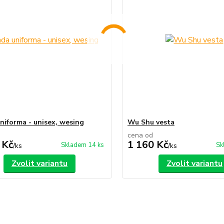
niforma - unisex, wesing
Wu Shu vesta
cena od
 Kč
1 160 Kč
Skladem 14 ks
Sk
/
ks
/
ks
Zvolit variantu
Zvolit variantu