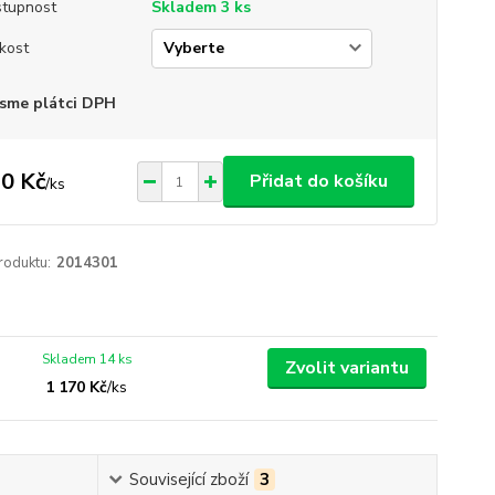
tupnost
Skladem 3 ks
ikost
sme plátci DPH
0 Kč
Přidat do košíku
/
ks
roduktu:
2014301
Skladem 14 ks
Zvolit variantu
1 170 Kč
/
ks
Související zboží
3