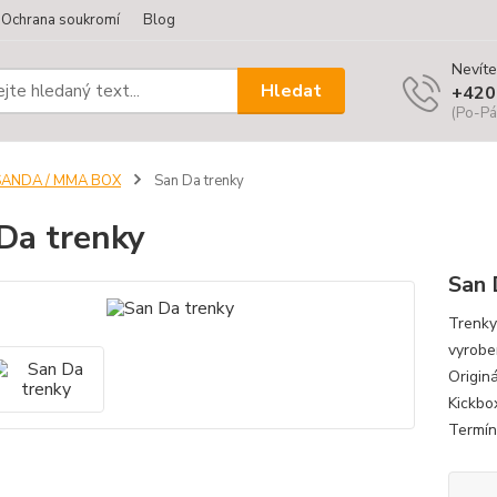
Ochrana soukromí
Blog
Nevíte
Hledat
+420
(Po-Pá
SANDA / MMA BOX
San Da trenky
Da trenky
San 
Trenky
vyrobe
Origin
Kickbox
Termín