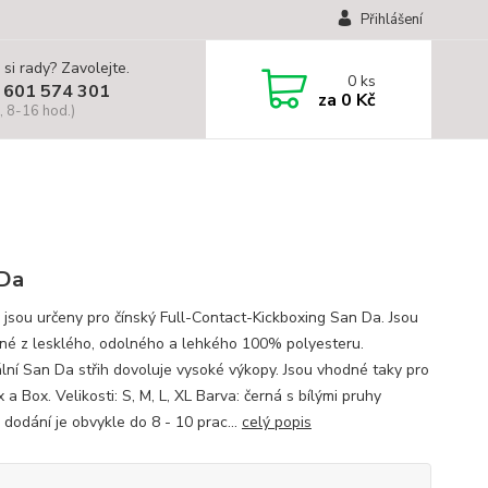
Přihlášení
 si rady? Zavolejte.
0
ks
 601 574 301
za
0 Kč
, 8-16 hod.)
Da
 jsou určeny pro čínský Full-Contact-Kickboxing San Da. Jsou
né z lesklého, odolného a lehkého 100% polyesteru.
ální San Da střih dovoluje vysoké výkopy. Jsou vhodné taky pro
 a Box. Velikosti: S, M, L, XL Barva: černá s bílými pruhy
 dodání je obvykle do 8 - 10 prac...
celý popis