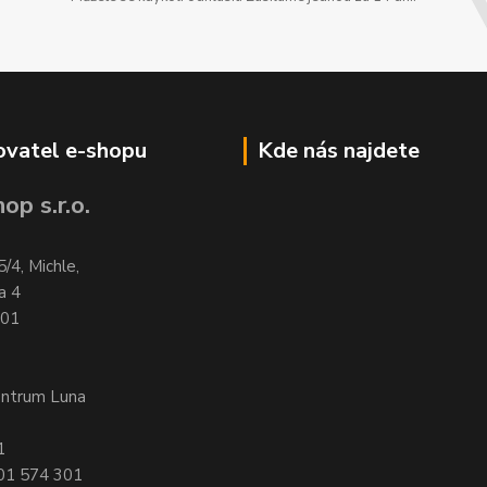
vatel e-shopu
Kde nás najdete
op s.r.o.
5/4, Michle,
a 4
701
entrum Luna
1
601 574 301