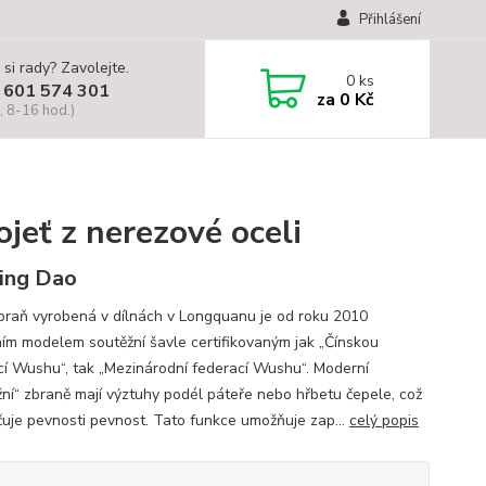
Přihlášení
 si rady? Zavolejte.
0
ks
 601 574 301
za
0 Kč
, 8-16 hod.)
ojeť z nerezové oceli
ing Dao
braň vyrobená v dílnách v Longquanu je od roku 2010
lním modelem soutěžní šavle certifikovaným jak „Čínskou
cí Wushu“, tak „Mezinárodní federací Wushu“. Moderní
žní“ zbraně mají výztuhy podél páteře nebo hřbetu čepele, což
čuje pevnosti pevnost. Tato funkce umožňuje zap...
celý popis