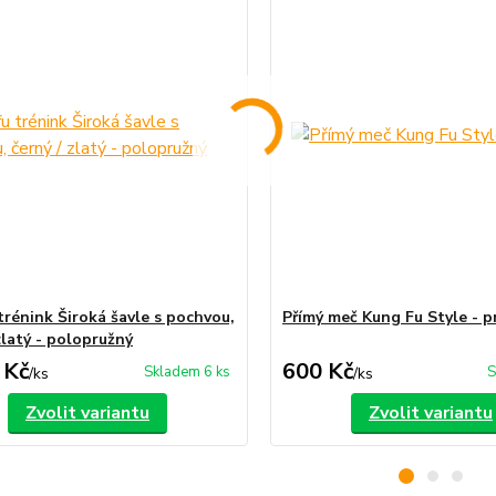
trénink Široká šavle s pochvou,
Přímý meč Kung Fu Style - p
zlatý - polopružný
 Kč
600 Kč
Skladem 6 ks
S
/
ks
/
ks
Zvolit variantu
Zvolit variantu