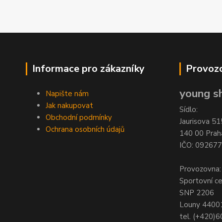
Informace pro zákazníky
Provozo
young sh
Napište nám
Jak nakupovat
Sídlo:
Obchodní podmínky
Jaurisova 51
Ochrana osobních údajů
140 00 Prah
IČO: 09267
Provozovna:
Sportovní c
SNP 2206
Louny 4400
tel. (+420)