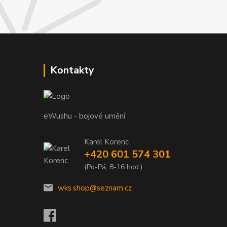
Kontakty
eWushu - bojové umění
Karel Korenc
+420 601 574 301
(Po-Pá, 8-16 hod.)
wks.shop@seznam.cz