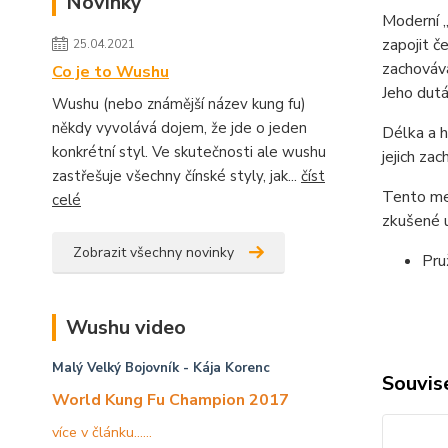
Novinky
Moderní „
zapojit č
25.04.2021
zachováv
Co je to Wushu
Jeho dutá
Wushu (nebo známější název kung fu)
někdy vyvolává dojem, že jde o jeden
Délka a h
konkrétní styl. Ve skutečnosti ale wushu
jejich za
zastřešuje všechny čínské styly, jak...
číst
Tento meč
celé
zkušené u
Zobrazit všechny novinky
Pru
Wushu video
Malý Velký Bojovník
- Kája Korenc
Souvise
World Kung Fu Champion 2017
více v článku......