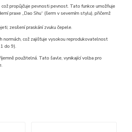
, což propůjčuje pevnosti pevnost. Tato funkce umožňuje
derní praxe „Dao Shu“ (šerm v severním stylu), přičemž
eti; zesílení praskání zvuku čepele.
ch normách, což zajišťuje vysokou reprodukovatelnost
 1 do 9).
emně použitelná. Tato šavle, vynikající volba pro
e.
TO