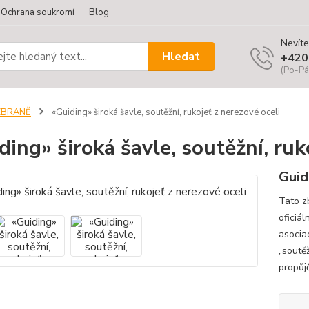
Ochrana soukromí
Blog
Nevíte
Hledat
+420
(Po-Pá
ZBRANĚ
«Guiding» široká šavle, soutěžní, rukojeť z nerezové oceli
ding» široká šavle, soutěžní, ruk
Guid
Tato z
oficiá
asocia
„soutě
propůj