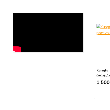
Kungfu 
černý / 
1 500