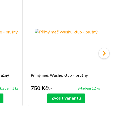
ružný
Přímý meč Wushu, club - pružný
Šir
750 Kč
7
kladem 1 ks
Skladem 12 ks
/
ks
Zvolit variantu