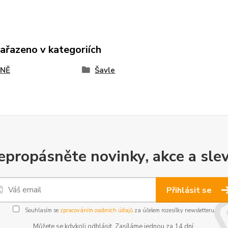
zařazeno v kategoriích
NĚ
Šavle
epropásněte novinky, akce a slev
Přihlásit se
Souhlasím se
zpracováním osobních údajů
za účelem rozesílky newsletteru.
Můžete se kdykoli odhlásit. Zasíláme jednou za 14 dní.