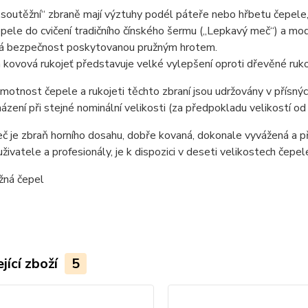
soutěžní“ zbraně mají výztuhy podél páteře nebo hřbetu čepele
epele do cvičení tradičního čínského šermu („Lepkavý meč“) a mo
á bezpečnost poskytovanou pružným hrotem.
 kovová rukojeť představuje velké vylepšení oproti dřevěné rukoj
motnost čepele a rukojeti těchto zbraní jsou udržovány v přísný
cházení při stejné nominální velikosti (za předpokladu velikostí od
 je zbraň horního dosahu, dobře kovaná, dokonale vyvážená a příj
živatele a profesionály, je k dispozici v deseti velikostech čepel
žná čepel
jící zboží
5