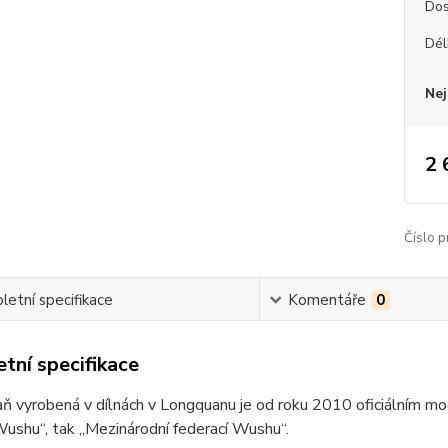
Dos
Dél
Nej
2 
Číslo p
etní specifikace
Komentáře
0
tní specifikace
ň vyrobená v dílnách v Longquanu je od roku 2010 oficiálním mo
Wushu“, tak „Mezinárodní federací Wushu“.