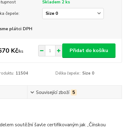
tupnost
Skladem 2 ks
ka čepele:
sme plátci DPH
670 Kč
Přidat do košíku
/
ks
roduktu:
11504
Délka čepele::
Size 0
Související zboží
5
delem soutěžní šavle certifikovaným jak „Čínskou