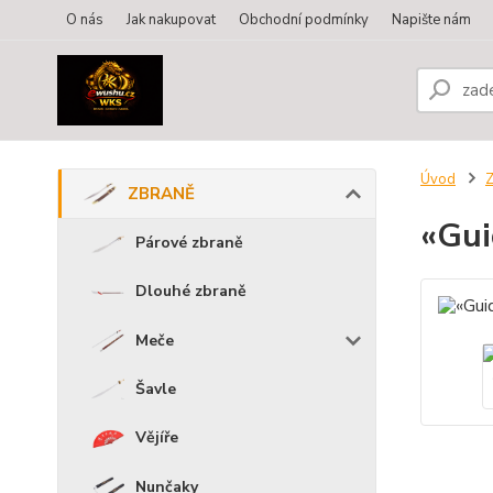
O nás
Jak nakupovat
Obchodní podmínky
Napište nám
Úvod
ZBRANĚ
«Gui
Párové zbraně
Dlouhé zbraně
Meče
Šavle
Vějíře
Nunčaky