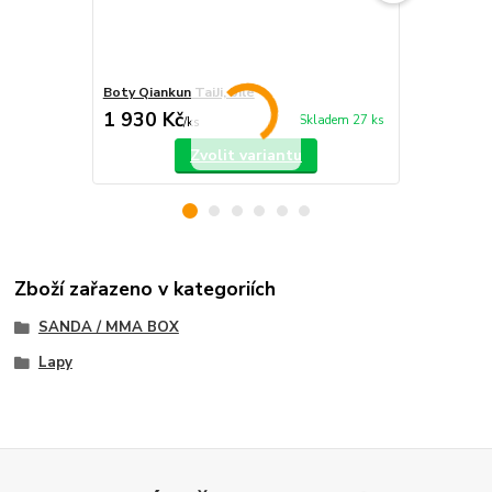
Boty Qiankun TaiJi, bílé
KWON rukavi
1 930 Kč
556 Kč
Skladem 27 ks
/
ks
/
ks
Zvolit variantu
Zboží zařazeno v kategoriích
SANDA / MMA BOX
Lapy