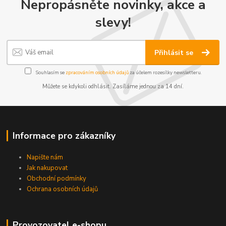
Nepropásněte novinky, akce a
slevy!
Přihlásit se
Souhlasím se
zpracováním osobních údajů
za účelem rozesílky newsletteru.
Můžete se kdykoli odhlásit. Zasíláme jednou za 14 dní.
Informace pro zákazníky
Napište nám
Jak nakupovat
Obchodní podmínky
Ochrana osobních údajů
Provozovatel e-shopu