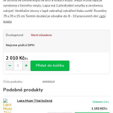
Je určená na trénink kopů na tělo a nízkých kopů. Vnější vrstva lapy je
vyrobena z černého vinylu. Lapa má 2 předloktní smyčky a zesílenou
rukojeť. Ventilační otvory v lapě zabraňují vytváření tlaku uvnitř. Rozměry:
75 x 35 x 15 cm Termín dodání je obvykle do 8 - 10 pracovních dní.
celý
popis
Dostupnost
Není skladem
Nejsme plátci DPH
2 010 Kč
/
ks
Přidat do košíku
Číslo produktu:
4093010
Podobné produkty
Lapa Muay Thai kožená
Skladem 2 ks
1 152 Kč
/
ks