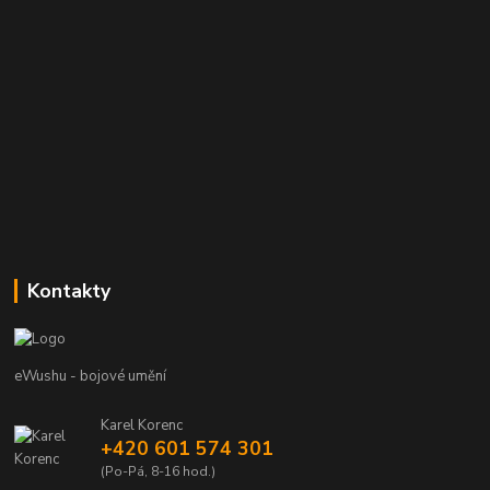
Kontakty
eWushu - bojové umění
Karel Korenc
+420 601 574 301
(Po-Pá, 8-16 hod.)