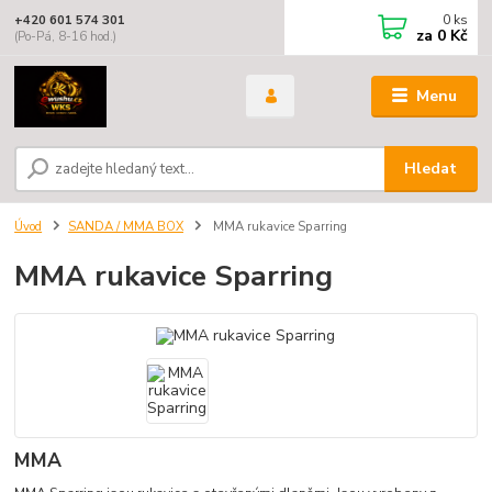
0
ks
+420 601 574 301
za
0 Kč
(Po-Pá, 8-16 hod.)
Menu
Hledat
Úvod
SANDA / MMA BOX
MMA rukavice Sparring
MMA rukavice Sparring
MMA