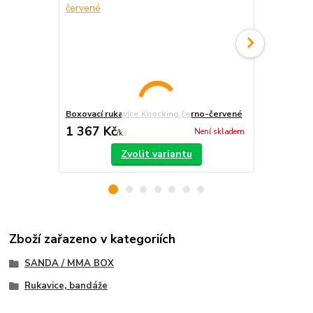
Boxovací rukavice Knocking černo-červené
Boxovací ru
1 367 Kč
808 Kč
Není skladem
/
ks
/
ks
Zvolit variantu
Zboží zařazeno v kategoriích
SANDA / MMA BOX
Rukavice, bandáže