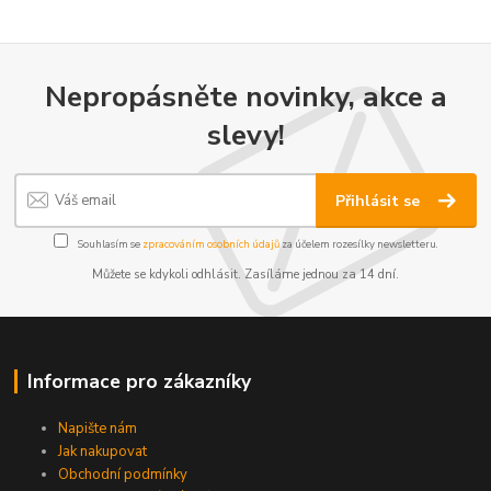
Nepropásněte novinky, akce a
slevy!
Přihlásit se
Souhlasím se
zpracováním osobních údajů
za účelem rozesílky newsletteru.
Můžete se kdykoli odhlásit. Zasíláme jednou za 14 dní.
Informace pro zákazníky
Napište nám
Jak nakupovat
Obchodní podmínky