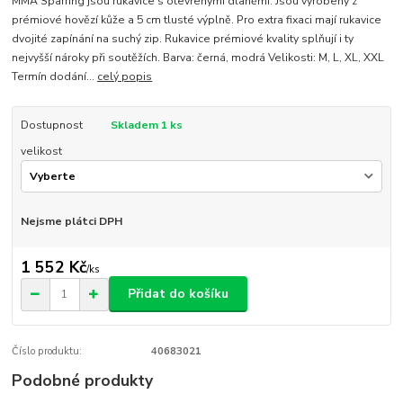
MMA Sparring jsou rukavice s otevřenými dlaněmi. Jsou vyrobeny z
prémiové hovězí kůže a 5 cm tlusté výplně. Pro extra fixaci mají rukavice
dvojité zapínání na suchý zip. Rukavice prémiové kvality splňují i ty
nejvyšší nároky při soutěžích. Barva: černá, modrá Velikosti: M, L, XL, XXL
Termín dodání...
celý popis
Dostupnost
Skladem 1 ks
velikost
Nejsme plátci DPH
1 552 Kč
/
ks
Přidat do košíku
Číslo produktu:
40683021
Podobné produkty